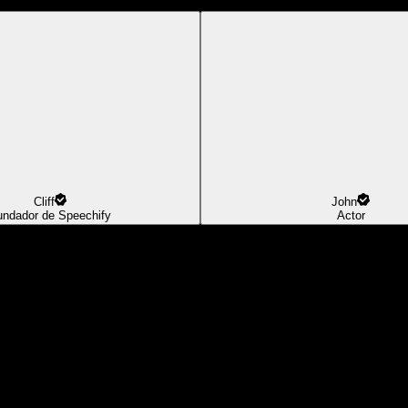
Cliff
John
undador de Speechify
Actor