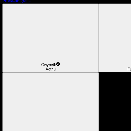
Prova-ho gratis
Gwyneth
Actriu
F