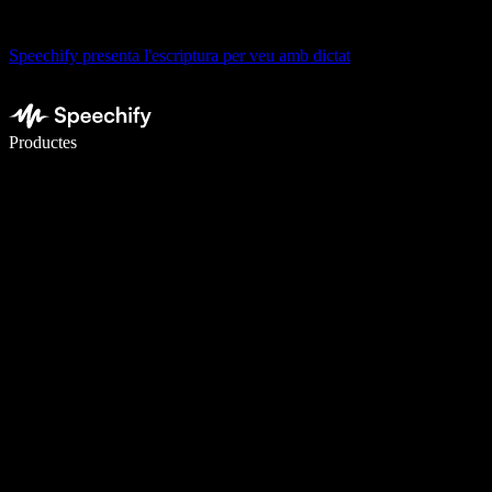
Speechify presenta l'escriptura per veu amb dictat
Escriu 5× més ràpid amb la veu
Productes
Més informació