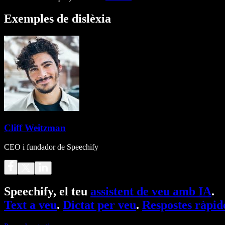
Exemples de dislèxia
Cliff Weitzman
CEO i fundador de Speechify
Speechify, el teu
assistent de veu amb IA
.
Text a veu
.
Dictat per veu
.
Respostes ràpid