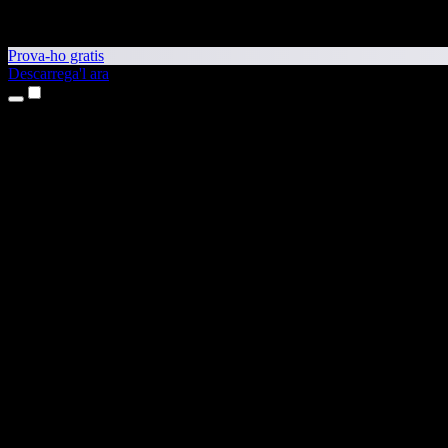
Prova-ho gratis
Descarrega'l ara
Productes
Text a veu
Aplicacions per a iPhone i iPad
Aplicació per a Android
Extensió per al Chrome
Extensió per a l'Edge
Aplicació web
Aplicació per al Mac
Aplicació per al Windows