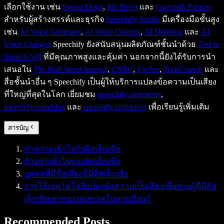
เลือกใช้งาน เช่น
Snoop Dogg
,
Mr. Beast
และ
Gwyneth Paltrow
สำหรับผู้สร้างสรรค์และธุรกิจ
Speechify Studio
มีเครื่องมือขั้นสูง
เช่น
AI Voice Generator
,
AI Voice Cloning
,
AI Dubbing
และ
AI
Voice Changer
Speechify ยังสนับสนุนผลิตภัณฑ์ชั้นนำด้วย
Text to
Speech API
ที่มีคุณภาพสูงและคุ้มค่า นอกจากนี้ยังได้รับการนำ
เสนอใน
The Wall Street Journal
,
CNBC
,
Forbes
,
TechCrunch
และ
สื่อชั้นนำอื่น ๆ Speechify เป็นผู้ให้บริการแปลงข้อความเป็นเสียง
ที่ใหญ่ที่สุดในโลก เยี่ยมชม
speechify.com/news
,
speechify.com/blog
และ
speechify.com/press
เพื่อเรียนรู้เพิ่มเติม
สารบัญ
ทำความเข้าใจกับดิสเล็กเซีย
ตัวอย่างทั่วไปของดิสเล็กเซีย
บุคคลที่มีชื่อเสียงที่มีดิสเล็กเซีย
การใช้เทคโนโลยีแปลงข้อความเป็นเสียงเพื่อช่วยผู้ที่มีดิส
เล็กเซียเอาชนะอุปสรรคในการเรียนรู้
Recommended Posts