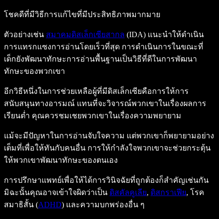
โชคดีที่มีวิธีการแก้ไขที่มีประสิทธิภาพมากมาย
ตัวอย่างเช่น
สมาคมดิสเล็กเซียสากล
(IDA) แนะนำให้ดำเนิน
การแทรกแซงการอ่านโดยเร็วที่สุด การดำเนินการในขณะที่
เด็กยังพัฒนาทักษะการอ่านพื้นฐานเป็นวิธีที่ดีในการพัฒนา
ทักษะของพวกเขา
อีกวิธีหนึ่งในการช่วยเหลือผู้ที่มีดิสเล็กเซียคือการให้การ
สนับสนุนทางอารมณ์ แทนที่จะวิจารณ์พวกเขาในเรื่องผลการ
เรียนต่ำ คุณควรชมเชยพวกเขาในเรื่องความพยายาม
แม้จะมีปัญหาในการอ่านจับใจความ แต่พวกเขาก็พยายามอย่าง
เต็มที่เพื่อให้ทันกับคนอื่น การให้กำลังใจพวกเขาจะช่วยกระตุ้น
ให้พวกเขาพัฒนาทักษะของตนเอง
การปรึกษาแพทย์เพื่อให้ได้การวินิจฉัยที่ถูกต้องก็สำคัญเช่นกัน
มิฉะนั้นคุณอาจเข้าใจผิดว่าเป็น
ดิสคัลคูเลีย
,
ดิสกราเฟีย
, โรค
สมาธิสั้น (
ADHD
) และความบกพร่องอื่น ๆ