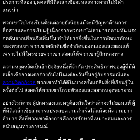
ประการที่สอง บุคคลที่มีดิสเล็กเซียจะหลงทางหากไม่มีคำ
แนะนำ
พวกเขาไปโรงเรียนตั้งแต่อายุยังน้อยแม้จะมีปัญหาด้านการ
สื่อสารและการเรียนรู้ เนื่องจากพวกเขาไม่สามารถตามทัน แรง
กดดันจากเพื่อนจึงเพิ่มขึ้น ทำให้ยากยิ่งขึ้นในการพัฒนาทักษะ
ของพวกเขา พวกเขาผลักดันขีดจำกัดของตนเองและยอมแพ้
เพราะไม่มีใครช่วยพวกเขา ส่งผลให้พวกเขารู้สึกหลงทาง
ความหงุดหงิดเป็นอีกปัจจัยหนึ่งที่จำกัด ประสิทธิภาพของผู้ที่มีดิ
สเล็กเซียอาจแตกต่างกันไปในแต่ละวันขึ้นอยู่กับอารมณ์และ
ความวิตกกังวล
พวกเขาทำได้ดีในบางครั้งแต่ลืมสิ่งที่เรียนรู้ใน
ครั้งต่อไป ส่งผลให้พวกเขาโกรธตัวเองและอยากหยุดพยายาม
อย่างไรก็ตาม ผู้ปกครองและครูต้องมั่นใจว่าเด็กจะไม่ยอมแพ้ ผู้
ที่มีดิสเล็กเซียสามารถประสบความสำเร็จได้แม้จะมีความยาก
ลำบาก สิ่งที่พวกเขาต้องการคือการรักษาที่เหมาะสมและการ
สนับสนุนทางอารมณ์