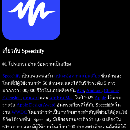
เกี่ยวกับ Speechify
#1 โปรแกรมอ่านข้อความเป็นเสียง
Speechify
เป็นแพลตฟอร์ม
แปลงข้อความเป็นเสียง
ชั้นนำของ
โลกที่มีผู้ใช้งานกว่า 50 ล้านคน และได้รับรีวิวระดับ 5 ดาว
มากกว่า 500,000 รีวิวในแอปพลิเคชัน
iOS
,
Android
,
Chrome
Extension
,
เว็บแอป
และ
แอปบน Mac
ในปี 2025
Apple
ได้มอบ
รางวัล
Apple Design Award
อันทรงเกียรติให้กับ Speechify ใน
งาน
WWDC
โดยกล่าวว่าเป็น “ทรัพยากรสำคัญที่ช่วยให้ผู้คนใช้
ชีวิตได้ง่ายขึ้น” Speechify มีเสียงธรรมชาติกว่า 1,000 เสียงใน
60+ ภาษา และมีผู้ใช้งานในเกือบ 200 ประเทศ เสียงคนดังที่มีให้