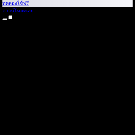
ทดลองใช้ฟรี
ดาวน์โหลดเลย
ผลิตภัณฑ์
แปลงข้อความเป็นเสียง
แอป iPhone และ iPad
แอป Android
ส่วนขยาย Chrome
ส่วนขยาย Edge
เว็บแอป
แอป Mac
แอป Windows