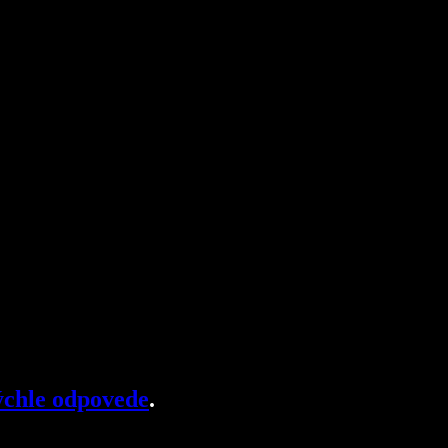
chle odpovede
.