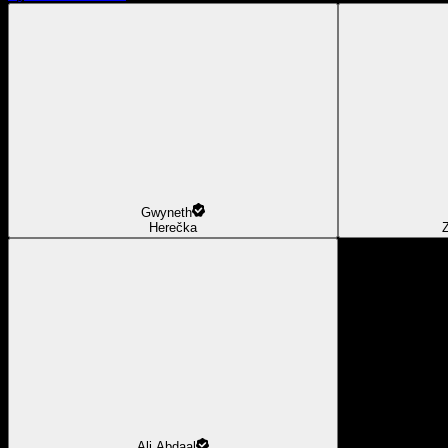
Gwyneth
Herečka
Z
Ali Abdaal