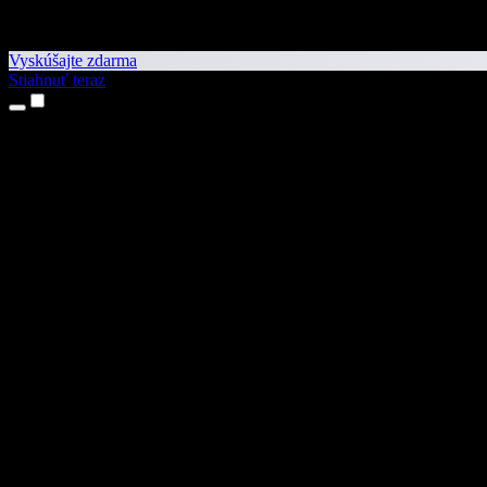
Vyskúšajte zdarma
Stiahnuť teraz
Produkty
Prevod textu na reč
Aplikácie pre iPhone a iPad
Aplikácia pre Android
Rozšírenie pre Chrome
Rozšírenie pre Edge
Webová aplikácia
Aplikácia pre Mac
Aplikácia pre Windows