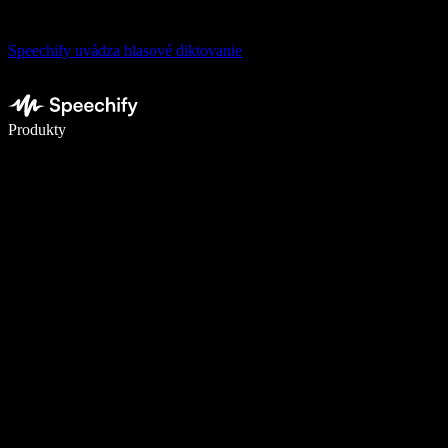
Speechify uvádza hlasové diktovanie
Píšte 5× rýchlejšie pomocou hlasového diktovania
Produkty
Zistiť viac