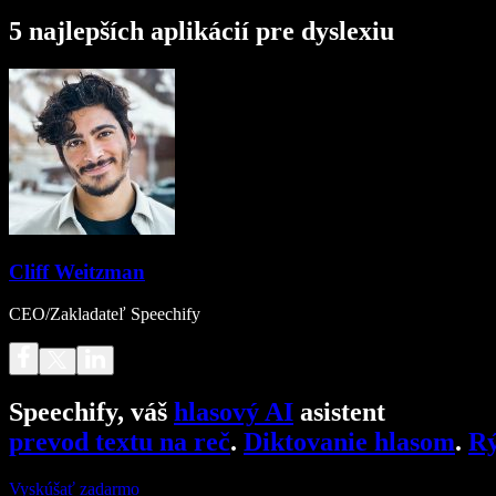
5 najlepších aplikácií pre dyslexiu
Cliff Weitzman
CEO/Zakladateľ Speechify
Speechify, váš
hlasový AI
asistent
prevod textu na reč
.
Diktovanie hlasom
.
Rý
Vyskúšať zadarmo