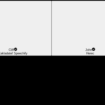
Cliff
John
akladateľ Speechify
Herec