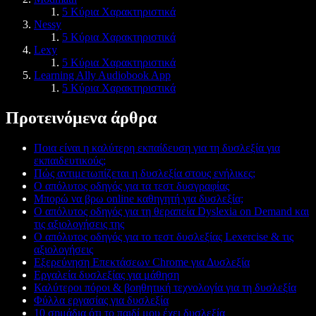
5 Κύρια Χαρακτηριστικά
Nessy
5 Κύρια Χαρακτηριστικά
Lexy
5 Κύρια Χαρακτηριστικά
Learning Ally Audiobook App
5 Κύρια Χαρακτηριστικά
Προτεινόμενα άρθρα
Ποια είναι η καλύτερη εκπαίδευση για τη δυσλεξία για
εκπαιδευτικούς;
Πώς αντιμετωπίζεται η δυσλεξία στους ενήλικες;
Ο απόλυτος οδηγός για τα τεστ δυσγραφίας
Μπορώ να βρω online καθηγητή για δυσλεξία;
Ο απόλυτος οδηγός για τη θεραπεία Dyslexia on Demand και
τις αξιολογήσεις της
Ο απόλυτος οδηγός για το τεστ δυσλεξίας Lexercise & τις
αξιολογήσεις
Εξερεύνηση Επεκτάσεων Chrome για Δυσλεξία
Εργαλεία δυσλεξίας για μάθηση
Καλύτεροι πόροι & βοηθητική τεχνολογία για τη δυσλεξία
Φύλλα εργασίας για δυσλεξία
10 σημάδια ότι το παιδί μου έχει δυσλεξία