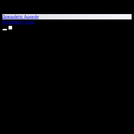
Δοκιμάστε δωρεάν
Κατεβάστε τώρα
Προϊόντα
Κείμενο σε Ομιλία
Εφαρμογές για iPhone & iPad
Εφαρμογή για Android
Επέκταση για Chrome
Επέκταση για Edge
Web εφαρμογή
Εφαρμογή για Mac
Εφαρμογή για Windows