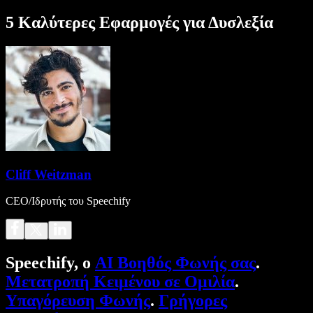
5 Καλύτερες Εφαρμογές για Δυσλεξία
Cliff Weitzman
CEO/Ιδρυτής του Speechify
Speechify, ο
AI Βοηθός Φωνής σας
.
Μετατροπή Κειμένου σε Ομιλία
.
Υπαγόρευση Φωνής
.
Γρήγορες