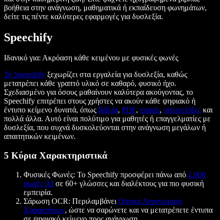
βοήθεια στην ανάγνωση, μαθηματικά ή εκπαίδευση φωνημάτων,
δείτε τις πέντε καλύτερες εφαρμογές για δυσλεξία.
Speechify
Ιδανικό για: Ακρόαση κάθε κειμένου με φυσικές φωνές
Το Speechify
ξεχωρίζει στα εργαλεία για δυσλεξία, καθώς
μετατρέπει κάθε γραπτό υλικό σε καθαρό, φυσικό ήχο.
Σχεδιασμένο για όσους μαθαίνουν καλύτερα ακούγοντας, το
Speechify επιτρέπει στους χρήστες να ακούν κάθε ψηφιακό ή
έντυπο κείμενο δυνατά, όπως
βιβλία
,
PDF
,
emails
,
ιστοσελίδες
και
πολλά άλλα. Αυτό είναι πολύτιμο για μαθητές ή επαγγελματίες με
δυσλεξία, που συχνά δυσκολεύονται στην ανάγνωση μεγάλων ή
απαιτητικών κειμένων.
5 Κύρια Χαρακτηριστικά
Φυσικές Φωνές: Το Speechify προσφέρει πάνω από
1.000
φωνές AI
σε 60+ γλώσσες και διαλέκτους για πιο φυσική
εμπειρία.
Σάρωση OCR: Περιλαμβάνει
Οπτική Αναγνώριση
Χαρακτήρων
, ώστε να σαρώνετε και να μετατρέπετε έντυπα
σε ψηφιακό κείμενο προς ανάγνωση.