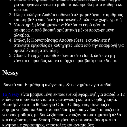
για να οργανώνονται τα μαθηματικά προβλήματα καθαρά και
τακτικά.
Πληκτρολόγιο: Διαθέτει οθονικό πληκτρολόγιο με αριθμούς
και σύμβολα για εύκολη εισαγωγή εξισώσεων χωρίς γραφή.
Υποστήριξη Μαθηματικών: Καλύπτει ευρύ φάσμα
ασκήσεων, από βασική αριθμητική μέχρι προχωρημένη
άλγεβρα.
Επιλογές Κοινοποίησης: Αποθηκεύετε, εκτυπώνετε ή
στέλνετε εργασίες σε καθηγητές μέσα από την εφαρμογή για
ομαλή ένταξη στην τάξη.
Cloud: Τα αρχεία αποθηκεύονται στο cloud, ώστε να μη
χάνεται η πρόοδος και να υπάρχει πρόσβαση οποτεδήποτε.
Nessy
Ιδανικό για: Εκμάθηση ανάγνωσης & φωνημάτων για παιδιά
Το Nessy
είναι βραβευμένη εκπαιδευτική εφαρμογή για παιδιά 5-12
ετών που δυσκολεύονται στην ανάγνωση και στην ορθογραφία.
Βασισμένο στη μεθοδολογία Orton-Gillingham, συνδυάζει
δομημένη διδασκαλία με διασκέδαση και παιχνίδια. Ταιριάζει σε
νεαρούς μαθητές με δυσλεξία που χρειάζονται συστηματική αλλά
και ευχάριστη εκπαίδευση. Ενισχύει την αυτοπεποίθηση και το
κίνητρο με χαρακτήρες, αποστολές και ανταμοιβές.