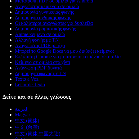
Μετατροπή PDF σε ομιλία για Android
Αναγνώστης κειμένου σε ομιλία
Δημιουργία γυναικείας φωνής
Δημιουργία ανδρικής φωνής
Οι καλύτεροι αναγνώστες για δυσλεξία
Δημιουργία ρομποτικής φωνής
Anime κείμενο σε ομιλία
Αλλαγή φωνής με ΤΝ
Αναγνώστης PDF με ήχο
Μπορεί το Google Docs να μου διαβάζει κείμενο;
Επέκταση Chrome για μετατροπή κειμένου σε ομιλία
Κείμενο σε ομιλία στα χίντι
Ανάγνωση PDF δυνατά
Δημιουργία φωνής με ΤΝ
Texto a Voz
Leitor de Texto
Δείτε και σε άλλες γλώσσες
العربية
Magyar
中文 (简体)
中文 (台灣)
中文 (简体 中国大陆)