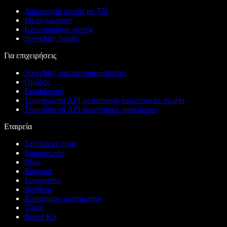
Δημιουργία φωνής με ΤΝ
Μεταγλώττιση
Κλωνοποίηση φωνής
Speechify Studio
Για επιχειρήσεις
Speechify για προγραμματιστές
Ομάδες
Εκπαίδευση
Τεκμηρίωση API μετατροπής κειμένου σε ομιλία
Τεκμηρίωση API φωνητικών πρακτόρων
Εταιρεία
Σχετικά με εμάς
Επικοινωνία
Blog
Καριέρα
Συνεργάτες
Βοήθεια
Κατάσταση συστήματος
Τύπος
Brand Kit