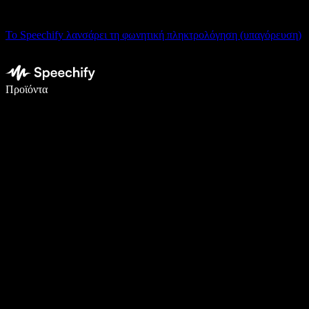
Το Speechify λανσάρει τη φωνητική πληκτρολόγηση (υπαγόρευση)
Γράψτε 5× πιο γρήγορα με φωνητική πληκτρολόγηση
Προϊόντα
Μάθετε περισσότερα