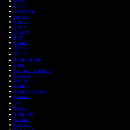
Čeština
Dansk
Nederlands
English
Français
Suomi
Deutsch
हिन्दी
Italiano
日本語
한국어
Norsk bokmål
Polski
Português Brasileiro
Русский
Українська
Español
Español (México)
Svenska
ไทย
Türkçe
Tiếng Việt
Română
Português
Български