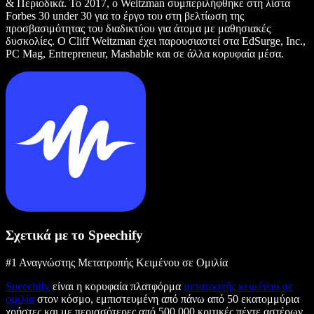
& Περιοδικά. Το 2017, ο Weitzman συμπεριλήφθηκε στη λίστα
Forbes 30 under 30 για το έργο του στη βελτίωση της
προσβασιμότητας του διαδικτύου για άτομα με μαθησιακές
δυσκολίες. Ο Cliff Weitzman έχει παρουσιαστεί στα EdSurge, Inc.,
PC Mag, Entrepreneur, Mashable και σε άλλα κορυφαία μέσα.
Σχετικά με το Speechify
#1 Αναγνώστης Μετατροπής Κειμένου σε Ομιλία
Speechify
είναι η κορυφαία πλατφόρμα
μετατροπής κειμένου σε
ομιλία
στον κόσμο, εμπιστευμένη από πάνω από 50 εκατομμύρια
χρήστες και με περισσότερες από 500.000 κριτικές πέντε αστέρων