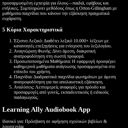
προσαρμοσμένη εμπειρία για όλους—παιδιά, εφήβους και
ενήλικες. Συμπληρώνει μεθόδους όπως η Orton-Gillingham με
μαθήματα-παιχνίδια που κάνουν την εξάσκηση πραγματικά
ευχάριστη.
5 Κύρια Χαρακτηριστικά
Έξυπνο Λεξικό: Διαθέτει λεξικό 10.000+ λέξεων με
κατανοητές επεξηγήσεις για ενίσχυση του λεξιλογίου.
Αναγνώριση Φωνής: Δίνει άμεση, διακριτική
ανατροφοδότηση στη σωστή προφορά.
Προσωποποιημένα Μαθήματα: Η εφαρμογή προσφέρει
καθημερινά μαθήματα ανάγνωσης προσαρμοσμένα στο
επίπεδο του χρήστη.
Παιχνίδια: Διαδραστικά παιχνίδια φωνημάτων με άμεση
ανατροφοδότηση για πιο απολαυστική εξάσκηση.
Αναλύσεις: Λεπτομερείς αναφορές για πρόοδο και
προσαρμογές από γονείς, εκπαιδευτικούς ή ειδικούς
παιδαγωγούς.
Learning Ally Audiobook App
Ιδανικό για: Πρόσβαση σε αφήγηση σχολικών βιβλίων &
λογοτεχνίας