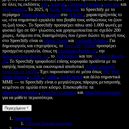
σε όλες τις εκδόσεις
iOS
,
Android
,
Chrome Extension
,
web app
και
Mac desktop
. Το 2025, η
Apple βράβευσε
το Speechify με το
περίφημο
Apple Design Award
στο
WWDC
, χαρακτηρίζοντάς το
ως «ένα σημαντικό εργαλείο που βοηθά τους ανθρώπους να ζουν
τη ζωή τους». Το Speechify προσφέρει πάνω από 1.000 φωνές με
φυσικό ήχο σε 60+ γλώσσες και χρησιμοποιείται σε σχεδόν 200
χώρες. Ανάμεσα στις διασημότητες που έχουν δώσει τη φωνή τους
στο Speechify είναι οι
Snoop Dogg
και
Gwyneth Paltrow
. Για
δημιουργούς και επιχειρήσεις, το
Speechify Studio
προσφέρει
προηγμένα εργαλεία, όπως τη
Γεννήτρια Φωνής AI
, την
Κλωνοποίηση Φωνής AI
, το
AI Dubbing
και τον
Αλλαγέα Φωνής
AI
. Το Speechify τροφοδοτεί επίσης κορυφαία προϊόντα με το
υψηλής ποιότητας και οικονομικά αποδοτικό
API μετατροπής
κειμένου σε ομιλία
. Έχει παρουσιαστεί σε μέσα όπως
The Wall
Street Journal
,
CNBC
,
Forbes
,
TechCrunch
και άλλα σημαντικά
ΜΜΕ — το Speechify είναι ο μεγαλύτερος πάροχος μετατροπής
κειμένου σε ομιλία στον κόσμο. Επισκεφθείτε τα
speechify.com/news
,
speechify.com/blog
και
speechify.com/press
για να μάθετε περισσότερα.
Περιεχόμενα
Speechify
5 Κύρια Χαρακτηριστικά
Modmath