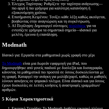
Έλεγχος Ταχύτητας: Ρυθμίζετε την ταχύτητα ανάγνωσης—
πιο αργά ή πιο γρήγορα για καλύτερη κατανόηση ή
εξοικονόμηση χρόνου.
Επισήμανση Κειμένου: Τονίζει κάθε λέξη καθώς ακούγεται,
βοηθώντας στην αναγνώριση και τη συγκέντρωση.
AI Περίληψη: Δημιουργεί σύντομες
περιλήψεις
για να
εντοπίζετε γρήγορα τα σημαντικά σημεία—ιδανικό για
μελέτη, έρευνα ή επανάληψη.
Modmath
Ιδανικό για: Εργασία στα μαθηματικά χωρίς γραφή στο χέρι
Το Modmath
είναι μια δωρεάν εφαρμογή για iPad, που
δημιουργήθηκε από γονείς παιδιού με δυσλεξία και δυσαγραφία,
κάνοντας τα μαθηματικά πιο προσιτά σε όσους δυσκολεύονται με
τη γραφή. Καταργεί την ανάγκη για μολύβι/χαρτί, καθώς οι μαθητές
λύνουν ασκήσεις σε ψηφιακό πλέγμα. Είναι ιδανικό και για όσους
έχουν δυσκολίες σε λεπτές κινήσεις ή αναστροφές γραμμάτων/
αριθμών.
5 Κύρια Χαρακτηριστικά
Εικονικό Τετράδιο: Το Modmath διαθέτει εικονικό πλέγμα