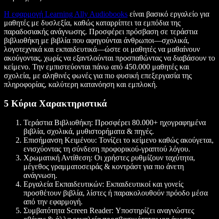
Η εφαρμογή Learning Ally Audiobooks
είναι βασικό εργαλείο για
μαθητές με δυσλεξία, καθώς καταρρίπτει τα εμπόδια της
παραδοσιακής ανάγνωσης. Προσφέρει πρόσβαση σε τεράστια
βιβλιοθήκη με βιβλία που αφηγούνται άνθρωποι—σχολικά,
λογοτεχνικά και εκπαιδευτικά—ώστε οι μαθητές να μαθαίνουν
ακούγοντας, χωρίς να εξαντλούνται προσπαθώντας να διαβάσουν το
κείμενο. Την εμπιστεύονται πάνω από 450.000 μαθητές και
σχολεία, με αληθινές φωνές για πιο φυσική επεξεργασία της
πληροφορίας, καλύτερη κατανόηση και εμπλοκή.
5 Κύρια Χαρακτηριστικά
Τεράστια Βιβλιοθήκη: Προσφέρει 80.000+ ηχογραφημένα
βιβλία, σχολικά, μυθιστορήματα & πηγές.
Επισήμανση Κειμένου: Τονίζει το κείμενο καθώς ακούγεται,
ενισχύοντας τη σύνδεση προφορικού-γραπτού λόγου.
Χρωματική Αντίθεση: Οι χρήστες ρυθμίζουν ταχύτητα,
μέγεθος γραμματοσειράς & κοντράστ για πιο άνετη
ανάγνωση.
Εργαλεία Εκπαιδευτικών: Εκπαιδευτικοί και γονείς
προσθέτουν βιβλία, λίστες ή παρακολουθούν πρόοδο μέσα
από την εφαρμογή.
Συμβατότητα Screen Reader: Υποστηρίζει αναγνώστες