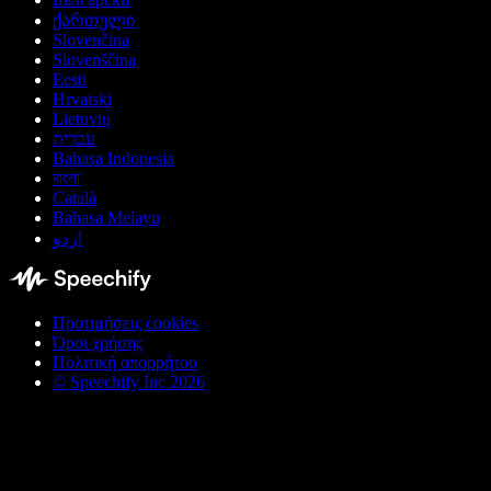
ქართული
Slovenčina
Slovenščina
Eesti
Hrvatski
Lietuvių
עברית
Bahasa Indonesia
বাংলা
Català
Bahasa Melayu
اردو
Προτιμήσεις cookies
Όροι χρήσης
Πολιτική απορρήτου
© Speechify Inc 2026