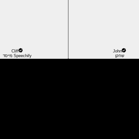
Cliff
John
שחקן
מייסד Speechify