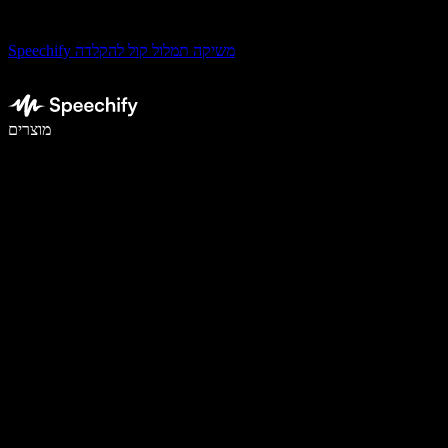
Speechify משיקה תמלול קול להקלדה
לכתוב פי 5 מהר יותר עם הכתבה קולית
מוצרים
למידע נוסף