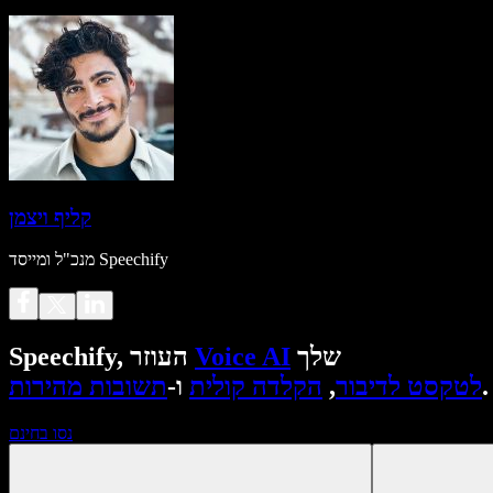
קליף ויצמן
מנכ"ל ומייסד Speechify
שלך
Voice AI
Speechify, העוזר
.
לטקסט לדיבור
,
הקלדה קולית
ו-
תשובות מהירות
נסו בחינם