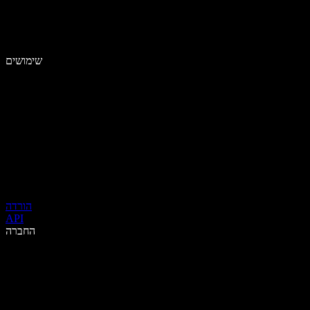
שימושים
הורדה
API
החברה