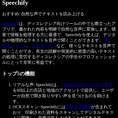
Speechify
おすすめ: 自然な声でテキストを読み上げる
Speechify
は、ディスレクシア向けツールの中でも際立ったア
プリで、書かれた内容を明瞭で自然な音声に変換します。聴
覚で情報を処理する方に最適で、Speechifyを使えば、デジタ
ルや物理的なテキストを音声で聞くことができます。
本
、
PDF
、
メール
、
ウェブページ
など、様々なテキストを音声で
聞くことができ、長文の読解や視覚的に密度の高いテキスト
の処理に苦労するディスレクシアの学生やプロフェッショナ
ルにとって非常に有益です。
トップ5の機能
リアルな声: Speechifyは、
1,000以上のリアルなAI音声
を60以上の言語と地域のアクセントで提供し、ユーザ
ーが自然で聞き取りやすい声を見つけるのを助けま
す。
OCRスキャン: Speechifyには
光学文字認識
が含まれて
おり、印刷された資料をスキャンしてデジタルテキス
トに変換し、音声で読み上げることができます。