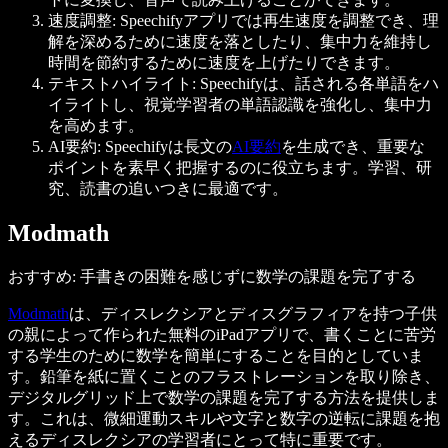
速度調整: Speechifyアプリでは再生速度を調整でき、理
解を深めるために速度を落としたり、集中力を維持し
時間を節約するために速度を上げたりできます。
テキストハイライト: Speechifyは、話される各単語をハ
イライトし、視覚学習者の単語認識を強化し、集中力
を高めます。
AI要約: Speechifyは長文の
AI要約
を生成でき、重要な
ポイントを素早く把握するのに役立ちます。学習、研
究、読書の追いつきに最適です。
Modmath
おすすめ: 手書きの困難を感じずに数学の課題を完了する
Modmath
は、ディスレクシアとディスグラフィアを持つ子供
の親によって作られた無料のiPadアプリで、書くことに苦労
する学生のために数学を簡単にすることを目的としていま
す。鉛筆を紙に置くことのフラストレーションを取り除き、
デジタルグリッド上で数学の課題を完了する方法を提供しま
す。これは、微細運動スキルや文字と数字の逆転に課題を抱
えるディスレクシアの学習者にとって特に重要です。