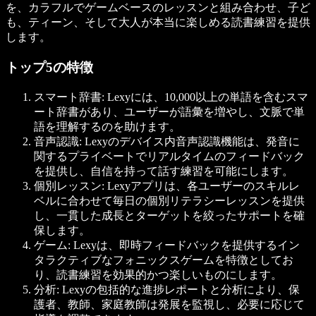
を、カラフルでゲームベースのレッスンと組み合わせ、子ど
も、ティーン、そして大人が本当に楽しめる読書練習を提供
します。
トップ5の特徴
スマート辞書: Lexyには、10,000以上の単語を含むスマ
ート辞書があり、ユーザーが語彙を増やし、文脈で単
語を理解するのを助けます。
音声認識: Lexyのデバイス内音声認識機能は、発音に
関するプライベートでリアルタイムのフィードバック
を提供し、自信を持って話す練習を可能にします。
個別レッスン: Lexyアプリは、各ユーザーのスキルレ
ベルに合わせて毎日の個別リテラシーレッスンを提供
し、一貫した成長とターゲットを絞ったサポートを確
保します。
ゲーム: Lexyは、即時フィードバックを提供するイン
タラクティブなフォニックスゲームを特徴としてお
り、読書練習を効果的かつ楽しいものにします。
分析: Lexyの包括的な進捗レポートと分析により、保
護者、教師、家庭教師は発展を監視し、必要に応じて