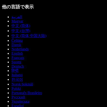
他の言語で表示
العربية
Magyar
中文 (简体)
中文 (台灣)
中文 (简体 中国大陆)
Čeština
Dansk
Nederlands
English
Français
Suomi
Deutsch
हिन्दी
Italiano
한국어
Norsk bokmål
Polski
Português Brasileiro
Русский
Українська
Español