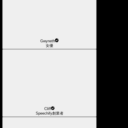
Gwyneth
女優
Cliff
Speechify創業者