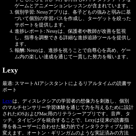
ゲームとアニメーションレッスンが含まれています。
個別学習: Nessyアプリは、各子どもの強みと弱みに基
づいて個別の学習パスを作成し、ターゲットを絞った
サポートを提供します。
進捗レポート: Nessyは、保護者や教師が改善を監視
し、指導を調整できる詳細な進捗追跡ツールを提供し
ます。
報酬: Nessyは、進捗を祝うことで自尊心を高め、ゲー
ム内の楽しい達成を通じて一貫した努力を報います。
Lexy
最適: スマートAIアシスタントによるリアルタイムの読書サ
ポート
Lexy
は、ディスレクシアの学習者の想像力を刺激し、個別
のマルチセンサリー学習体験を通じて力を与えるために設計
されたiOSおよびMac用のリテラシーアプリです。音声、タ
ッチ、タイピングを統合することで、Lexyは従来の読書指
導を各ユーザーに合わせた魅力的でインタラクティブな旅に
変えます。オートン・ギリンガムのような実証済みの方法