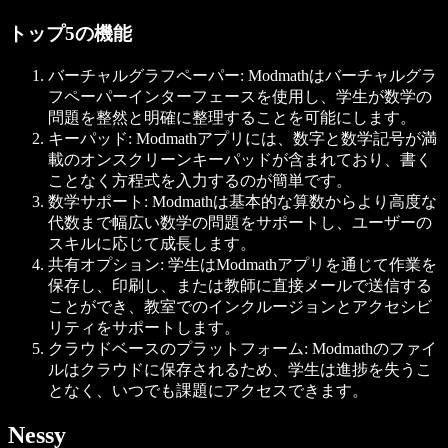
トップ5の機能
バーチャルグラフペーパー: Modmathはバーチャルグラ
フペーパーインターフェースを使用し、学生が数学の
問題を整然と明確に整理することを可能にします。
キーパッド: Modmathアプリには、数字と数学記号が満
載のオンスクリーンキーパッドが含まれており、書く
ことなく方程式を入力するのが簡単です。
数学サポート: Modmathは基本的な算数からより高度な
代数まで幅広い数学の問題をサポートし、ユーザーの
スキルに応じて成長します。
共有オプション: 学生はModmathアプリを通じて作業を
保存し、印刷し、または教師に直接メールで送信する
ことができ、教室でのインクルージョンとアクセシビ
リティをサポートします。
クラウドベースのプラットフォーム: Modmathのファイ
ルはクラウドに保存されるため、学生は進捗を失うこ
となく、いつでも課題にアクセスできます。
Nessy