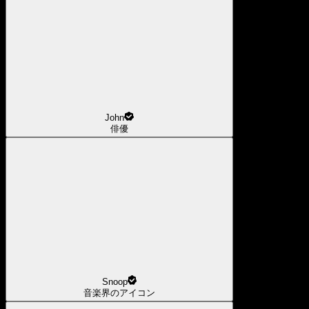
John
俳優
Snoop
音楽界のアイコン