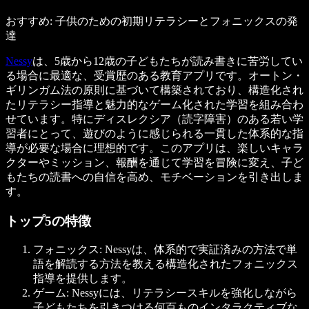
おすすめ: 子供のための初期リテラシーとフォニックスの発
達
Nessy
は、5歳から12歳の子どもたちが読み書きに苦労してい
る場合に最適な、受賞歴のある教育アプリです。オートン・
ギリンガム法の原則に基づいて構築されており、構造化され
たリテラシー指導と魅力的なゲーム化された学習を組み合わ
せています。特にディスレクシア（読字障害）のある若い学
習者にとって、遊びのように感じられる一貫した体系的な指
導が必要な場合に理想的です。このアプリは、楽しいキャラ
クターやミッション、報酬を通じて学習を冒険に変え、子ど
もたちの読書への自信を高め、モチベーションを引き出しま
す。
トップ5の特徴
フォニックス: Nessyは、体系的で実証済みの方法で単
語を解読する方法を教える構造化されたフォニックス
指導を提供します。
ゲーム: Nessyには、リテラシースキルを強化しながら
子どもたちを引きつける何百ものインタラクティブな