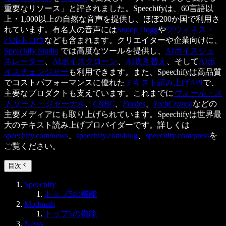
重要なリソース」と評されました。Speechifyは、60言語以
上・1,000以上の自然な音声を提供し、ほぼ200か国で利用さ
れています。有名人の音声には
Snoop Dogg
や
グウィネス・
パルトロウ
なども含まれます。クリエイターや企業向けに、
Speechify Studio
では高度なツールを提供し、
AIボイスジェ
ネレーター
、
AIボイスクローン
、
AI吹き替え
、そして
AIボ
イスチェンジャー
も利用できます。また、Speechifyは高品質
でコストパフォーマンスに優れた
テキスト読み上げAPI
で、
主要なプロダクトも支えています。これまでに
ウォール・ス
トリート・ジャーナル
、
CNBC
、
Forbes
、
TechCrunch
などの
主要メディアにも取り上げられています。Speechifyは世界最
大のテキスト読み上げプロバイダーです。詳しくは
speechify.com/news
、
speechify.com/blog
、
speechify.com/press
を
ご覧ください。
目次
Speechify
トップ5の機能
Modmath
トップ5の機能
Nessy