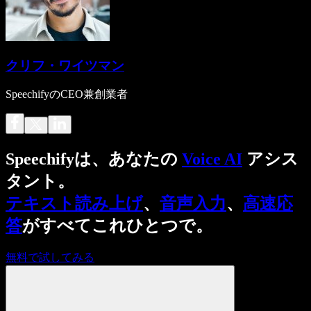
クリフ・ワイツマン
SpeechifyのCEO兼創業者
Speechifyは、あなたの
Voice AI
アシス
タント。
テキスト読み上げ
、
音声入力
、
高速応
答
がすべてこれひとつで。
無料で試してみる