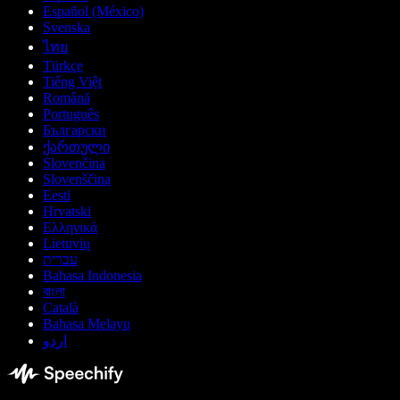
Español (México)
Svenska
ไทย
Türkçe
Tiếng Việt
Română
Português
Български
ქართული
Slovenčina
Slovenščina
Eesti
Hrvatski
Ελληνικά
Lietuvių
עברית
Bahasa Indonesia
বাংলা
Català
Bahasa Melayu
اردو