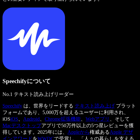
Speechifyについて
No.1 テキスト読み上げリーダー
Speechify
は、世界をリードする
テキスト読み上げ
プラット
フォームであり、5,000万を超えるユーザーに利用され、
iOS
iOS
、
Android
、
Chrome拡張機能
、
Webアプリ
、そして
Macデスクトップ
アプリで50万件以上の5つ星レビューを獲
得しています。2025年には、
Appleから
権威ある
Apple デザ
インアワード
を
WWDC
で受賞し、「人々の暮らしを支える