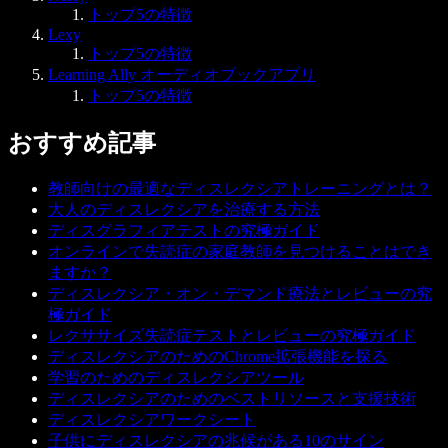
トップ5の特徴
Lexy
トップ5の特徴
Learning Ally オーディオブックアプリ
トップ5の特徴
おすすめ記事
教師向けの最適なディスレクシアトレーニングとは？
大人のディスレクシアを治療する方法
ディスグラフィアテストの究極ガイド
オンラインで失読症の家庭教師を見つけることはでき
ますか？
ディスレクシア・オン・デマンド療法とレビューの究
極ガイド
レクササイズ失読症テストとレビューの究極ガイド
ディスレクシアのためのChrome拡張機能を探る
学習のためのディスレクシアツール
ディスレクシアのためのベストリソースと支援技術
ディスレクシアワークシート
子供にディスレクシアの兆候がある10のサイン