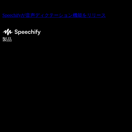
Speechifyが音声ディクテーション機能をリリース
音声入力で5倍速く書ける
製品
詳しく見る