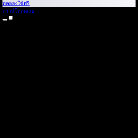
ทดลองใช้ฟรี
ดาวน์โหลดเลย
ผลิตภัณฑ์
แปลงข้อความเป็นเสียง
แอป iPhone และ iPad
แอป Android
ส่วนขยาย Chrome
ส่วนขยาย Edge
เว็บแอป
แอป Mac
แอป Windows