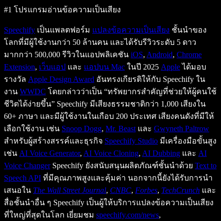
#1 โปรแกรมอ่านข้อความเป็นเสียง
Speechify
เป็นแพลตฟอร์ม
แปลงข้อความเป็นเสียง
ชั้นนำของ
โลกที่มีผู้ใช้งานกว่า 50 ล้านคน และได้รับรีวิวระดับ 5 ดาว
มากกว่า 500,000 รีวิวในแอปพลิเคชัน
iOS
,
Android
,
Chrome
Extension
,
เว็บแอป
และ
แอปบน Mac
ในปี 2025
Apple
ได้มอบ
รางวัล
Apple Design Award
อันทรงเกียรติให้กับ Speechify ใน
งาน
WWDC
โดยกล่าวว่าเป็น “ทรัพยากรสำคัญที่ช่วยให้ผู้คนใช้
ชีวิตได้ง่ายขึ้น” Speechify มีเสียงธรรมชาติกว่า 1,000 เสียงใน
60+ ภาษา และมีผู้ใช้งานในเกือบ 200 ประเทศ เสียงคนดังที่มีให้
เลือกใช้งาน เช่น
Snoop Dogg
,
Mr. Beast
และ
Gwyneth Paltrow
สำหรับผู้สร้างสรรค์และธุรกิจ
Speechify Studio
มีเครื่องมือขั้นสูง
เช่น
AI Voice Generator
,
AI Voice Cloning
,
AI Dubbing
และ
AI
Voice Changer
Speechify ยังสนับสนุนผลิตภัณฑ์ชั้นนำด้วย
Text to
Speech API
ที่มีคุณภาพสูงและคุ้มค่า นอกจากนี้ยังได้รับการนำ
เสนอใน
The Wall Street Journal
,
CNBC
,
Forbes
,
TechCrunch
และ
สื่อชั้นนำอื่น ๆ Speechify เป็นผู้ให้บริการแปลงข้อความเป็นเสียง
ที่ใหญ่ที่สุดในโลก เยี่ยมชม
speechify.com/news
,