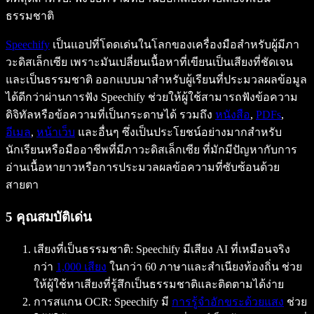
ธรรมชาติ
Speechify
เป็นแอปที่โดดเด่นในโลกของเครื่องมือสำหรับผู้มีภา
วะดิสเล็กเซีย เพราะมันเปลี่ยนเนื้อหาที่เขียนเป็นเสียงที่ชัดเจน
และเป็นธรรมชาติ ออกแบบมาสำหรับผู้เรียนที่ประมวลผลข้อมูล
ได้ดีกว่าผ่านการฟัง Speechify ช่วยให้ผู้ใช้สามารถฟังข้อความ
ดิจิทัลหรือข้อความที่เป็นกระดาษได้ รวมถึง
หนังสือ
,
PDFs
,
อีเมล
,
หน้าเว็บ
และอื่นๆ ซึ่งเป็นประโยชน์อย่างมากสำหรับ
นักเรียนหรือมืออาชีพที่มีภาวะดิสเล็กเซีย ที่มักมีปัญหากับการ
อ่านเนื้อหายาวหรือการประมวลผลข้อความที่ซับซ้อนด้วย
สายตา
5 คุณสมบัติเด่น
เสียงที่เป็นธรรมชาติ: Speechify มีเสียง AI ที่เหมือนจริง
กว่า
1,000 เสียง
ในกว่า 60 ภาษาและสำเนียงท้องถิ่น ช่วย
ให้ผู้ใช้หาเสียงที่รู้สึกเป็นธรรมชาติและติดตามได้ง่าย
การสแกน OCR: Speechify มี
การรู้จำอักขระด้วยแสง
ช่วย