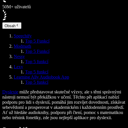
50M+ uživatelů
Obsah
Speechify
Top 5 Funkcí
Modmath
Top 5 Funkcí
Nessy
Top 5 funkcí
Lexy
Top 5 funkcí
Learning Ally Audiobook App
Top 5 funkcí
Dyslexie
může představovat skutečné výzvy, ale s těmi správnými
nástroji nemusí být překážkou v učení. Těchto pět aplikací nabízí
podporu pro lidi s dyslexií, pomáhá jim rozvíjet dovednosti, získávat
sebevědomí a prosperovat v akademickém i každodenním prostředí.
Ať už hledáte audioknihy, podporu při čtení, pomoc s matematikou
nebo trénink fonetiky, zde jsou nejlepší aplikace pro dyslexii.