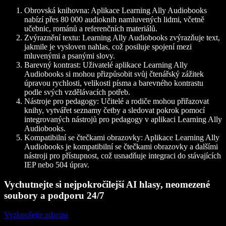
Obrovská knihovna: Aplikace Learning Ally Audiobooks
nabízí přes 80 000 audioknih namluvených lidmi, včetně
učebnic, románů a referenčních materiálů.
Zvýraznění textu: Learning Ally Audiobooks zvýrazňuje text,
jakmile je vysloven nahlas, což posiluje spojení mezi
mluvenými a psanými slovy.
Barevný kontrast: Uživatelé aplikace Learning Ally
Audiobooks si mohou přizpůsobit svůj čtenářský zážitek
úpravou rychlosti, velikosti písma a barevného kontrastu
podle svých vzdělávacích potřeb.
Nástroje pro pedagogy: Učitelé a rodiče mohou přiřazovat
knihy, vytvářet seznamy četby a sledovat pokrok pomocí
integrovaných nástrojů pro pedagogy v aplikaci Learning Ally
Audiobooks.
Kompatibilní se čtečkami obrazovky: Aplikace Learning Ally
Audiobooks je kompatibilní se čtečkami obrazovky a dalšími
nástroji pro přístupnost, což usnadňuje integraci do stávajících
IEP nebo 504 úprav.
Vychutnejte si nejpokročilejší AI hlasy, neomezené
soubory a podporu 24/7
Vyzkoušejte zdarma