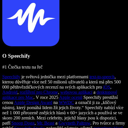
O Speechify
#1 Čtečka textu na řeč
Speechify
je světová jednička mezi platformami
text-to-speech
,
kterou důvěřuje více než 50 milionů uživatelů a která má přes 500
000 pětihvězdičkových recenzí na svých aplikacích pro
iOS
,
Android
,
rozšíření pro Chrome
,
webovou aplikaci
a
desktopové
aplikace pro Mac
. V roce 2025
Apple ocenil
Speechify prestižní
cenou
Apple Design Award
na
WWDC
a označil ji za „klíčový
nástroj, který pomáhá lidem žít jejich životy.“ Speechify nabízí více
než 1 000 přirozeně znějících hlasů v 60+ jazycích a používá se ve
skoro 200 zemích. Mezi celebrity, jejichž hlasy jsou k dispozici,
patří
Snoop Dogg
,
Mr. Beast
a
Gwyneth Paltrow
. Pro tvůrce a firmy