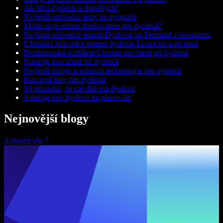
Jak léčit dyslexii u dospělých?
Nejlepší průvodce testy na dysgrafii
Mohu najít online doučovatele pro dyslexii?
Nejlepší průvodce terapií Dyslexia on Demand a recenzemi
Ultimátní průvodce testem dyslexie Lexercise a recenze
Prozkoumání rozšíření Chrome pro čtení při dyslexii
Nástroje pro učení při dyslexii
Nejlepší zdroje a asistivní technologie pro dyslexii
Pracovní listy pro dyslexii
10 příznaků, že mé dítě má dyslexii
Nástroje pro dyslexii na pracovišti
Nejnovější blogy
Zobrazit vše