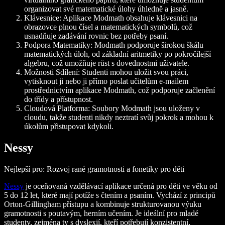
organizovat své matematické úlohy úhledně a jasně.
Klávesnice: Aplikace Modmath obsahuje klávesnici na
obrazovce plnou čísel a matematických symbolů, což
usnadňuje zadávání rovnic bez potřeby psaní.
Podpora Matematiky: Modmath podporuje širokou škálu
matematických úloh, od základní aritmetiky po pokročilejší
algebru, což umožňuje růst s dovednostmi uživatele.
Možnosti Sdílení: Studenti mohou uložit svou práci,
vytisknout ji nebo ji přímo poslat učitelům e-mailem
prostřednictvím aplikace Modmath, což podporuje začlenění
do třídy a přístupnost.
Cloudová Platforma: Soubory Modmath jsou uloženy v
cloudu, takže studenti nikdy neztratí svůj pokrok a mohou k
úkolům přistupovat kdykoli.
Nessy
Nejlepší pro: Rozvoj rané gramotnosti a fonetiky pro děti
Nessy
je oceňovaná vzdělávací aplikace určená pro děti ve věku od
5 do 12 let, které mají potíže s čtením a psaním. Vychází z principů
Orton-Gillingham přístupu a kombinuje strukturovanou výuku
gramotnosti s poutavým, herním učením. Je ideální pro mladé
studenty, zejména ty s dyslexií, kteří potřebují konzistentní,