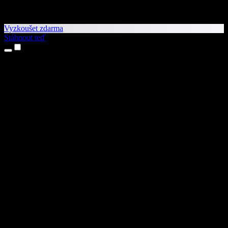
Vyzkoušet zdarma
Stáhnout teď
Produkty
Převod textu na řeč
Aplikace pro iPhone a iPad
Aplikace pro Android
Rozšíření pro Chrome
Rozšíření pro Edge
Webová aplikace
Aplikace pro Mac
Aplikace pro Windows