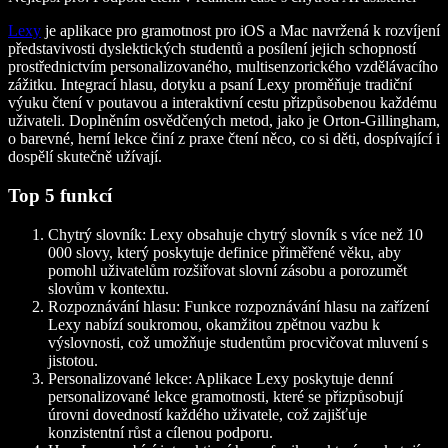
Lexy
je aplikace pro gramotnost pro iOS a Mac navržená k rozvíjení
představivosti dyslektických studentů a posílení jejich schopností
prostřednictvím personalizovaného, multisenzorického vzdělávacího
zážitku. Integrací hlasu, dotyku a psaní Lexy proměňuje tradiční
výuku čtení v poutavou a interaktivní cestu přizpůsobenou každému
uživateli. Doplněním osvědčených metod, jako je Orton-Gillingham,
o barevné, herní lekce činí z praxe čtení něco, co si děti, dospívající i
dospělí skutečně užívají.
Top 5 funkcí
Chytrý slovník: Lexy obsahuje chytrý slovník s více než 10
000 slovy, který poskytuje definice přiměřené věku, aby
pomohl uživatelům rozšiřovat slovní zásobu a porozumět
slovům v kontextu.
Rozpoznávání hlasu: Funkce rozpoznávání hlasu na zařízení
Lexy nabízí soukromou, okamžitou zpětnou vazbu k
výslovnosti, což umožňuje studentům procvičovat mluvení s
jistotou.
Personalizované lekce: Aplikace Lexy poskytuje denní
personalizované lekce gramotnosti, které se přizpůsobují
úrovni dovedností každého uživatele, což zajišťuje
konzistentní růst a cílenou podporu.