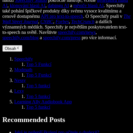
nabízí
Speechify Studio
pokročilé nástroje, včetně
generátoru hlasů
AI
,
klonování hlasů AI
,
dabingu AI
a
měniče hlasů AI
. Speechify
také pohání špičkové produkty díky svému vysoce kvalitnímu a
cenově dostupnému
API pro text-to-speech
. O Speechify psali v
The
Wall Street Journal
,
CNBC
,
Forbes
,
TechCrunch
a dalších
významných médiích. Speechify je největším poskytovatelem text-
to-speech na světě. Navštivte
speechify.com/news
,
speechify.com/blog
a
speechify.com/press
pro více informací.
Obsah
Speechify
Top 5 Funkcí
Modmath
Top 5 Funkcí
Nessy
Top 5 funkcí
Lexy
Top 5 funkcí
Learning Ally Audiobook App
Top 5 funkcí
Recommended Posts
Jaké je nejlepší školení pro učitele o dyslexii?