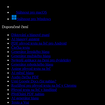
Stáhnout pro macOS
Stáhnout pro Windows
Doporučené čtení
Diktování a hlasové psaní
AI hlasový asistent
PDF převod textu na řeč pro Android
Čtečka textu
Generátor ženského hlasu
Generátor mužského hlasu
Nejlepší aplikace na čtení pro dyslektiky
Generátor robotického hlasu
Anime převod textu na řeč
AI měnič hlasu
Audio čtečka PDF
Umí Google Docs číst nahlas?
Rozšíření pro převod textu na řeč v Chromu
Převod textu na řeč v hindštině
Předčítání PDF nahlas
AI generátor hlasu
Texto a Voz