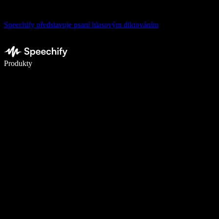
Speechify představuje psaní hlasovým diktováním
Pište 5× rychleji pomocí hlasového diktování
Produkty
Zjistit více