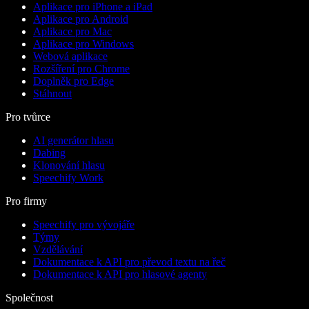
Aplikace pro iPhone a iPad
Aplikace pro Android
Aplikace pro Mac
Aplikace pro Windows
Webová aplikace
Rozšíření pro Chrome
Doplněk pro Edge
Stáhnout
Pro tvůrce
AI generátor hlasu
Dabing
Klonování hlasu
Speechify Work
Pro firmy
Speechify pro vývojáře
Týmy
Vzdělávání
Dokumentace k API pro převod textu na řeč
Dokumentace k API pro hlasové agenty
Společnost