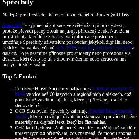
Speechify
Nejlepší pro: Poslech jakéhokoli textu čteného přirozenými hlasy
Speechify
je výjimečná aplikace ve světě nástrojů pro dyslexii,
protože převádí psaný obsah na jasný, přirozený zvuk. Navržena
pro studenty, kteří lépe zpracovávají informace poslechem,
umožňuje Speechify uživatelům poslouchat jakýkoli digitální nebo
fyzický text nahlas, včetně
knih
,
PDF
,
e-mailů
,
webových stránek
a
dalších. To je nesmírně přínosné pro studenty nebo profesionály s
dyslexií, kteří často bojují s dlouhým čtením nebo zpracováním
hustých textů vizuálně.
Top 5 Funkcí
Přirozené Hlasy: Speechify nabízí přes
1 000 přirozených AI
hlasů
ve více než 60 jazycích a regionálních dialektech, což
pomáhá uživatelům najít hlas, který je přirozený a snadno
sledovatelný.
OCR Skenování: Speechify zahrnuje
Optické Rozpoznávání
Znaků
, které umožňuje uživatelům skenovat a převádět tištěné
materiály na digitální text, který lze číst nahlas.
Ovládání Rychlosti: Aplikace Speechify umožňuje uživatelům
upravit rychlost přehrávání, což znamená, že mohou zpomalit
pro lepší porozumění nebo zrychlit, aby zůstali soustředění a