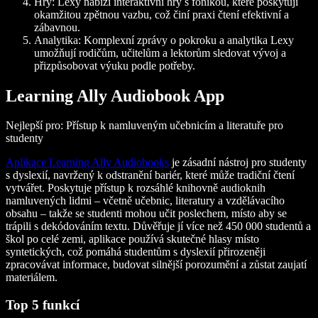
Hry: Lexy nabízí interaktivní hry s fonikou, které poskytují
okamžitou zpětnou vazbu, což činí praxi čtení efektivní a
zábavnou.
Analytika: Komplexní zprávy o pokroku a analytika Lexy
umožňují rodičům, učitelům a lektorům sledovat vývoj a
přizpůsobovat výuku podle potřeby.
Learning Ally Audiobook App
Nejlepší pro: Přístup k namluveným učebnicím a literatuře pro
studenty
Aplikace Learning Ally Audiobooks
je zásadní nástroj pro studenty
s dyslexií, navržený k odstranění bariér, které může tradiční čtení
vytvářet. Poskytuje přístup k rozsáhlé knihovně audioknih
namluvených lidmi – včetně učebnic, literatury a vzdělávacího
obsahu – takže se studenti mohou učit poslechem, místo aby se
trápili s dekódováním textu. Důvěřuje jí více než 450 000 studentů a
škol po celé zemi, aplikace používá skutečné hlasy místo
syntetických, což pomáhá studentům s dyslexií přirozeněji
zpracovávat informace, budovat silnější porozumění a zůstat zaujatí
materiálem.
Top 5 funkcí