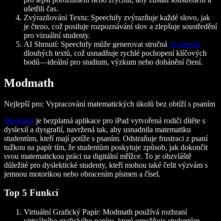
ušetřili čas.
Zvýrazňování Textu: Speechify zvýrazňuje každé slovo, jak
je čteno, což posiluje rozpoznávání slov a zlepšuje soustředění
pro vizuální studenty.
AI Shrnutí: Speechify může generovat stručná
AI shrnutí
dlouhých textů, což usnadňuje rychlé pochopení klíčových
bodů—ideální pro studium, výzkum nebo dohánění čtení.
Modmath
Nejlepší pro: Vypracování matematických úkolů bez obtíží s psaním
Modmath
je bezplatná aplikace pro iPad vytvořená rodiči dítěte s
dyslexií a dysgrafií, navržená tak, aby usnadnila matematiku
studentům, kteří mají potíže s psaním. Odstraňuje frustraci z psaní
tužkou na papír tím, že studentům poskytuje způsob, jak dokončit
svou matematickou práci na digitální mřížce. To je obzvláště
důležité pro dyslektické studenty, kteří mohou také čelit výzvám s
jemnou motorikou nebo obracením písmen a čísel.
Top 5 Funkcí
Virtuální Grafický Papír: Modmath používá rozhraní
virtuálního grafického papíru, které umožňuje studentům