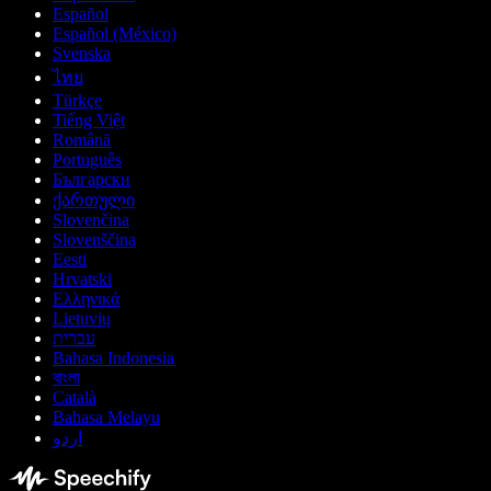
Español
Español (México)
Svenska
ไทย
Türkçe
Tiếng Việt
Română
Português
Български
ქართული
Slovenčina
Slovenščina
Eesti
Hrvatski
Ελληνικά
Lietuvių
עברית
Bahasa Indonesia
বাংলা
Català
Bahasa Melayu
اردو