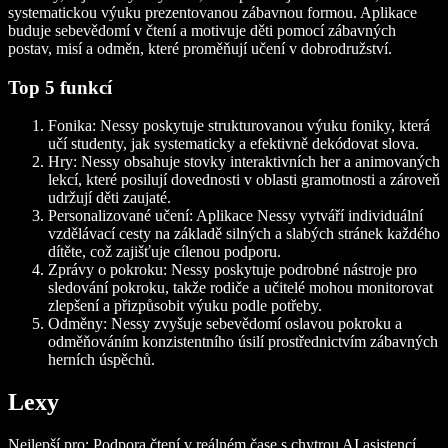
systematickou výuku prezentovanou zábavnou formou. Aplikace
buduje sebevědomí v čtení a motivuje děti pomocí zábavných
postav, misí a odměn, které proměňují učení v dobrodružství.
Top 5 funkcí
Fonika: Nessy poskytuje strukturovanou výuku foniky, která
učí studenty, jak systematicky a efektivně dekódovat slova.
Hry: Nessy obsahuje stovky interaktivních her a animovaných
lekcí, které posilují dovednosti v oblasti gramotnosti a zároveň
udržují děti zaujaté.
Personalizované učení: Aplikace Nessy vytváří individuální
vzdělávací cesty na základě silných a slabých stránek každého
dítěte, což zajišťuje cílenou podporu.
Zprávy o pokroku: Nessy poskytuje podrobné nástroje pro
sledování pokroku, takže rodiče a učitelé mohou monitorovat
zlepšení a přizpůsobit výuku podle potřeby.
Odměny: Nessy zvyšuje sebevědomí oslavou pokroku a
odměňováním konzistentního úsilí prostřednictvím zábavných
herních úspěchů.
Lexy
Nejlepší pro: Podpora čtení v reálném čase s chytrou AI asistencí