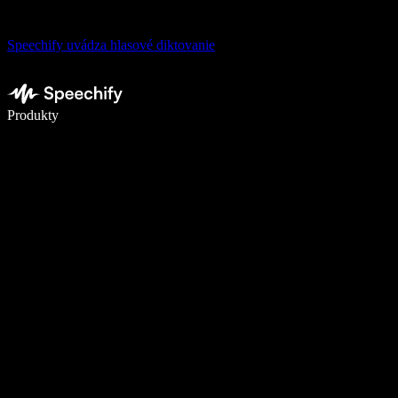
Speechify uvádza hlasové diktovanie
Píšte 5× rýchlejšie pomocou hlasového diktovania
Produkty
Zistiť viac