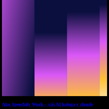
Ako Speechify Work – váš AI kolega v cloude