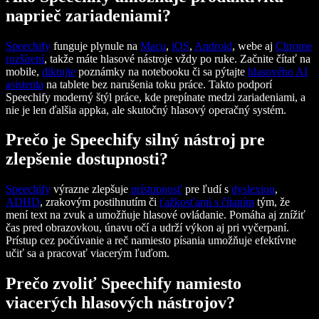
naprieč zariadeniami?
Speechify
funguje plynule na
Macu
,
iOS
,
Android
, webe aj
Chrome
rozšírení
, takže máte hlasové nástroje vždy po ruke. Začnite čítať na
mobile,
diktujte
poznámky na notebooku či sa pýtajte
hlasového AI
asistenta
na tablete bez narušenia toku práce. Takto podporí
Speechify moderný štýl práce, kde prepínate medzi zariadeniami, a
nie je len ďalšia appka, ale skutočný hlasový operačný systém.
Prečo je Speechify silný nástroj pre
zlepšenie dostupnosti?
Speechify
výrazne zlepšuje
prístupnosť
pre ľudí s
dyslexiou
,
ADHD
, zrakovým postihnutím či
ťažkosťami s čítaním
tým, že
mení text na zvuk a umožňuje hlasové ovládanie. Pomáha aj znížiť
čas pred obrazovkou, únavu očí a udrží výkon aj pri vyčerpaní.
Prístup cez počúvanie a reč namiesto písania umožňuje efektívne
učiť sa a pracovať viacerým ľuďom.
Prečo zvoliť Speechify namiesto
viacerých hlasových nástrojov?