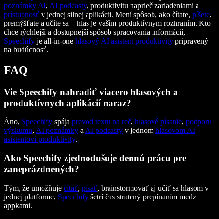
poznámky AI
,
AI podcasty
, produktivitu naprieč zariadeniami a
prístupnosť
v jednej silnej aplikácii. Mení spôsob, ako čítate,
píšete
,
premýšľate a učíte sa – hlas je vaším produktívnym rozhraním. Kto
chce rýchlejší a dostupnejší spôsob spracovania informácií,
Speechify
je all-in-one
hlasový AI asistent produktivity
pripravený
na budúcnosť.
FAQ
Vie Speechify nahradiť viacero hlasových a
produktívnych aplikácií naraz?
Áno,
Speechify
spája
prevod textu na reč
,
hlasové písanie
,
podporu
výskumu
,
AI poznámky
a
AI podcasty
v jednom
hlasovom AI
asistentovi produktivity
.
Ako Speechify zjednodušuje dennú prácu pre
zaneprázdnených?
Tým, že umožňuje
čítať
,
písať
, brainstormovať aj učiť sa hlasom v
jednej platforme,
Speechify
šetrí čas stratený prepínaním medzi
appkami.