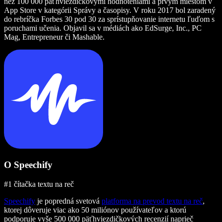
než 100 000 päťhviezdičkovými hodnoteniami a prvým miestom v
App Store v kategórii Správy a časopisy. V roku 2017 bol zaradený
do rebríčka Forbes 30 pod 30 za sprístupňovanie internetu ľuďom s
poruchami učenia. Objavil sa v médiách ako EdSurge, Inc., PC
Mag, Entrepreneur či Mashable.
O Speechify
#1 čítačka textu na reč
Speechify
je popredná svetová
platforma na prevod textu na reč
,
ktorej dôveruje viac ako 50 miliónov používateľov a ktorú
podporuje vyše 500 000 päťhviezdičkových recenzií naprieč