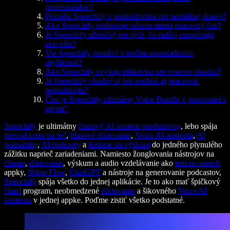
profesionálov?
Pomáha Speechify s produktivitou pri mentálnej únave?
Ako Speechify podporuje učenie mimo pracovný čas?
Je Speechify užitočný pre tých, čo radšej rozprávajú
ako píšu?
Vie Speechify pomôcť s lepším usporiadaním
myšlienok?
Ako Speechify zvyšuje efektivitu pre tvorcov obsahu?
Je Speechify vhodný aj pre osobnú aj pracovnú
produktivitu?
Čím je Speechify ultimátny Voice Bundle v porovnaní s
inými?
Speechify
je ultimátny
hlasový AI asistent produktivity
, lebo spája
prevod textu na reč
,
hlasové diktovanie
,
Voice AI asistenta
,
AI
poznámky
,
AI podcasty
a
funkcie na výskum
do jedného plynulého
zážitku naprieč zariadeniami. Namiesto žonglovania nástrojov na
čítanie
,
diktovanie
, výskum a audio vzdelávanie ako
text-to-speech
appky,
Wispr Flow
,
ChatGPT
a nástroje na generovanie podcastov,
Speechify
spája všetko do jednej aplikácie. Je to ako mať špičkový
čítací
program, neobmedzené
diktovanie
a šikovného
Voice AI
asistenta
v jednej appke. Poďme zistiť všetko podstatné.