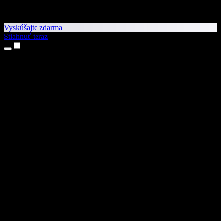
Vyskúšajte zdarma
Stiahnuť teraz
Produkty
Prevod textu na reč
Aplikácie pre iPhone a iPad
Aplikácia pre Android
Rozšírenie pre Chrome
Rozšírenie pre Edge
Webová aplikácia
Aplikácia pre Mac
Aplikácia pre Windows