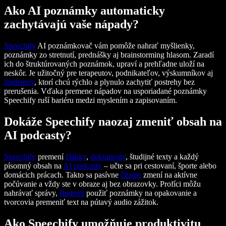
Ako AI poznámky automaticky
zachytávajú vaše nápady?
Speechify
AI poznámkovač vám pomôže nahrať myšlienky,
poznámky zo stretnutí, prednášky aj brainstorming hlasom. Zaradí
ich do štruktúrovaných poznámok, upraví a prehľadne uloží na
neskôr. Je užitočný pre terapeutov, podnikateľov, výskumníkov aj
študentov
, ktorí chcú rýchlo a plynulo zachytiť postrehy bez
prerušenia. Vďaka premene nápadov na usporiadané poznámky
Speechify ruší bariéru medzi myslením a zapisovaním.
Dokáže Speechify naozaj zmeniť obsah na
AI podcasty?
Speechify
premení
články
,
dokumenty
, študijné texty a každý
písomný obsah na
AI podcasty
– učte sa pri cestovaní, športe alebo
domácich prácach. Takto sa pasívne
čítanie
zmení na aktívne
počúvanie a vždy ste v obraze aj bez obrazovky. Profíci môžu
nahrávať správy,
študenti
použiť poznámky na opakovanie a
tvorcovia premeniť text na pútavý audio zážitok.
Ako Speechify umožňuje produktivitu