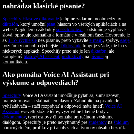
nahrádza klasické písanie?
Speechify
Hlasové diktovanie
je úplne zadarmo, neobmedzený
diktafón
, ktorý umožní
písať
hlasom vo všetkých aplikáciách a na
webe. Nejde len o základný
speech-to-text
– odstraňuje výplňové
slová, opravuje gramatiku a formátuje v reálnom čase. Hovorenie je
až
3–5× rýchlejšie
než písanie, preto vybavíte
e-maily
, správy,
eseje
,
poznámky omnoho rýchlejšie.
Diktovanie
funguje všade, nie iba v
niektorých appkách. Speechify preto nie je len
diktafón
, ale
kompletný
hlasový AI asistent produktivity
na
písanie
aj
komunikáciu.
Ako pomáha Voice AI Assistant pri
výskume a odpovediach?
Speechify
Voice AI Assistant umožňuje pýtať sa, sumarizovať,
brainstormovať a skúmať len hlasom. Zabudnite na písanie do
vyhľadávača – stačí rozprávať a odpoveď máte hneď.
Voice AI
Assistant
vysvetlí zložité témy, vyzdvihne hlavné body z
dokumentov
, tvorí osnovy či pomáha pri reálnom výskume
dialógom. Speechify je preto nevyhnutný pre
študentov
na
štúdium
náročných tém, profíkov pri analýzach aj tvorcov obsahu bez rúk.