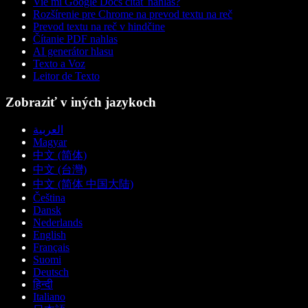
Vie mi Google Docs čítať nahlas?
Rozšírenie pre Chrome na prevod textu na reč
Prevod textu na reč v hindčine
Čítanie PDF nahlas
AI generátor hlasu
Texto a Voz
Leitor de Texto
Zobraziť v iných jazykoch
العربية
Magyar
中文 (简体)
中文 (台灣)
中文 (简体 中国大陆)
Čeština
Dansk
Nederlands
English
Français
Suomi
Deutsch
हिन्दी
Italiano