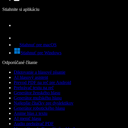
Stiahnite si aplikáciu
Stiahnuť pre macOS
Stiahnuť pre Windows
Odporúčané čítanie
Diktovanie a hlasové písanie
AI hlasový asistent
Prevod PDF na reč pre Android
Prehrávač textu na reč
Generátor ženského hlasu
Generátor mužského hlasu
Najlepšie čítačky pre dyslektikov
Generátor robotického hlasu
Anime hlas z textu
AI menič hlasu
Audio prehrávač PDF