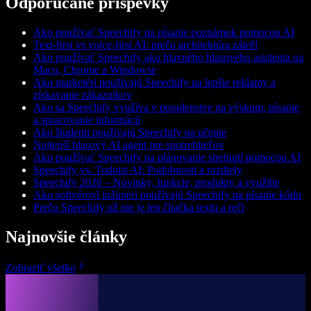
Odporúčané príspevky
Ako používať Speechify na písanie poznámok pomocou AI
Text-first vs voice-first AI: prečo architektúra záleží
Ako používať Speechify ako hlavného hlasového asistenta na
Macu, Chrome a Windowse
Ako marketéri používajú Speechify na lepšie reklamy a
získavanie zákazníkov
Ako sa Speechify využíva v poradenstve na výskum, písanie
a spracovanie informácií
Ako študenti používajú Speechify na učenie
Najlepší hlasový AI agent pre spotrebiteľov
Ako používať Speechify na plánovanie stretnutí pomocou AI
Speechify vs. Todoist AI: Podobnosti a rozdiely
Speechify 2026 – Novinky, funkcie, produkty a využitie
Ako softvéroví inžinieri používajú Speechify na písanie kódu
Prečo Speechify už nie je len čítačka textu a reči
Najnovšie články
Zobraziť všetko