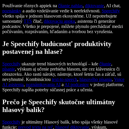
Používanie rôznych appiek na
čítanie nahlas
,
diktovanie
, AI chat,
poznámky
a audio vzdelávanie vedie k neefektívnosti.
Speechify
všetko spája v jednom hlasovom ekosystéme. Už nepotrebujete
samostatný
TTS
čítač,
diktovaciu appku
, asistenta či generátor
podcastov. Všetko je prepojené, môžete plynulo prechádzať medzi
počúvaním, rozprávaním, hľadaním a tvorbou bez vyrušenia.
Je Speechify budúcnosť produktivity
postavenej na hlase?
Speechify
ukazuje trend hlasových technológií – kde
čítanie
,
písanie
, výskum aj učenie prebieha hlasom, nie cez klávesnicu či
obrazovku. Ako rastú nároky, nástroje, ktoré šetria čas a záťaž, sú
nevyhnutné. Kombináciou
text-to-speech
,
hlasového písania
,
Voice
AI asistenta
,
poznámkovania AI
a
AI podcastov
v jednej platforme,
Speechify napĺňa potreby súčasnej práce a učenia.
Prečo je Speechify skutočne ultimátny
hlasový balík?
Speechify
je ultimátny Hlasový balík, lebo spája všetky hlasové
funkcie:
prevod textu na reč
,
hlasové diktovanie
, výskum,