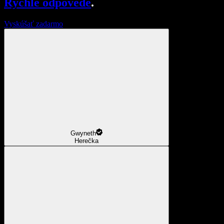
Rýchle odpovede
.
Vyskúšať zadarmo
Gwyneth
Herečka