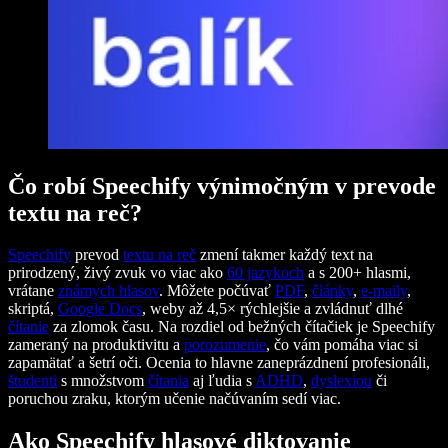
Čo robí Speechify výnimočným v prevode
textu na reč?
Speechify
prevod
textu na reč
zmení takmer každý text na
prirodzený, živý zvuk vo viac ako
60 jazykoch
a s 200+ hlasmi,
vrátane
známych hlasov
. Môžete počúvať
PDF
,
články
,
e-maily
,
skriptá,
Google Docs
, weby až 4,5× rýchlejšie a zvládnuť dlhé
čítanie
za zlomok času. Na rozdiel od bežných čítačiek je Speechify
zameraný na produktivitu a
porozumenie
, čo vám pomáha viac si
zapamätať a šetrí oči. Ocenia to hlavne zaneprázdnení profesionáli,
študenti
s množstvom
čítania
aj ľudia s
ADHD
,
dyslexiou
či
poruchou zraku, ktorým učenie načúvaním sedí viac.
Ako Speechify hlasové diktovanie