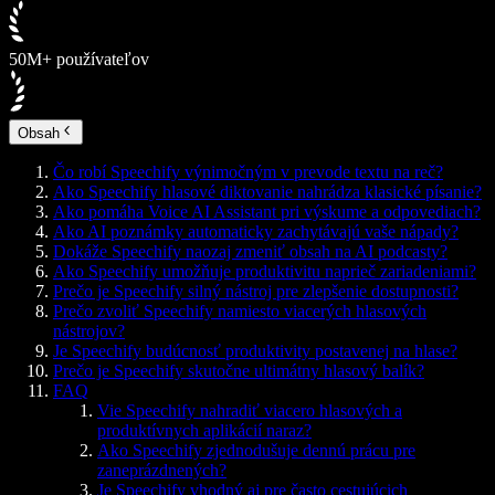
50M+ používateľov
Obsah
Čo robí Speechify výnimočným v prevode textu na reč?
Ako Speechify hlasové diktovanie nahrádza klasické písanie?
Ako pomáha Voice AI Assistant pri výskume a odpovediach?
Ako AI poznámky automaticky zachytávajú vaše nápady?
Dokáže Speechify naozaj zmeniť obsah na AI podcasty?
Ako Speechify umožňuje produktivitu naprieč zariadeniami?
Prečo je Speechify silný nástroj pre zlepšenie dostupnosti?
Prečo zvoliť Speechify namiesto viacerých hlasových
nástrojov?
Je Speechify budúcnosť produktivity postavenej na hlase?
Prečo je Speechify skutočne ultimátny hlasový balík?
FAQ
Vie Speechify nahradiť viacero hlasových a
produktívnych aplikácií naraz?
Ako Speechify zjednodušuje dennú prácu pre
zaneprázdnených?
Je Speechify vhodný aj pre často cestujúcich