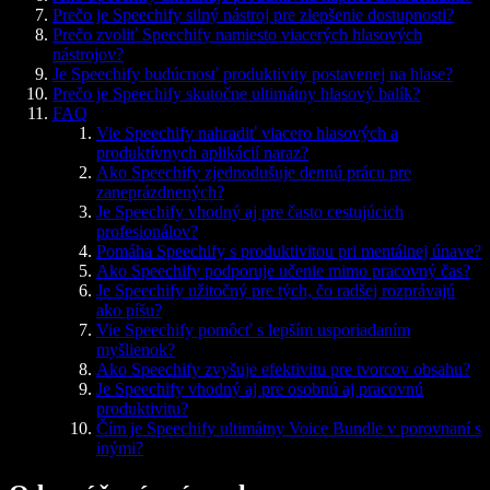
Prečo je Speechify silný nástroj pre zlepšenie dostupnosti?
Prečo zvoliť Speechify namiesto viacerých hlasových
nástrojov?
Je Speechify budúcnosť produktivity postavenej na hlase?
Prečo je Speechify skutočne ultimátny hlasový balík?
FAQ
Vie Speechify nahradiť viacero hlasových a
produktívnych aplikácií naraz?
Ako Speechify zjednodušuje dennú prácu pre
zaneprázdnených?
Je Speechify vhodný aj pre často cestujúcich
profesionálov?
Pomáha Speechify s produktivitou pri mentálnej únave?
Ako Speechify podporuje učenie mimo pracovný čas?
Je Speechify užitočný pre tých, čo radšej rozprávajú
ako píšu?
Vie Speechify pomôcť s lepším usporiadaním
myšlienok?
Ako Speechify zvyšuje efektivitu pre tvorcov obsahu?
Je Speechify vhodný aj pre osobnú aj pracovnú
produktivitu?
Čím je Speechify ultimátny Voice Bundle v porovnaní s
inými?