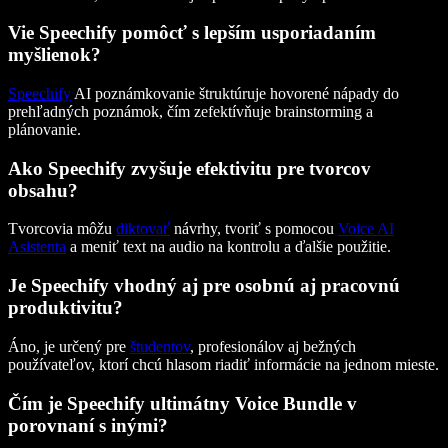
Vie Speechify pomôcť s lepším usporiadaním
myšlienok?
Speechify
AI poznámkovanie štruktúruje hovorené nápady do
prehľadných poznámok, čím zefektívňuje brainstorming a
plánovanie.
Ako Speechify zvyšuje efektivitu pre tvorcov
obsahu?
Tvorcovia môžu
diktovať
návrhy, tvoriť s pomocou
Voice AI
Asistenta
a meniť text na audio na kontrolu a ďalšie použitie.
Je Speechify vhodný aj pre osobnú aj pracovnú
produktivitu?
Áno, je určený pre
študentov
, profesionálov aj bežných
používateľov, ktorí chcú hlasom riadiť informácie na jednom mieste.
Čím je Speechify ultimátny Voice Bundle v
porovnaní s inými?