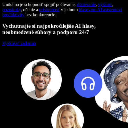
Unikátna je schopnosť spojiť počúvanie,
diktovanie
,
výskum
,
poznámky
, učenie a
prístupnosť
v jednom
hlasovom AI asistentovi
produktivity
bez konkurencie.
Vychutnajte si najpokročilejšie AI hlasy,
neobmedzené súbory a podporu 24/7
Vyskúšať zadarmo