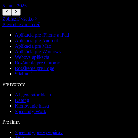
5. júna 2026
5
Zobraziť všetko
Prevod textu na reč
Aplikácia pre iPhone a iPad
Aplikácia pre Android
Aplikácia pre Mac
Aplikácia pre Windows
Webová aplikácia
Rozšírenie pre Chrome
Rozšírenie pre Edge
Stiahnuť
Pre tvorcov
AI generátor hlasu
Dabing
Klonovanie hlasu
Speechify Work
Pre firmy
Speechify pre vývojárov
Tímy