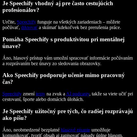
Je Speechify vhodný aj pre často cestujúcich
profesionálov?
Určite,
Speechify
funguje na všetkých zariadeniach – môžete
počúvať,
diktovať
a skúmať kdekoľvek bez prerušenia práce.
Pomáha Speechify s produktivitou pri mentálnej
únave?
Áno, hlasový prístup vám umožní spracovať informácie počúvaním
a rozprávaním bez únavy zo sledovania obrazovky.
Ako Speechify podporuje učenie mimo pracovný
čas?
Speechify
zmení
texty
na zvuk a
AI podcasty
, takže sa viete učiť pri
cestovaní, športe alebo domácich úlohách.
Je Speechify užitočný pre tých, čo radšej rozprávajú
ako píšu?
Áno, neobmedzené bezplatné
hlasové písanie
umožňuje
komunikovať, tvoriť obsah aj zapisovať nápady úplne hlasom.