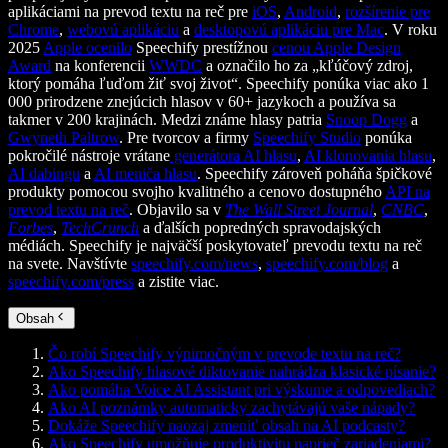
aplikáciami na prevod textu na reč pre
iOS
,
Android
,
rozšírenie pre
Chrome
,
webovú aplikáciu
a
desktopovú aplikáciu pre Mac
. V roku
2025
Apple ocenilo
Speechify prestížnou
cenou Apple Design
Award
na konferencii
WWDC
a označilo ho za „kľúčový zdroj,
ktorý pomáha ľuďom žiť svoj život“. Speechify ponúka viac ako 1
000 prirodzene znejúcich hlasov v 60+ jazykoch a používa sa
takmer v 200 krajinách. Medzi známe hlasy patria
Snoop Dogg
a
Gwyneth Paltrow
. Pre tvorcov a firmy
Speechify Studio
ponúka
pokročilé nástroje vrátane
generátora AI hlasu
,
AI klonovania hlasu
,
AI dabingu
a
AI meniča hlasu
. Speechify zároveň poháňa špičkové
produkty pomocou svojho kvalitného a cenovo dostupného
API na
prevod textu na reč
. Objavilo sa v
The Wall Street Journal
,
CNBC
,
Forbes
,
TechCrunch
a ďalších popredných spravodajských
médiách. Speechify je najväčší poskytovateľ prevodu textu na reč
na svete. Navštívte
speechify.com/news
,
speechify.com/blog
a
speechify.com/press
a zistite viac.
Obsah
Čo robí Speechify výnimočným v prevode textu na reč?
Ako Speechify hlasové diktovanie nahrádza klasické písanie?
Ako pomáha Voice AI Assistant pri výskume a odpovediach?
Ako AI poznámky automaticky zachytávajú vaše nápady?
Dokáže Speechify naozaj zmeniť obsah na AI podcasty?
Ako Speechify umožňuje produktivitu naprieč zariadeniami?