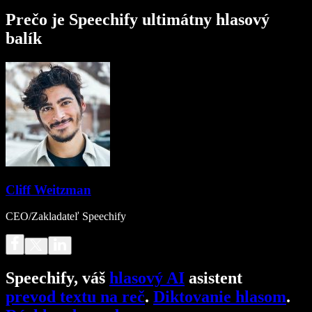
Prečo je Speechify ultimátny hlasový
balík
Cliff Weitzman
CEO/Zakladateľ Speechify
Speechify, váš
hlasový AI
asistent
prevod textu na reč
.
Diktovanie hlasom
.