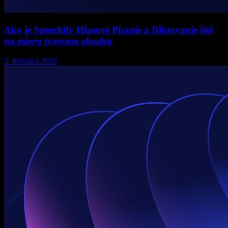
Ako je Speechify Hlasové Písanie a Diktovanie šité
na mieru tvorcom obsahu
3. februára 2026