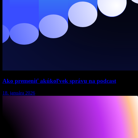
Ako premeniť akúkoľvek správu na podcast
18. januára 2026