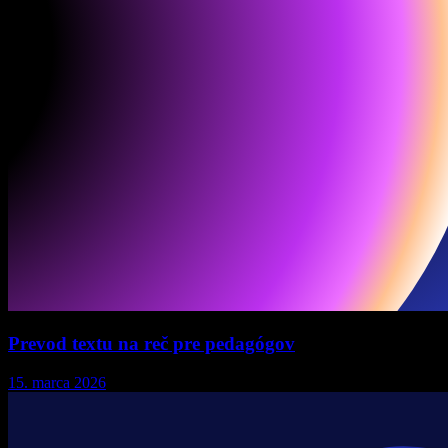
Prevod textu na reč pre pedagógov
15. marca 2026