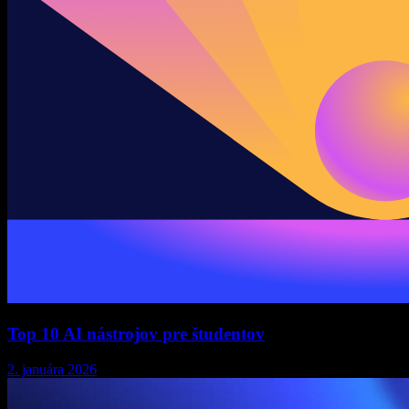
Top 10 AI nástrojov pre študentov
2. januára 2026