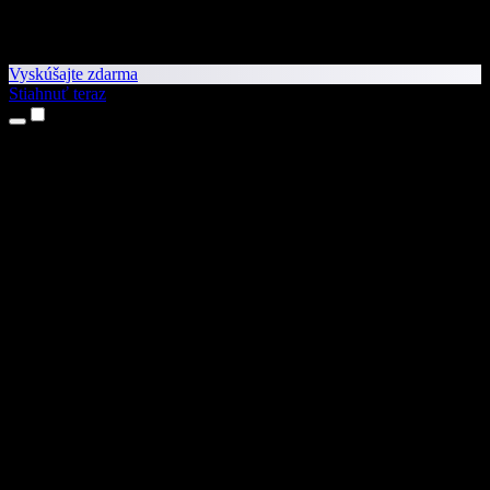
Vyskúšajte zdarma
Stiahnuť teraz
Produkty
Prevod textu na reč
Aplikácie pre iPhone a iPad
Aplikácia pre Android
Rozšírenie pre Chrome
Rozšírenie pre Edge
Webová aplikácia
Aplikácia pre Mac
Aplikácia pre Windows