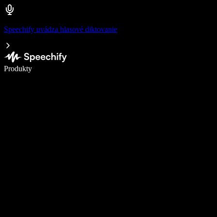
Speechify uvádza hlasové diktovanie
Píšte 5× rýchlejšie pomocou hlasového diktovania
Produkty
Zistiť viac