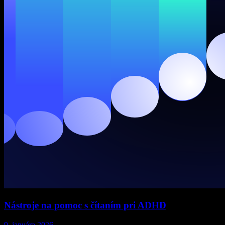
Nástroje na pomoc s čítaním pri ADHD
9. januára 2026