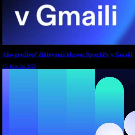
Ako používať diktovanie hlasom Speechify v Gmaili
15. februára 2026