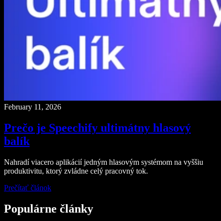
February 11, 2026
Prečo je Speechify ultimátny hlasový
balík
Nahradí viacero aplikácií jedným hlasovým systémom na vyššiu
produktivitu, ktorý zvládne celý pracovný tok.
Prečítať článok
Populárne články