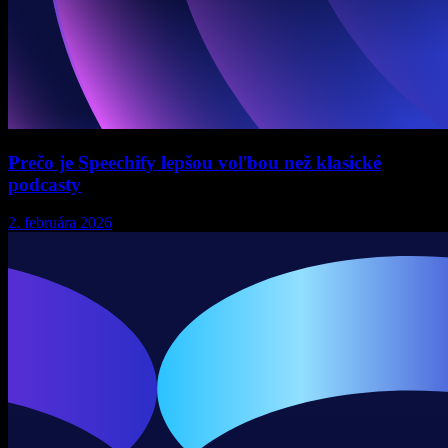
Prečo je Speechify lepšou voľbou než klasické
podcasty
2. februára 2026