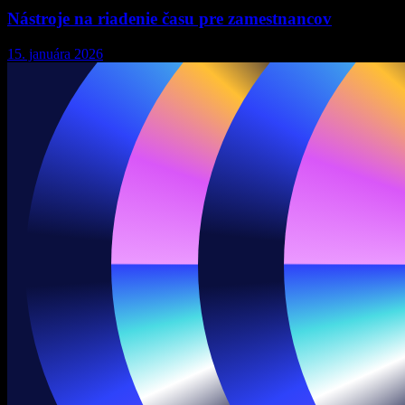
Nástroje na riadenie času pre zamestnancov
15. januára 2026