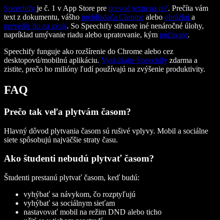
Speechify
je č. 1 v App Store pre
prevod textu na reč
. Prečíta vám
text z dokumentu, vášho
prehliadača Chrome
alebo
obrázku
a
prevedie ho na zvuk
. So Speechify stihnete iné nenáročné úlohy,
napríklad umývanie riadu alebo upratovanie, kým
počúvate
.
Speechify funguje ako rozšírenie do Chrome alebo cez
desktopovú/mobilnú aplikáciu.
Vyskúšajte Speechify
zdarma a
zistite, prečo ho milióny ľudí používajú na zvýšenie produktivity.
FAQ
Prečo tak veľa plytvám časom?
Hlavný dôvod plytvania časom sú rušivé vplyvy. Mobil a sociálne
siete spôsobujú najväčšie straty času.
Ako študenti nebudú plytvať časom?
Študenti prestanú plytvať časom, keď budú:
vyhýbať sa návykom, čo rozptyľujú
vyhýbať sa sociálnym sieťam
nastavovať mobil na režim DND alebo ticho