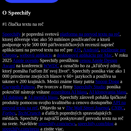
O Speechify
#1 čítačka textu na reč
Speechify
je popredná svetová
platforma na prevod textu na reč
,
ktorej dôveruje viac ako 50 miliónov používateľov a ktorú
podporuje vyše 500 000 päťhviezdičkových recenzií naprieč
aplikáciami na prevod textu na reč pre
iOS
,
Android
,
rozšírenie pre
Chrome
,
webovú aplikáciu
a
desktopovú aplikáciu pre Mac
. V roku
2025
Apple ocenilo
Speechify prestížnou
cenou Apple Design
Award
na konferencii
WWDC
a označilo ho za „kľúčový zdroj,
ktorý pomáha ľuďom žiť svoj život“. Speechify ponúka viac ako 1
000 prirodzene znejúcich hlasov v 60+ jazykoch a používa sa
takmer v 200 krajinách. Medzi známe hlasy patria
Snoop Dogg
a
Gwyneth Paltrow
. Pre tvorcov a firmy
Speechify Studio
ponúka
pokročilé nástroje vrátane
generátora AI hlasu
,
AI klonovania hlasu
,
AI dabingu
a
AI meniča hlasu
. Speechify zároveň poháňa špičkové
produkty pomocou svojho kvalitného a cenovo dostupného
API na
prevod textu na reč
. Objavilo sa v
The Wall Street Journal
,
CNBC
,
Forbes
,
TechCrunch
a ďalších popredných spravodajských
médiách. Speechify je najväčší poskytovateľ prevodu textu na reč
na svete. Navštívte
speechify.com/news
,
speechify.com/blog
a
speechify.com/press
a zistite viac.