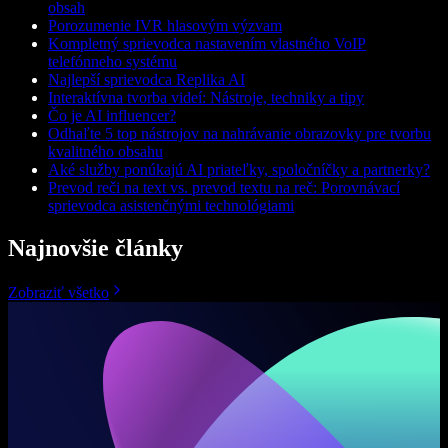
obsah
Porozumenie IVR hlasovým výzvam
Kompletný sprievodca nastavením vlastného VoIP
telefónneho systému
Najlepší sprievodca Replika AI
Interaktívna tvorba videí: Nástroje, techniky a tipy
Čo je AI influencer?
Odhaľte 5 top nástrojov na nahrávanie obrazovky pre tvorbu
kvalitného obsahu
Aké služby ponúkajú AI priateľky, spoločníčky a partnerky?
Prevod reči na text vs. prevod textu na reč: Porovnávací
sprievodca asistenčnými technológiami
Najnovšie články
Zobraziť všetko