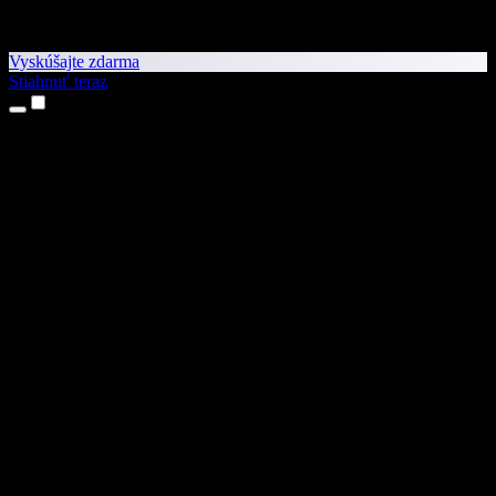
Vyskúšajte zdarma
Stiahnuť teraz
Produkty
Prevod textu na reč
Aplikácie pre iPhone a iPad
Aplikácia pre Android
Rozšírenie pre Chrome
Rozšírenie pre Edge
Webová aplikácia
Aplikácia pre Mac
Aplikácia pre Windows