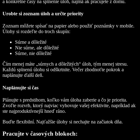
a konkrétne časy na splnenie úloh, najmä ak pracujete z domu.
Urobte si zoznam úloh a určte priority
Zoznam môžete spísať na papier alebo použiť poznámky v mobile.
Úlohy si rozdeľte do troch skupín:
Súrne a dôležité
Nie súrne, ale dôležité
Súrne, nie dôležité
Čím menej máte „súrnych a dôležitých“ úloh, tým menej stresu.
Každú splnenú úlohu si odškrtnite. Večer zhodnoťte pokrok a
naplánujte ďalší deň.
Naplánujte si čas
Plánujte s predstihom, koľko vám úloha zaberie a čo je priorita.
Zvoľte rozvrh, ktorý najviac vyhovuje vašej efektivite, napríklad ak
ste najproduktívnejší hneď ráno.
Buďte flexibilní. Najťažšie úlohy si nechajte na začiatok dňa.
Pracujte v časových blokoch: