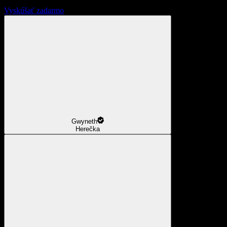
Vyskúšať zadarmo
Gwyneth
Herečka