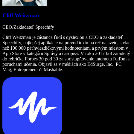
Cliff Weitzman
CEO/Zakladateľ Speechify
Cliff Weitzman je zástanca ľudí s dyslexiou a CEO a zakladateľ
Speechify, najlepšej aplikácie na prevod textu na reč na svete, s viac
než 100 000 päťhviezdičkovými hodnoteniami a prvým miestom v
App Store v kategórii Správy a časopisy. V roku 2017 bol zaradený
do rebríčka Forbes 30 pod 30 za sprístupňovanie internetu ľuďom s
poruchami učenia. Objavil sa v médiách ako EdSurge, Inc., PC
Mag, Entrepreneur či Mashable.