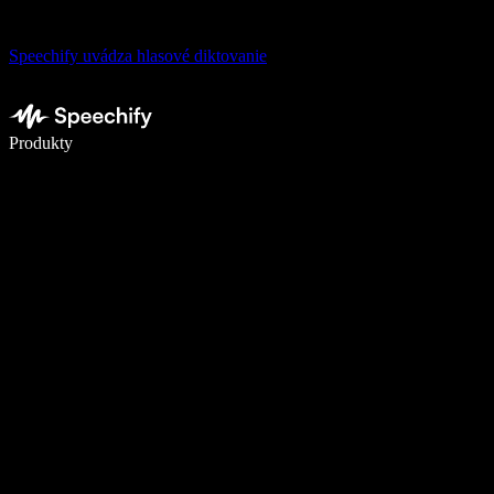
Speechify uvádza hlasové diktovanie
Píšte 5× rýchlejšie pomocou hlasového diktovania
Produkty
Zistiť viac