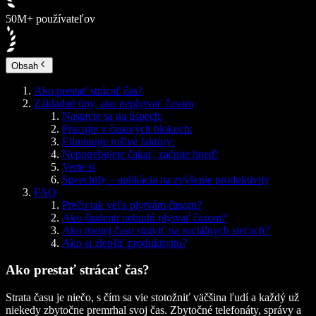
50M+ používateľov
Obsah
Ako prestať strácať čas?
Základné tipy, ako neplytvať časom
Nastavte sa na úspech:
Pracujte v časových blokoch:
Eliminujte rušivé faktory:
Nepotrebujete čakať, začnite hneď:
Verte si
Speechify – aplikácia na zvýšenie produktivity
FAQ
Prečo tak veľa plytvám časom?
Ako študenti nebudú plytvať časom?
Ako menej času stráviť na sociálnych sieťach?
Ako si zlepšiť produktivitu?
Ako prestať strácať čas?
Strata času je niečo, s čím sa vie stotožniť väčšina ľudí a každý už
niekedy zbytočne premrhal svoj čas. Zbytočné telefonáty, správy a