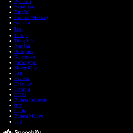
Русский
Українська
Español
Español (México)
Svenska
ไทย
Türkçe
Tiếng Việt
Română
Português
Български
ქართული
Slovenščina
Eesti
Hrvatski
Ελληνικά
Lietuvių
עברית
Bahasa Indonesia
বাংলা
Català
Bahasa Melayu
اردو