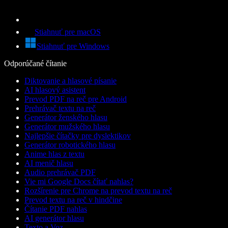
Stiahnuť pre macOS
Stiahnuť pre Windows
Odporúčané čítanie
Diktovanie a hlasové písanie
AI hlasový asistent
Prevod PDF na reč pre Android
Prehrávač textu na reč
Generátor ženského hlasu
Generátor mužského hlasu
Najlepšie čítačky pre dyslektikov
Generátor robotického hlasu
Anime hlas z textu
AI menič hlasu
Audio prehrávač PDF
Vie mi Google Docs čítať nahlas?
Rozšírenie pre Chrome na prevod textu na reč
Prevod textu na reč v hindčine
Čítanie PDF nahlas
AI generátor hlasu
Texto a Voz