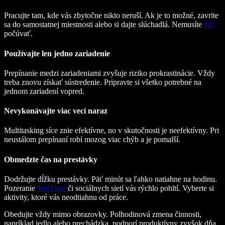
Pracujte tam, kde vás zbytočne nikto neruší. Ak je to možné, zavrite
sa do samostatnej miestnosti alebo si dajte slúchadlá. Nemusíte
nič
počúvať.
Používajte len jedno zariadenie
Prepínanie medzi zariadeniami zvyšuje riziko prokrastinácie. Vždy
treba znovu získať sústredenie. Pripravte si všetko potrebné na
jednom zariadení vopred.
Nevykonávajte viac vecí naraz
Multitasking síce znie efektívne, no v skutočnosti je neefektívny. Pri
neustálom prepínaní robí mozog viac chýb a je pomalší.
Obmedzte čas na prestávky
Dodržujte dĺžku prestávky. Päť minút sa ľahko natiahne na hodinu.
Pozeranie
YouTube
či sociálnych sietí vás rýchlo pohltí. Vyberte si
aktivity, ktoré vás neodtiahnu od práce.
Obedujte vždy mimo obrazovky. Polhodinová zmena činnosti,
napríklad jedlo alebo prechádzka, podporí produktívny zvyšok dňa.