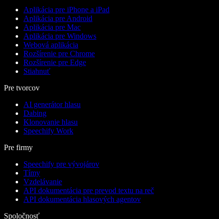
Aplikácia pre iPhone a iPad
Aplikácia pre Android
Aplikácia pre Mac
Aplikácia pre Windows
Webová aplikácia
Rozšírenie pre Chrome
Rozšírenie pre Edge
Stiahnuť
Pre tvorcov
AI generátor hlasu
Dabing
Klonovanie hlasu
Speechify Work
Pre firmy
Speechify pre vývojárov
Tímy
Vzdelávanie
API dokumentácia pre prevod textu na reč
API dokumentácia hlasových agentov
Spoločnosť