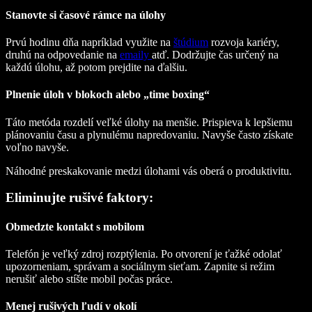
Stanovte si časové rámce na úlohy
Prvú hodinu dňa napríklad využite na
štúdium
rozvoja kariéry,
druhú na odpovedanie na
emaily
atď. Dodržujte čas určený na
každú úlohu, až potom prejdite na ďalšiu.
Plnenie úloh v blokoch alebo „time boxing“
Táto metóda rozdelí veľké úlohy na menšie. Prispieva k lepšiemu
plánovaniu času a plynulému napredovaniu. Navyše často získate
voľno navyše.
Náhodné preskakovanie medzi úlohami vás oberá o produktivitu.
Eliminujte rušivé faktory:
Obmedzte kontakt s mobilom
Telefón je veľký zdroj rozptýlenia. Po otvorení je ťažké odolať
upozorneniam, správam a sociálnym sieťam. Zapnite si režim
nerušiť alebo stíšte mobil počas práce.
Menej rušivých ľudí v okolí