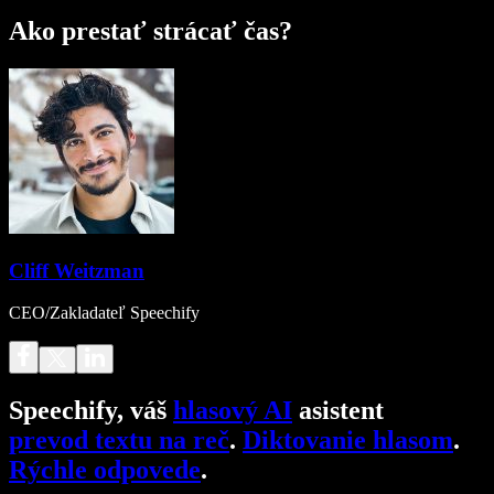
Ako prestať strácať čas?
Cliff Weitzman
CEO/Zakladateľ Speechify
Speechify, váš
hlasový AI
asistent
prevod textu na reč
.
Diktovanie hlasom
.
Rýchle odpovede
.