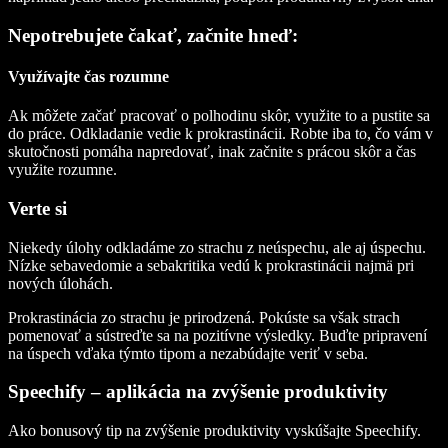
Nepotrebujete čakať, začnite hneď:
Využívajte čas rozumne
Ak môžete začať pracovať o polhodinu skôr, využite to a pustite sa
do práce. Odkladanie vedie k prokrastinácii. Robte iba to, čo vám v
skutočnosti pomáha napredovať, inak začnite s prácou skôr a čas
využite rozumne.
Verte si
Niekedy úlohy odkladáme zo strachu z neúspechu, ale aj úspechu.
Nízke sebavedomie a sebakritika vedú k prokrastinácii najmä pri
nových úlohách.
Prokrastinácia zo strachu je prirodzená. Pokúste sa však strach
pomenovať a sústreďte sa na pozitívne výsledky. Buďte pripravení
na úspech vďaka týmto tipom a nezabúdajte veriť v seba.
Speechify – aplikácia na zvýšenie produktivity
Ako bonusový tip na zvýšenie produktivity vyskúšajte Speechify.