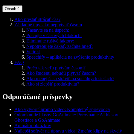
Obsah
Ako prestať strácať čas?
Základné tipy, ako neplytvať časom
Nastavte sa na úspech:
Pracujte v časových blokoch:
Eliminujte rušivé faktory:
Nepotrebujete čakať, začnite hneď:
Verte si
Speechify – aplikácia na zvýšenie produktivity
FAQ
Prečo tak veľa plytvám časom?
Ako študenti nebudú plytvať časom?
Ako menej času stráviť na sociálnych sieťach?
Ako si zlepšiť produktivitu?
Odporúčané príspevky
Ako vytvoriť promo video: Kompletný sprievodca
Odomknutie hlasov GoAnimate: Porovnanie AI hlasov
Ghostface a GoAnimate
Animátor obrázkov
Najlepší softvér na úpravu videa: Zmeňte klipy na skvelý