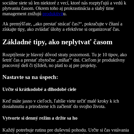
sociálne siete sú len niektoré z vecí, ktoré nás rozptyľujú a vedú k
plytvaniu časom. Okrem toho aj prokrastinácia a slabý time
management znižujú
produktivit
u.
Ak premýšľate, „ako prestať strácať čas?“, pokračujte v čítaní a
získajte tipy, ako zvládať úlohy a efektívne si organizovať čas.
Základné tipy, ako neplytvať časom
Rozptýlenie je hlavný dôvod straty pozornosti. Tu je 10 tipov, ako
šetriť čas a prestať zbytočne „míňať“ dni. Cieľom je produktívny
pracovný deň či týždeň, no platí to aj pre projekty.
Nastavte sa na úspech:
Určte si krátkodobé a dlhodobé ciele
Keď máte jasno v cieľoch, ľahšie viete určiť malé kroky k ich
dosiahnutiu a prirodzene ich začleniť do svojho života.
Vytvorte si denný režim a držte sa ho
Každý potrebuje rutinu pre duševnú pohodu. Určte si čas vstávania