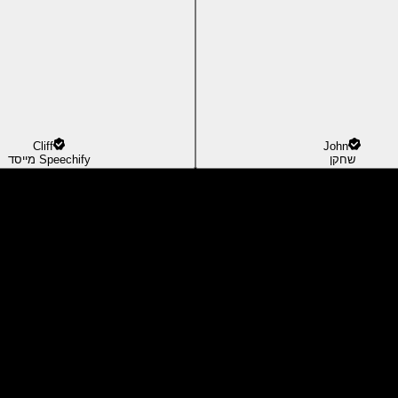
Cliff
John
שחקן
מייסד Speechify