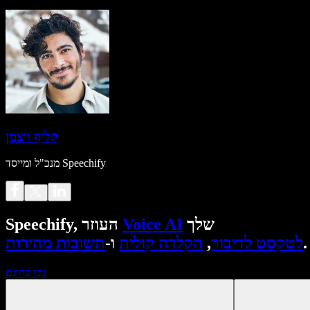
קליף ויצמן
מנכ"ל ומייסד Speechify
שלך
Voice AI
Speechify, העוזר
.
לטקסט לדיבור
,
הקלדה קולית
ו-
תשובות מהירות
נסו בחינם