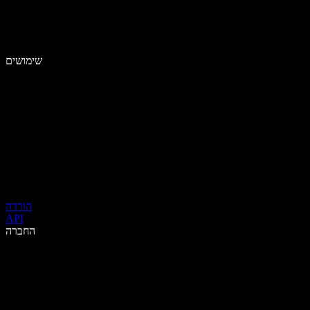
שימושים
הורדה
API
החברה