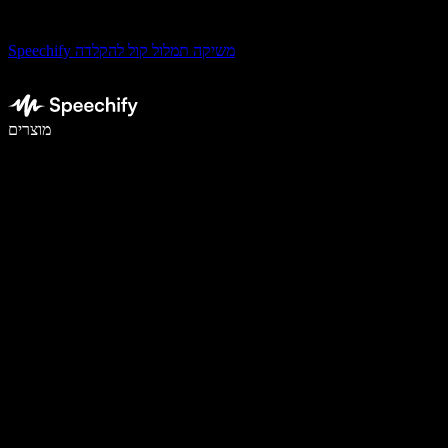
Speechify משיקה תמלול קול להקלדה
לכתוב פי 5 מהר יותר עם הכתבה קולית
מוצרים
למידע נוסף