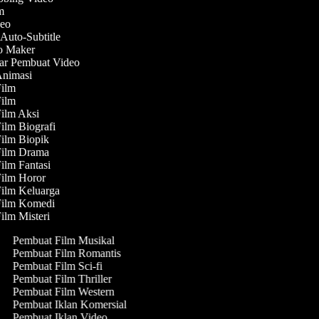
eo
uto-Subtitle
 Maker
r Pembuat Video
nimasi
ilm
ilm
lm Aksi
lm Biografi
lm Biopik
ilm Drama
lm Fantasi
lm Horor
lm Keluarga
ilm Komedi
lm Misteri
Pembuat Film Musikal
Pembuat Film Romantis
Pembuat Film Sci-fi
Pembuat Film Thriller
Pembuat Film Western
Pembuat Iklan Komersial
Pembuat Iklan Video