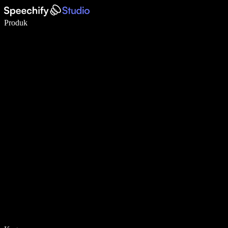
Menulis 5× lebih cepat dengan dikte suara
Produk
Pelajari lebih lanjut