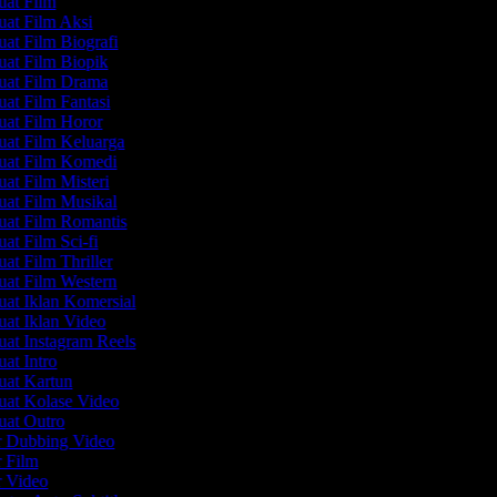
at Film
at Film Aksi
t Film Biografi
at Film Biopik
at Film Drama
t Film Fantasi
at Film Horor
at Film Keluarga
at Film Komedi
t Film Misteri
at Film Musikal
at Film Romantis
t Film Sci-fi
t Film Thriller
at Film Western
t Iklan Komersial
t Iklan Video
t Instagram Reels
t Intro
at Kartun
at Kolase Video
at Outro
r Dubbing Video
 Film
 Video