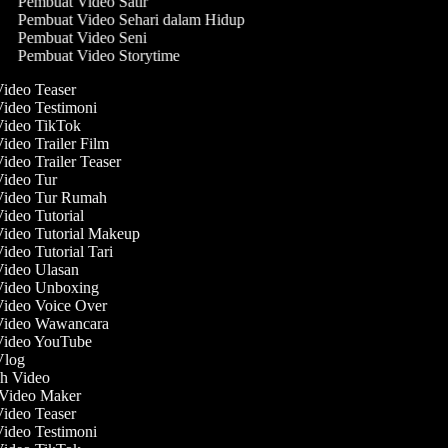
Pembuat Video Satir
Pembuat Video Sehari dalam Hidup
Pembuat Video Seni
Pembuat Video Storytime
deo Teaser
deo Testimoni
ideo TikTok
deo Trailer Film
deo Trailer Teaser
deo Tur
ideo Tur Rumah
deo Tutorial
deo Tutorial Makeup
deo Tutorial Tari
ideo Ulasan
ideo Unboxing
deo Voice Over
ideo Wawancara
ideo YouTube
log
h Video
ideo Maker
deo Teaser
deo Testimoni