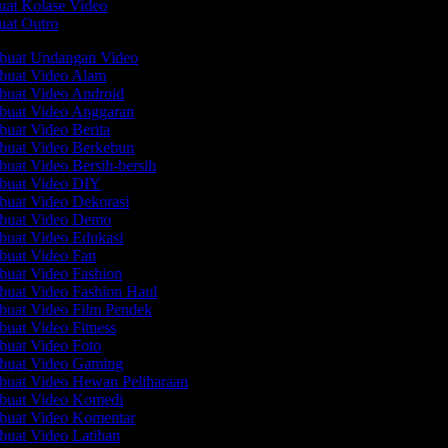
at Kolase Video
at Outro
mbuat Undangan Video
mbuat Video Alam
mbuat Video Android
mbuat Video Anggaran
buat Video Berita
mbuat Video Berkebun
buat Video Bersih-bersih
mbuat Video DIY
mbuat Video Dekorasi
mbuat Video Demo
mbuat Video Edukasi
mbuat Video Fan
mbuat Video Fashion
mbuat Video Fashion Haul
mbuat Video Film Pendek
buat Video Fitness
mbuat Video Foto
mbuat Video Gaming
mbuat Video Hewan Peliharaan
mbuat Video Komedi
mbuat Video Komentar
mbuat Video Latihan