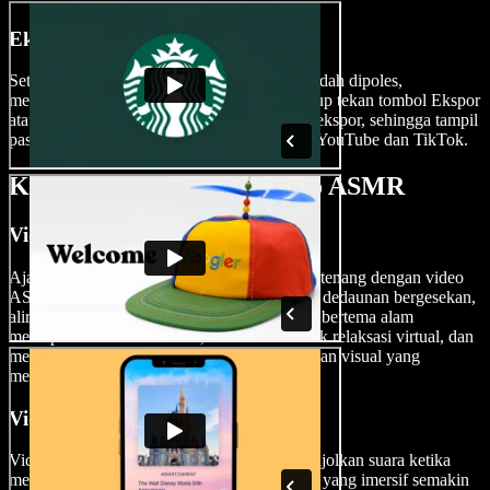
Ekspor Video ASMR Anda
Setelah Anda memiliki video ASMR yang sudah dipoles,
mengekspor karya Anda sangat mudah. Cukup tekan tombol Ekspor
atau ubah ukuran video Anda sebelum mengekspor, sehingga tampil
pas di berbagai platform media sosial seperti YouTube dan TikTok.
Kapan Menggunakan Video ASMR
Video Alam
Ajak audiens Anda menyelami lanskap yang tenang dengan video
ASMR bertema alam. Entah itu suara lembut dedaunan bergesekan,
aliran air, atau kicauan burung, video ASMR bertema alam
menciptakan suasana damai, memberikan efek relaksasi virtual, dan
memicu sensasi kesemutan yang selaras dengan visual yang
menenangkan.
Video Mukbang
Video ASMR bergaya mukbang yang menonjolkan suara ketika
menyantap makanan dan pengalaman makan yang imersif semakin