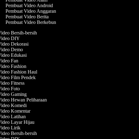
Pembuat Video Android
Pembuat Video Anggaran
Pembuat Video Berita
Pembuat Video Berkebun
deo Bersih-bersih
ideo DIY
deo Dekorasi
ideo Demo
deo Edukasi
ideo Fan
deo Fashion
deo Fashion Haul
ideo Film Pendek
deo Fitness
deo Foto
ideo Gaming
deo Hewan Peliharaan
ideo Komedi
ideo Komentar
deo Latihan
deo Layar Hijau
deo Lirik
deo Bersih-bersih
ideo DIY