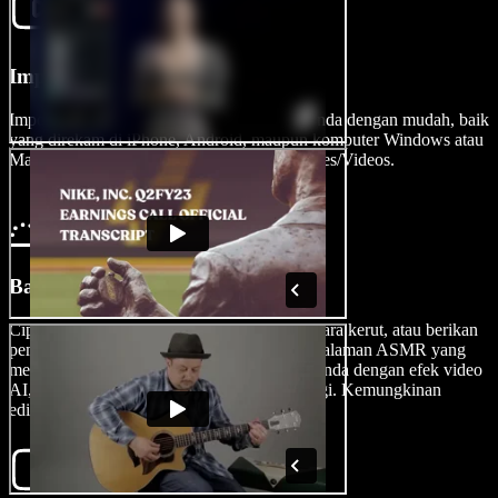
Impor Video Anda
Impor klip video, efek suara, atau gambar Anda dengan mudah, baik
yang direkam di iPhone, Android, maupun komputer Windows atau
Mac, ke editor video dengan mengetuk Images/Videos.
Bangun Video ASMR Anda
Ciptakan skenario role-playing, tampilkan suara kerut, atau berikan
pemicu perhatian personal, lalu bangun pengalaman ASMR yang
memikat audiens Anda. Kustomisasi video Anda dengan efek video
AI, transisi, voice over, dan masih banyak lagi. Kemungkinan
editing tak terbatas.