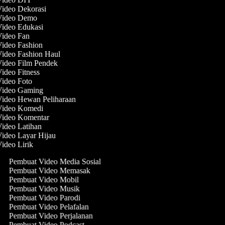
deo Dekorasi
ideo Demo
deo Edukasi
ideo Fan
deo Fashion
deo Fashion Haul
ideo Film Pendek
deo Fitness
deo Foto
ideo Gaming
deo Hewan Peliharaan
ideo Komedi
ideo Komentar
deo Latihan
deo Layar Hijau
deo Lirik
Pembuat Video Media Sosial
Pembuat Video Memasak
Pembuat Video Mobil
Pembuat Video Musik
Pembuat Video Parodi
Pembuat Video Pelafalan
Pembuat Video Perjalanan
Pembuat Video Podcast