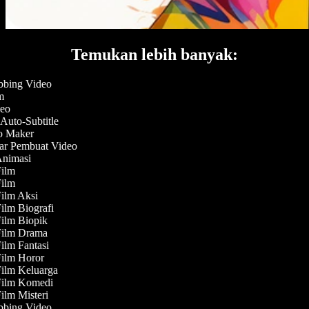
Temukan lebih banyak:
bing Video
eo
uto-Subtitle
 Maker
r Pembuat Video
nimasi
ilm
ilm
lm Aksi
lm Biografi
lm Biopik
ilm Drama
lm Fantasi
lm Horor
lm Keluarga
ilm Komedi
lm Misteri
bing Video