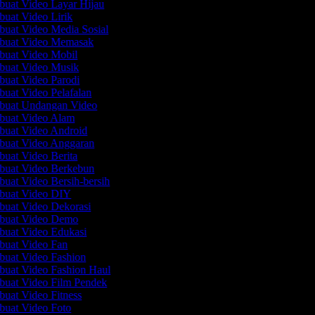
mbuat Video Layar Hijau
buat Video Lirik
mbuat Video Media Sosial
mbuat Video Memasak
mbuat Video Mobil
mbuat Video Musik
mbuat Video Parodi
buat Video Pelafalan
mbuat Undangan Video
mbuat Video Alam
mbuat Video Android
mbuat Video Anggaran
buat Video Berita
mbuat Video Berkebun
buat Video Bersih-bersih
mbuat Video DIY
mbuat Video Dekorasi
mbuat Video Demo
mbuat Video Edukasi
mbuat Video Fan
mbuat Video Fashion
mbuat Video Fashion Haul
mbuat Video Film Pendek
buat Video Fitness
mbuat Video Foto