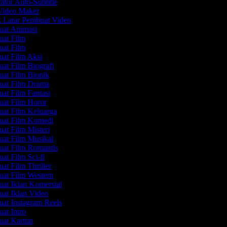
tor Auto-Subtitle
ideo Maker
 Latar Pembuat Video
at Animasi
at Film
at Film
at Film Aksi
t Film Biografi
at Film Biopik
at Film Drama
t Film Fantasi
at Film Horor
at Film Keluarga
at Film Komedi
t Film Misteri
at Film Musikal
at Film Romantis
t Film Sci-fi
t Film Thriller
at Film Western
t Iklan Komersial
t Iklan Video
t Instagram Reels
t Intro
at Kartun