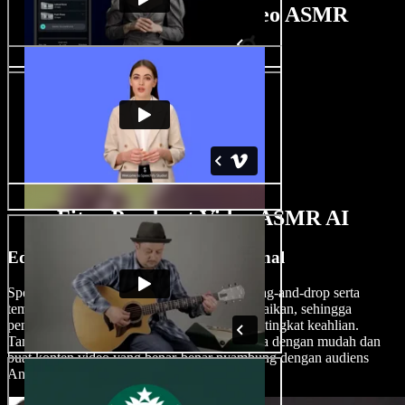
Tutorial Pembuat Video ASMR
Fitur Pembuat Video ASMR AI
Edit Video ASMR Seperti Profesional
Speechify Studio menawarkan antarmuka drag-and-drop serta
template, efek, dan transisi yang dapat disesuaikan, sehingga
pengalaman editing jadi mudah untuk semua tingkat keahlian.
Tambahkan sentuhan kreatif pada video Anda dengan mudah dan
buat konten video yang benar-benar nyambung dengan audiens
Anda.