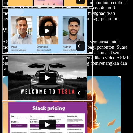
populer. Baik Anda sedang menikmati makanan maupun membuat
konten ASMR bertema kuliner, video seperti ini cocok untuk
memicu sensasi ASMR dari suara makan dan menghadirkan
pengalaman yang unik sekaligus menenangkan bagi penonton.
Video Seni dan Kerajinan
ASMR dan dunia seni serta kerajinan berpadu sempurna untuk
memberikan pengalaman sensorik yang kaya bagi penonton. Suara
lembut kuas di atas kanvas, kerut kertas, atau penataan alat seni
yang rapi bisa memicu sensasi kesemutan, menjadikan video ASMR
bertema seni dan kerajinan sebagai genre yang menyenangkan dan
sangat imersif.