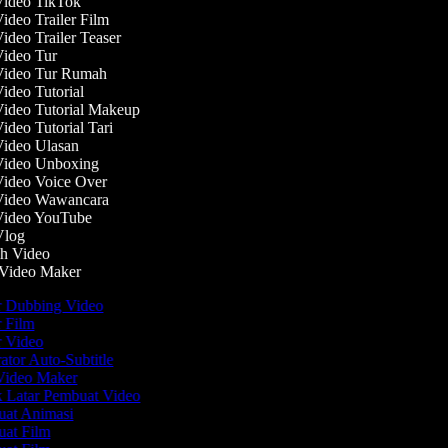
ideo TikTok
deo Trailer Film
deo Trailer Teaser
deo Tur
ideo Tur Rumah
deo Tutorial
deo Tutorial Makeup
deo Tutorial Tari
ideo Ulasan
ideo Unboxing
deo Voice Over
ideo Wawancara
ideo YouTube
log
h Video
ideo Maker
r Dubbing Video
 Film
 Video
tor Auto-Subtitle
ideo Maker
 Latar Pembuat Video
at Animasi
at Film