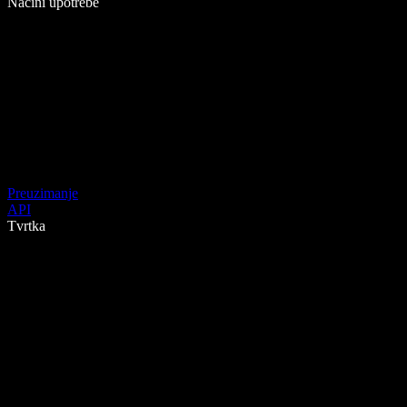
Načini upotrebe
Preuzimanje
API
Tvrtka