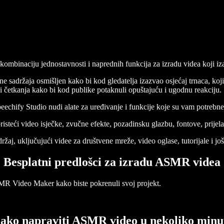
ombinaciju jednostavnosti i naprednih funkcija za izradu videa koji iza
adržaja osmišljen kako bi kod gledatelja izazvao osjećaj trnaca, koji č
i četkanja kako bi kod publike potaknuli opuštajuću i ugodnu reakciju.
peechify Studio nudi alate za uređivanje i funkcije koje su vam potrebn
isteći video isječke, zvučne efekte, pozadinsku glazbu, fontove, prijel
ržaj, uključujući videe za društvene mreže, video oglase, tutorijale i j
Besplatni predlošci za izradu ASMR videa
ASMR Video Maker kako biste pokrenuli svoj projekt.
ako napraviti ASMR video u nekoliko minu