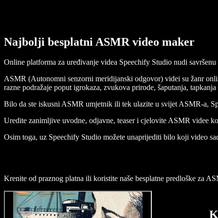
Najbolji besplatni ASMR video maker
Online platforma za uređivanje videa Speechify Studio nudi savršenu k
ASMR (Autonomni senzorni meridijanski odgovor) videi su žanr online s
razne podražaje poput igrokaza, zvukova prirode, šaputanja, tapkanja 
Bilo da ste iskusni ASMR umjetnik ili tek ulazite u svijet ASMR-a, S
Uredite zanimljive uvodne, odjavne, teaser i cjelovite ASMR videe kor
Osim toga, uz Speechify Studio možete unaprijediti bilo koji video sad
Krenite od praznog platna ili koristite naše besplatne predloške za 
K