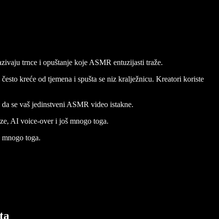
zivaju trnce i opuštanje koje ASMR entuzijasti traže.
esto kreće od tjemena i spušta se niz kralježnicu. Kreatori koriste
e da se vaš jedinstveni ASMR video istakne.
aze, AI voice-over i još mnogo toga.
oš mnogo toga.
ta