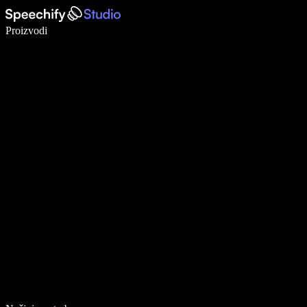
Pišite 5× brže uz glasovno diktiranje
Proizvodi
Saznajte više