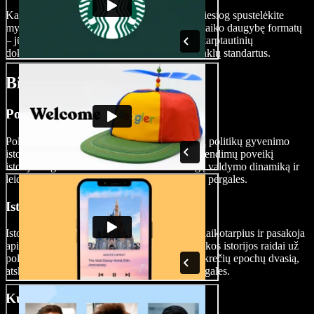
Kai jūsų biografinis šedevras bus paruoštas, tiesiog spustelėkite
mygtuką „Eksportuoti“. Speechify Studio palaiko daugybę formatų
– jūsų galutinis darbas atitiks kino festivalių, tarptautinių
dokumentinių filmų asociacijų ir socialinių tinklų standartus.
Biografinių filmų rūšys
Politiniai biografiniai filmai
Politiniai biografiniai filmai pasakoja įtakingų politikų gyvenimo
istorijas, nagrinėja jų iškilimą, lyderystę ir sprendimų poveikį
istorijos eigai. Šie filmai atskleidžia sudėtingą valdymo dinamiką ir
leidžia pažvelgti į asmenines kovas bei viešas pergales.
Istoriniai biografiniai filmai
Istoriniai biografiniai filmai apima skirtingus laikotarpius ir pasakoja
apie asmenybes, kurios turėjo reikšmingos įtakos istorijos raidai už
politikos ribų. Šie filmai dažnai perteikia konkrečių epochų dvasią,
atskleidžia istorinių asmenybių iššūkius ir pergales.
Kultūriniai biografiniai filmai