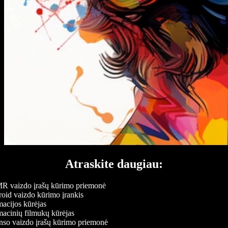
Atraskite daugiau:
 vaizdo įrašų kūrimo priemonė
id vaizdo kūrimo įrankis
cijos kūrėjas
cinių filmukų kūrėjas
o vaizdo įrašų kūrimo priemonė