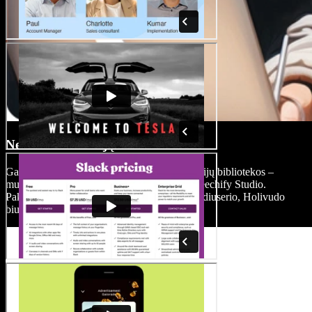
Nemokama medijų biblioteka
Gaukite prieigą prie plačios nemokamos medijų bibliotekos –
muzikos, vaizdo įrašų, garso efektų – per Speechify Studio.
Pakelkite savo filmo vertę be vykdomojo prodiuserio, Holivudo
biudžeto ar autorių teisių apribojimų.