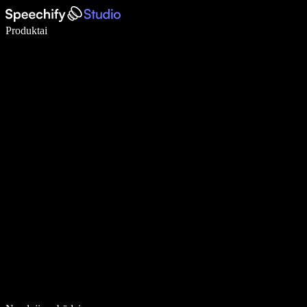
Rašykite 5× greičiau naudodami diktavimą balsu
Produktai
Sužinokite daugiau