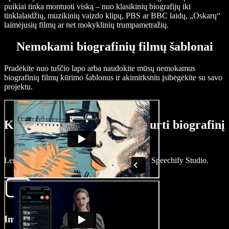
puikiai tinka montuoti viską – nuo klasikinių biografijų iki
tinklalaidžių, muzikinių vaizdo klipų, PBS ar BBC laidų, „Oskarų“
laimėjusių filmų ar net mokyklinių trumpametražių.
Nemokami biografinių filmų šablonai
Pradėkite nuo tuščio lapo arba naudokite mūsų nemokamus
biografinių filmų kūrimo šablonus ir akimirksniu įsibėgėkite su savo
projektu.
Kaip per kelias minutes sukurti biografinį
filmą
Lengvai kurkite įtraukiančius pasakojimus su Speechify Studio.
Importuokite savo filmą