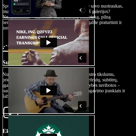
Spustelėkite „Images/Videos“, kad įkeltumėte savo nuotraukas,
muziką ar vaizdo įrašus. Reikia vaizdo įrašų iš galerijos?
Nesijaudinkite – naršykite mūsų išteklių biblioteką, pilną
nemokamo, paruošto naudoti turinio, kuriuo galite praturtinti ir
asmeninius, ir komercinius projektus.
Sukurkite savo filmą
Nušlifuokite savo filmą su dokumentikos meistro tikslumu,
pridėdami DI vaizdo efektų, perėjimų, garso efektų, subtitrų,
įgarsinimų ir dar daugiau. Redagavimo galimybės neribotos –
naudokitės lengvai perprantamais vaizdo redagavimo įrankiais ir
šablonais.
Eksportuokite savo filmą