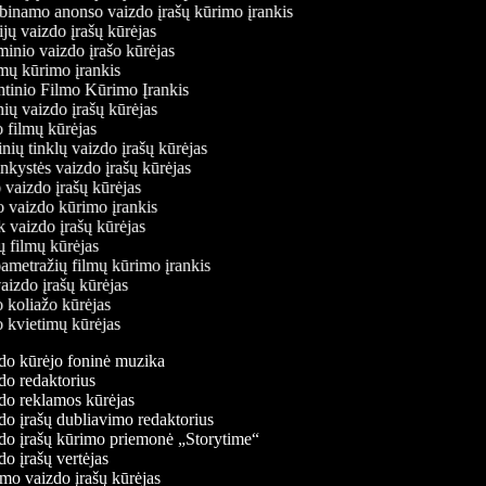
kabinamo anonso vaizdo įrašų kūrimo įrankis
cijų vaizdo įrašų kūrėjas
aminio vaizdo įrašo kūrėjas
amų kūrimo įrankis
ntinio Filmo Kūrimo Įrankis
inių vaizdo įrašų kūrėjas
bo filmų kūrėjas
linių tinklų vaizdo įrašų kūrėjas
ninkystės vaizdo įrašų kūrėjas
o vaizdo įrašų kūrėjas
mo vaizdo kūrimo įrankis
ok vaizdo įrašų kūrėjas
rių filmų kūrėjas
pametražių filmų kūrimo įrankis
 vaizdo įrašų kūrėjas
do koliažo kūrėjas
do kvietimų kūrėjas
o kūrėjo foninė muzika
o redaktorius
o reklamos kūrėjas
o įrašų dubliavimo redaktorius
o įrašų kūrimo priemonė „Storytime“
o įrašų vertėjas
o vaizdo įrašų kūrėjas