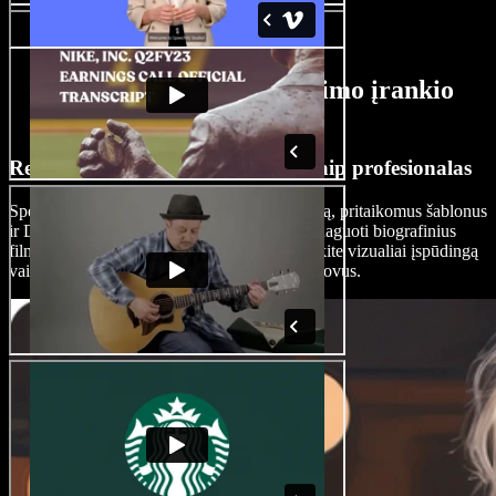
DI biografinių filmų kūrimo įrankio
funkcijos
Redaguokite biografinius filmus kaip profesionalas
Speechify Studio siūlo „drag-and-drop“ sąsają, pritaikomus šablonus
ir DI efektus, todėl net pradedantieji galės redaguoti biografinius
filmus kaip „Oskarą“ laimėję režisieriai. Kurkite vizualiai įspūdingą
vaizdo turinį, kuris natūraliai įtrauks jūsų žiūrovus.