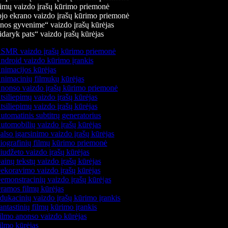
mų vaizdo įrašų kūrimo priemonė
jo ekrano vaizdo įrašų kūrimo priemonė
os gyvenime“ vaizdo įrašų kūrėjas
daryk pats“ vaizdo įrašų kūrėjas
MR vaizdo įrašų kūrimo priemonė
droid vaizdo kūrimo įrankis
imacijos kūrėjas
imacinių filmukų kūrėjas
onso vaizdo įrašų kūrimo priemonė
siliepimų vaizdo įrašų kūrėjas
siliepimų vaizdo įrašų kūrėjas
tomatinis subtitrų generatorius
tomobilių vaizdo įrašų kūrėjas
lso įgarsinimo vaizdo įrašų kūrėjas
ografinių filmų kūrimo priemonė
udžeto vaizdo įrašų kūrėjas
inų tekstų vaizdo įrašų kūrėjas
koravimo vaizdo įrašų kūrėjas
monstracinių vaizdo įrašų kūrėjas
amos filmų kūrėjas
ukacinių vaizdo įrašų kūrimo įrankis
ntastinių filmų kūrimo įrankis
lmo anonso vaizdo kūrėjas
lmo kūrėjas