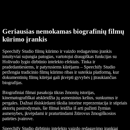
Geriausias nemokamas biografinių filmų
kūrimo įrankis
Speechify Studio filmų kūrimo ir vaizdo redagavimo įrankis
intuityviai sujungia patogias, vartotojui draugiškas funkcijas su
Holivudo lygio dirbtinio intelekto efektais. Tinka ir
pradedantiesiems, ir patyrusiems kūrėjams – Speechify Studio
peržengia tradicinio filmų kūrimo ribas ir suteikia platformą, kur
dokumentinių filmų kūrėjai gali įkvėpti gyvybės į įtraukiančias
biografijas.
Biografiniai filmai pasakoja tikras žmonių istorijas,
kinematografiškai atskleidžia jų asmeninius kelius, sunkumus ir
pergales. Dažnai išsiskirdami tikslia istorine reprezentacija ir stipriais
aktorių pasirodymais, šie filmai leidžia iš arti pažinti žymias
asmenybes, įkvėpdami ir praturtindami žiūrovus žmogiškosios
patirties įvairove.
Speechify Studio dirbtinio intelekto vaizdo redagavimo įrankiai