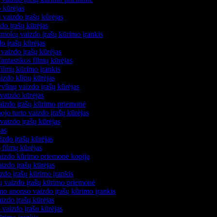
o kūrėjas
 vaizdo įrašų kūrėjas
zdo įrašų kūrėjas
amokų vaizdo įrašų kūrimo įrankis
do įrašų kūrėjas
vaizdo įrašų kūrėjas
fantastikos filmų kūrėjas
filmų kūrimo įrankis
aizdo klipų kūrėjas
yvūnų vaizdo įrašų kūrėjas
 vaizdo kūrėjas
vaizdo įrašų kūrimo priemonė
ojo turto vaizdo įrašų kūrėjas
vaizdo įrašų kūrėjas
ėjas
aizdo įrašų kūrėjas
ų filmų kūrėjas
vaizdo kūrimo priemonė kopija
aizdo įrašų kūrėjas
izdo įrašų kūrimo įrankis
jų vaizdo įrašų kūrimo priemonė
amo anonso vaizdo įrašų kūrimo įrankis
aizdo įrašų kūrėjas
 vaizdo įrašo kūrėjas