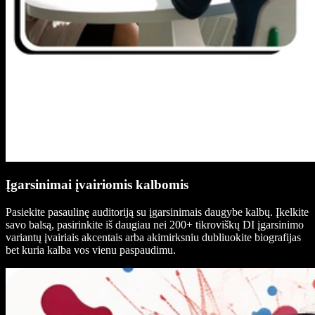
Įgarsinimai įvairiomis kalbomis
Pasiekite pasaulinę auditoriją su įgarsinimais daugybe kalbų. Įkelkite
savo balsą, pasirinkite iš daugiau nei 200+ tikroviškų DI įgarsinimo
variantų įvairiais akcentais arba akimirksniu dubliuokite biografijas
bet kuria kalba vos vienu paspaudimu.