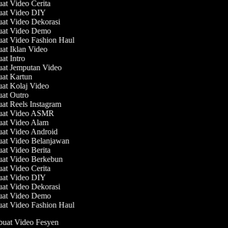
uat Video Cerita
uat Video DIY
uat Video Dekorasi
uat Video Demo
uat Video Fashion Haul
uat Iklan Video
uat Intro
uat Jemputan Video
uat Kartun
uat Kolaj Video
uat Outro
uat Reels Instagram
buat Video ASMR
uat Video Alam
uat Video Android
uat Video Belanjawan
uat Video Berita
uat Video Berkebun
uat Video Cerita
uat Video DIY
uat Video Dekorasi
uat Video Demo
uat Video Fashion Haul
uat Video Fesyen