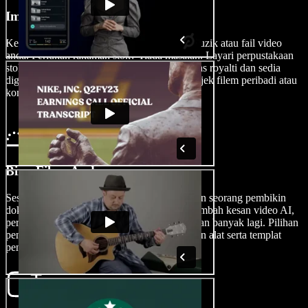
Import Filem Anda
Ketuk Imej/Video untuk mengimport foto, muzik atau fail video
anda. Perlukan rakaman stok? Tiada masalah. Layari perpustakaan
stok kami yang sarat dengan kandungan bebas royalti dan sedia
digunakan untuk anda manfaatkan dalam projek filem peribadi atau
komersial anda.
Bina Filem Anda
Sesuaikan filem baharu anda dengan ketelitian seorang pembikin
dokumentari pemenang Emmy dengan menambah kesan video AI,
peralihan, kesan bunyi, sari kata, alih suara dan banyak lagi. Pilihan
penyuntingan memang melimpah ruah dengan alat serta templat
penyuntingan video yang mesra pemula.