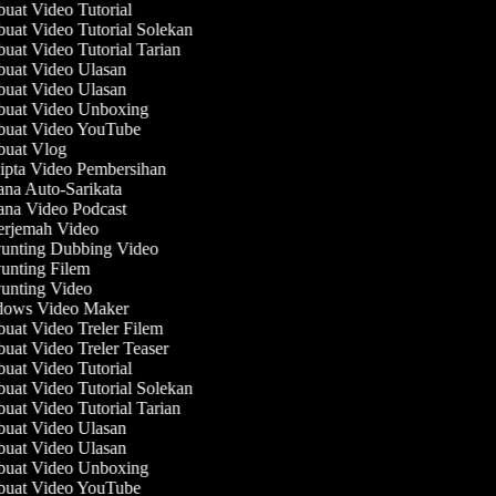
at Video Tutorial
at Video Tutorial Solekan
at Video Tutorial Tarian
uat Video Ulasan
uat Video Ulasan
uat Video Unboxing
uat Video YouTube
uat Vlog
pta Video Pembersihan
na Auto-Sarikata
na Video Podcast
rjemah Video
unting Dubbing Video
nting Filem
nting Video
ows Video Maker
at Video Treler Filem
at Video Treler Teaser
at Video Tutorial
at Video Tutorial Solekan
at Video Tutorial Tarian
uat Video Ulasan
uat Video Ulasan
uat Video Unboxing
uat Video YouTube