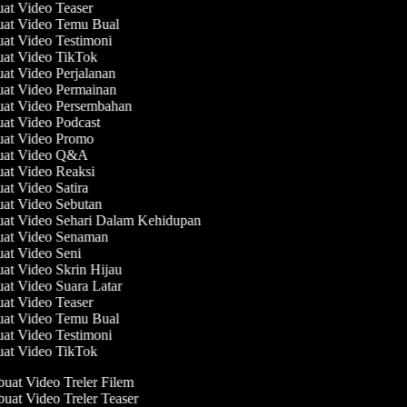
uat Video Teaser
uat Video Temu Bual
uat Video Testimoni
uat Video TikTok
uat Video Perjalanan
uat Video Permainan
uat Video Persembahan
uat Video Podcast
uat Video Promo
buat Video Q&A
uat Video Reaksi
uat Video Satira
uat Video Sebutan
uat Video Sehari Dalam Kehidupan
uat Video Senaman
uat Video Seni
uat Video Skrin Hijau
uat Video Suara Latar
uat Video Teaser
uat Video Temu Bual
uat Video Testimoni
uat Video TikTok
at Video Treler Filem
at Video Treler Teaser