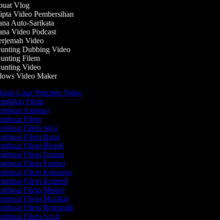
uat Vlog
pta Video Pembersihan
na Auto-Sarikata
na Video Podcast
rjemah Video
unting Dubbing Video
nting Filem
nting Video
ows Video Maker
zik Latar Pencipta Video
mbikin Filem
mbuat Animasi
mbuat Filem
mbuat Filem Aksi
mbuat Filem Barat
mbuat Filem Biopik
embuat Filem Drama
mbuat Filem Fantasi
mbuat Filem Keluarga
embuat Filem Komedi
mbuat Filem Misteri
mbuat Filem Muzikal
mbuat Filem Romantik
mbuat Filem Sci-fi