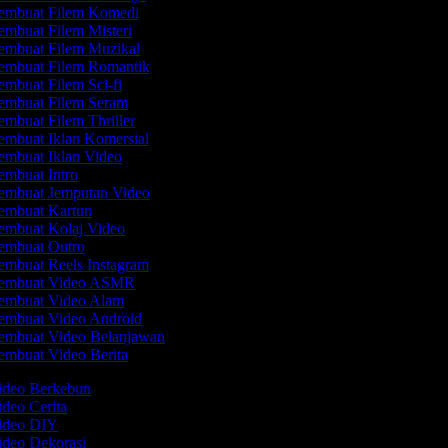
embuat Filem Komedi
mbuat Filem Misteri
mbuat Filem Muzikal
mbuat Filem Romantik
mbuat Filem Sci-fi
mbuat Filem Seram
mbuat Filem Thriller
mbuat Iklan Komersial
mbuat Iklan Video
mbuat Intro
mbuat Jemputan Video
mbuat Kartun
mbuat Kolaj Video
mbuat Outro
mbuat Reels Instagram
embuat Video ASMR
embuat Video Alam
mbuat Video Android
mbuat Video Belanjawan
mbuat Video Berita
Video Berkebun
ideo Cerita
Video DIY
ideo Dekorasi