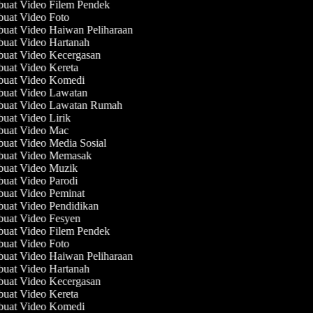
uat Video Filem Pendek
uat Video Foto
at Video Haiwan Peliharaan
uat Video Hartanah
uat Video Kecergasan
at Video Kereta
uat Video Komedi
uat Video Lawatan
uat Video Lawatan Rumah
at Video Lirik
uat Video Mac
at Video Media Sosial
uat Video Memasak
uat Video Muzik
at Video Parodi
uat Video Peminat
at Video Pendidikan
uat Video Fesyen
uat Video Filem Pendek
uat Video Foto
at Video Haiwan Peliharaan
uat Video Hartanah
uat Video Kecergasan
at Video Kereta
uat Video Komedi