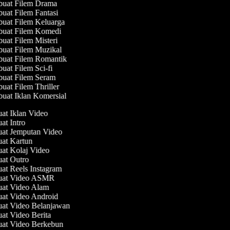
uat Filem Drama
at Filem Fantasi
at Filem Keluarga
uat Filem Komedi
at Filem Misteri
uat Filem Muzikal
uat Filem Romantik
at Filem Sci-fi
uat Filem Seram
at Filem Thriller
at Iklan Komersial
uat Iklan Video
uat Intro
uat Jemputan Video
uat Kartun
uat Kolaj Video
uat Outro
uat Reels Instagram
buat Video ASMR
uat Video Alam
uat Video Android
uat Video Belanjawan
uat Video Berita
uat Video Berkebun