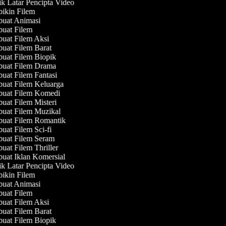
 Latar Pencipta Video
kin Filem
uat Animasi
uat Filem
at Filem Aksi
at Filem Barat
at Filem Biopik
uat Filem Drama
at Filem Fantasi
at Filem Keluarga
uat Filem Komedi
at Filem Misteri
uat Filem Muzikal
uat Filem Romantik
at Filem Sci-fi
uat Filem Seram
at Filem Thriller
at Iklan Komersial
 Latar Pencipta Video
kin Filem
uat Animasi
uat Filem
at Filem Aksi
at Filem Barat
at Filem Biopik