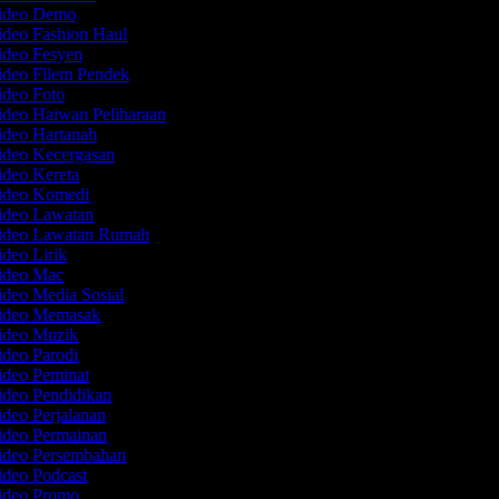
Video Demo
ideo Fashion Haul
Video Fesyen
ideo Filem Pendek
ideo Foto
ideo Haiwan Peliharaan
ideo Hartanah
Video Kecergasan
ideo Kereta
Video Komedi
Video Lawatan
Video Lawatan Rumah
ideo Lirik
Video Mac
ideo Media Sosial
Video Memasak
Video Muzik
ideo Parodi
ideo Peminat
ideo Pendidikan
ideo Perjalanan
Video Permainan
Video Persembahan
ideo Podcast
Video Promo