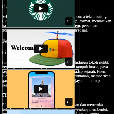
Eksport Filem Anda
Sebaik sahaja karya agung biografi anda siap, cuma tekan butang
Eksport. Speechify Studio menyokong pelbagai format, memastikan
hasil akhir anda menepati piawaian festival filem, persatuan
dokumentari antarabangsa atau platform media sosial.
Jenis Filem Biografi
Filem Biografi Politik
Filem biografi politik mendokumentasikan kehidupan tokoh politik
berpengaruh, meneroka perjalanan mereka ke tampuk kuasa, gaya
kepimpinan dan kesan keputusan mereka terhadap sejarah. Filem-
filem ini menyelami dinamika kompleks pemerintahan, memberikan
gambaran tentang perjuangan peribadi dan kejayaan umum para
pemimpin politik.
Filem Biografi Sejarah
Filem biografi sejarah merentasi pelbagai zaman dan meneroka
kehidupan individu yang memainkan peranan penting membentuk
perjalanan sejarah di luar arena politik. Filem-filem ini sering