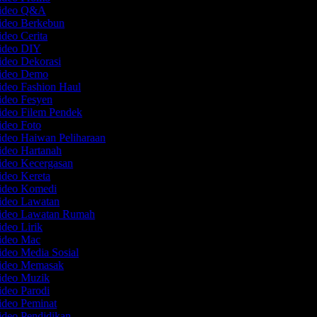
Video Q&A
Video Berkebun
ideo Cerita
Video DIY
ideo Dekorasi
Video Demo
ideo Fashion Haul
Video Fesyen
ideo Filem Pendek
ideo Foto
ideo Haiwan Peliharaan
ideo Hartanah
Video Kecergasan
ideo Kereta
Video Komedi
Video Lawatan
Video Lawatan Rumah
ideo Lirik
Video Mac
ideo Media Sosial
Video Memasak
Video Muzik
ideo Parodi
ideo Peminat
ideo Pendidikan