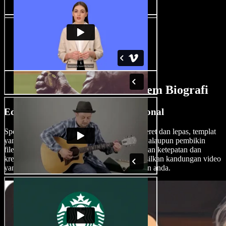
Ciri-Ciri AI Pembuat Filem Biografi
Edit Filem Biografi Seperti Profesional
Speechify Studio menawarkan antaramuka seret dan lepas, templat
yang boleh diubah suai serta kesan AI, jadi walaupun pembikin
filem baharu boleh menyunting biografi dengan ketepatan dan
kreativiti bak pengarah pemenang Oscar. Hasilkan kandungan video
yang memukau dan mudah dihadam penonton anda.