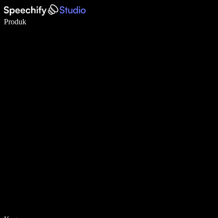
Tulis 5× lebih pantas dengan menaip menggunakan suara
Produk
Ketahui Lebih Lanjut