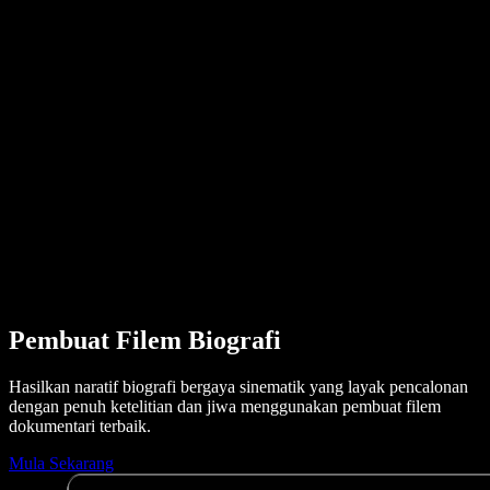
Kisah Pengguna
Baca Google Docs dengan Kuat
Kajian Kes B2B
Penukar Suara AI
Ulasan
Aplikasi yang Membacakan Teks
Media
Bacakan untuk Saya
Pembaca Teks kepada Pertuturan
Enterprise
Hubungi Jualan
Speechify untuk Enterprise & EDU
Speechify untuk Kebolehcapaian di Tempat Kerja
Speechify untuk DSA
Ejen Suara SIMBA
Speechify untuk Pembangun
Pembuat Filem Biografi
Hasilkan naratif biografi bergaya sinematik yang layak pencalonan
dengan penuh ketelitian dan jiwa menggunakan pembuat filem
dokumentari terbaik.
Mula Sekarang