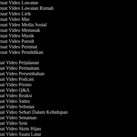
uat Video Lawatan
uat Video Lawatan Rumah
at Video Lirik
uat Video Mac
at Video Media Sosial
uat Video Memasak
uat Video Muzik
at Video Parodi
uat Video Peminat
at Video Pendidikan
uat Video Perjalanan
uat Video Permainan
uat Video Persembahan
uat Video Podcast
uat Video Promo
buat Video Q&A
uat Video Reaksi
uat Video Satira
uat Video Sebutan
uat Video Sehari Dalam Kehidupan
uat Video Senaman
uat Video Seni
uat Video Skrin Hijau
uat Video Suara Latar