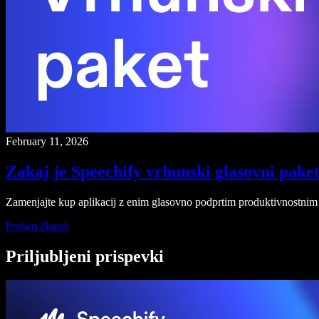
February 11, 2026
Zakaj je Speechify vrhunski glasovni pake
Zamenjajte kup aplikacij z enim glasovno podprtim produktivnostnim 
Preberi članek
Priljubljeni prispevki