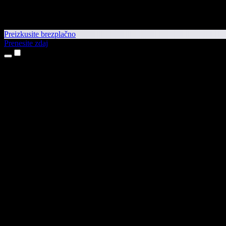
Preizkusite brezplačno
Prenesite zdaj
Izdelki
Pretvorba besedila v govor
Aplikaciji za iPhone in iPad
Aplikacija za Android
Razširitev za Chrome
Razširitev za Edge
Spletna aplikacija
Aplikacija za Mac
Aplikacija za Windows