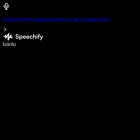
Speechify uvaja prepoznavanje govora in narekovanje
Pišite 5× hitreje z narekovanjem
Izdelki
Več o tem