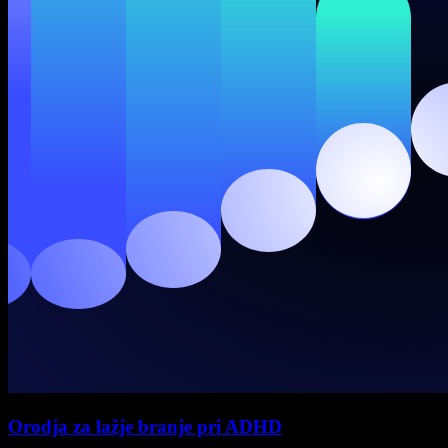
Orodja za lažje branje pri ADHD