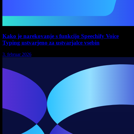
Kako je narekovanje s funkcijo Speechify Voice
Typing ustvarjeno za ustvarjalce vsebin
3. februar 2026