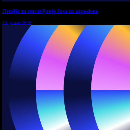
Orodja za upravljanje časa za zaposlene
15. januar 2026