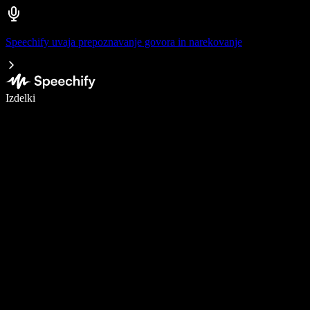
Speechify uvaja prepoznavanje govora in narekovanje
Pišite 5× hitreje z narekovanjem
Izdelki
Več o tem