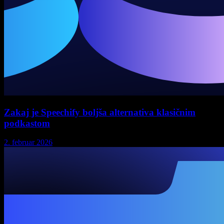
Zakaj je Speechify boljša alternativa klasičnim
podkastom
2. februar 2026