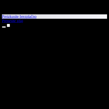
Preizkusite brezplačno
Prenesite zdaj
Izdelki
Pretvorba besedila v govor
Aplikaciji za iPhone in iPad
Aplikacija za Android
Razširitev za Chrome
Razširitev za Edge
Spletna aplikacija
Aplikacija za Mac
Aplikacija za Windows