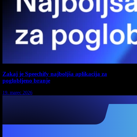
Zakaj je Speechify najboljša aplikacija za
poglobljeno branje
19. marec 2026