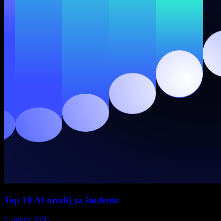
Top 10 AI orodij za študente
2. januar 2026