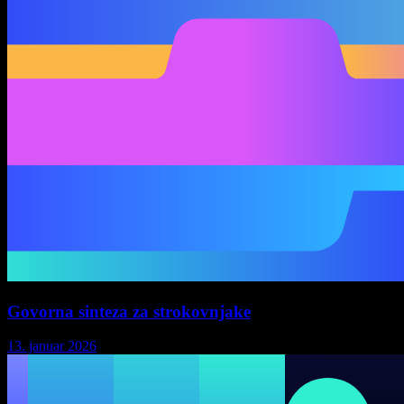
Govorna sinteza za strokovnjake
13. januar 2026