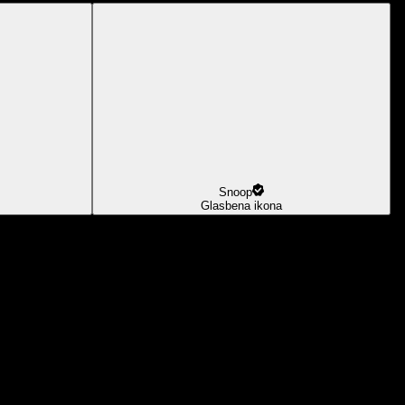
Snoop
Glasbena ikona