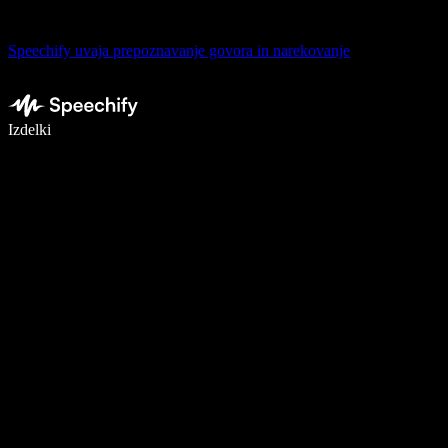
Speechify uvaja prepoznavanje govora in narekovanje
Pišite 5× hitreje z narekovanjem
Izdelki
Več o tem