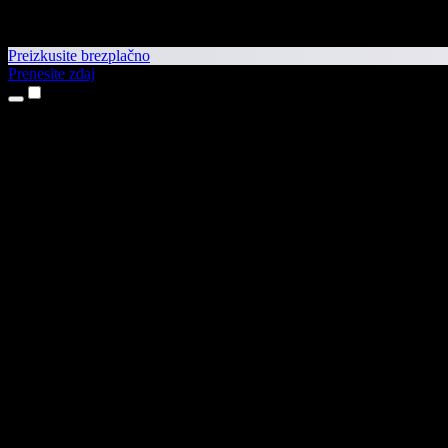
Preizkusite brezplačno
Prenesite zdaj
Izdelki
Pretvorba besedila v govor
Aplikaciji za iPhone in iPad
Aplikacija za Android
Razširitev za Chrome
Razširitev za Edge
Spletna aplikacija
Aplikacija za Mac
Aplikacija za Windows