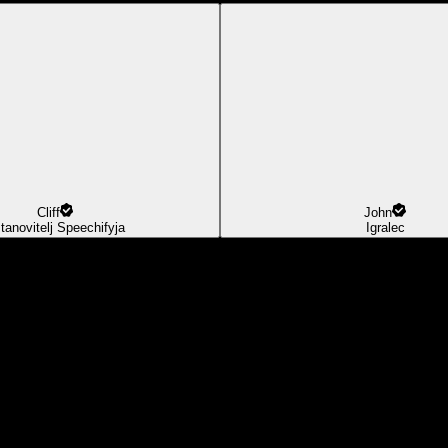
Cliff
John
tanovitelj Speechifyja
Igralec