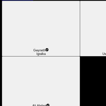
Gwyneth
Igralka
Us
Ali Abdaal