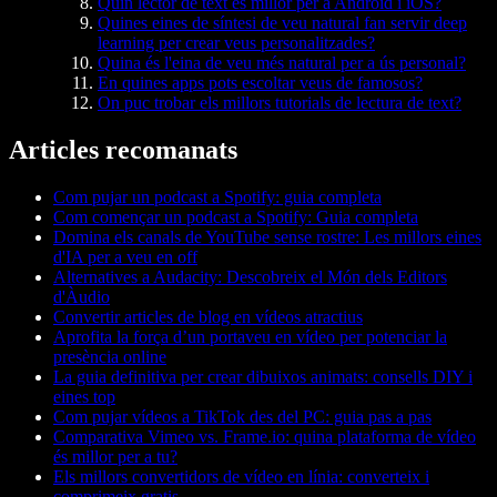
Quin lector de text és millor per a Android i iOS?
Quines eines de síntesi de veu natural fan servir deep
learning per crear veus personalitzades?
Quina és l'eina de veu més natural per a ús personal?
En quines apps pots escoltar veus de famosos?
On puc trobar els millors tutorials de lectura de text?
Articles recomanats
Com pujar un podcast a Spotify: guia completa
Com començar un podcast a Spotify: Guia completa
Domina els canals de YouTube sense rostre: Les millors eines
d'IA per a veu en off
Alternatives a Audacity: Descobreix el Món dels Editors
d'Àudio
Convertir articles de blog en vídeos atractius
Aprofita la força d’un portaveu en vídeo per potenciar la
presència online
La guia definitiva per crear dibuixos animats: consells DIY i
eines top
Com pujar vídeos a TikTok des del PC: guia pas a pas
Comparativa Vimeo vs. Frame.io: quina plataforma de vídeo
és millor per a tu?
Els millors convertidors de vídeo en línia: converteix i
comprimeix gratis