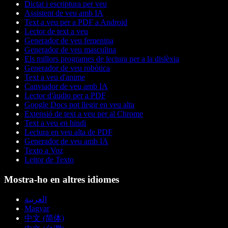
Dictat i escriptura per veu
Assistent de veu amb IA
Text a veu per a PDF a Android
Lector de text a veu
Generador de veu femenina
Generador de veu masculina
Els millors programes de lectura per a la dislèxia
Generador de veu robòtica
Text a veu d'anime
Canviador de veu amb IA
Lector d'àudio per a PDF
Google Docs pot llegir en veu alta
Extensió de text a veu per al Chrome
Text a veu en hindi
Lectura en veu alta de PDF
Generador de veu amb IA
Texto a Voz
Leitor de Texto
Mostra-ho en altres idiomes
العربية
Magyar
中文 (简体)