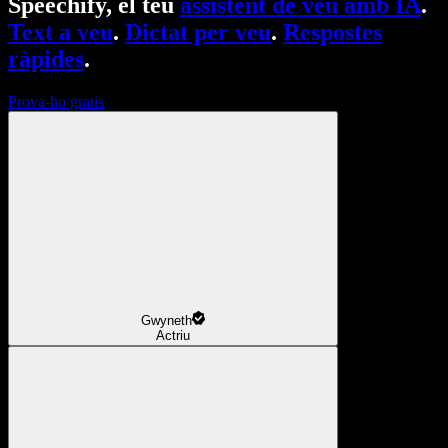
Speechify, el teu
assistent de veu amb IA
.
Text a veu
.
Dictat per veu
.
Respostes
ràpides
.
Prova-ho gratis
Gwyneth
Actriu