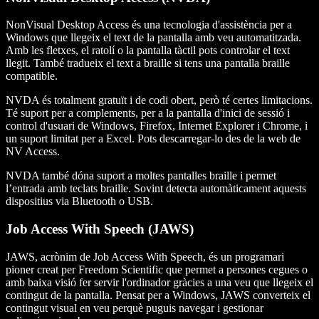
NonVisual Desktop Access és una tecnologia d'assistència per a
Windows que llegeix el text de la pantalla amb veu automatitzada.
Amb les fletxes, el ratolí o la pantalla tàctil pots controlar el text
llegit. També tradueix el text a braille si tens una pantalla braille
compatible.
NVDA és totalment gratuït i de codi obert, però té certes limitacions.
Té suport per a complements, per a la pantalla d'inici de sessió i
control d'usuari de Windows, Firefox, Internet Explorer i Chrome, i
un suport limitat per a Excel. Pots descarregar-lo des de la web de
NV Access.
NVDA també dóna suport a moltes pantalles braille i permet
l’entrada amb teclats braille. Sovint detecta automàticament aquests
dispositius via Bluetooth o USB.
Job Access With Speech (JAWS)
JAWS, acrònim de Job Access With Speech, és un programari
pioner creat per Freedom Scientific que permet a persones cegues o
amb baixa visió fer servir l'ordinador gràcies a una veu que llegeix el
contingut de la pantalla. Pensat per a Windows, JAWS converteix el
contingut visual en veu perquè puguis navegar i gestionar