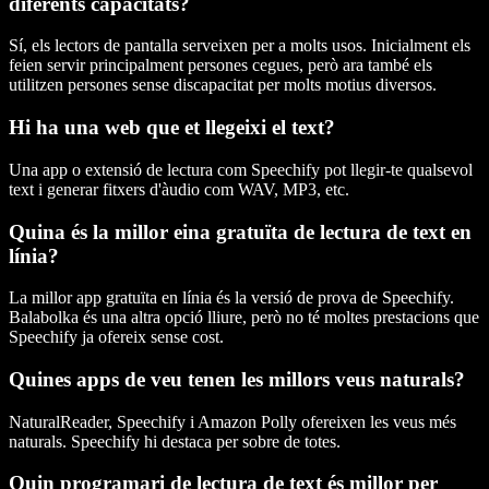
diferents capacitats?
Sí, els lectors de pantalla serveixen per a molts usos. Inicialment els
feien servir principalment persones cegues, però ara també els
utilitzen persones sense discapacitat per molts motius diversos.
Hi ha una web que et llegeixi el text?
Una app o extensió de lectura com Speechify pot llegir-te qualsevol
text i generar fitxers d'àudio com WAV, MP3, etc.
Quina és la millor eina gratuïta de lectura de text en
línia?
La millor app gratuïta en línia és la versió de prova de Speechify.
Balabolka és una altra opció lliure, però no té moltes prestacions que
Speechify ja ofereix sense cost.
Quines apps de veu tenen les millors veus naturals?
NaturalReader, Speechify i Amazon Polly ofereixen les veus més
naturals. Speechify hi destaca per sobre de totes.
Quin programari de lectura de text és millor per