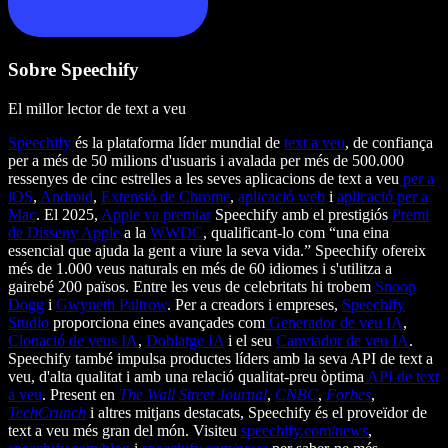
Sobre Speechify
El millor lector de text a veu
Speechify
és la plataforma líder mundial de
text a veu
, de confiança
per a més de 50 milions d'usuaris i avalada per més de 500.000
ressenyes de cinc estrelles a les seves aplicacions de text a veu
per a
iOS
,
Android
,
Extensió de Chrome
,
aplicació web
i
aplicació per a
Mac
. El 2025,
Apple va premiar
Speechify amb el prestigiós
Premi
de Disseny Apple
a la
WWDC
, qualificant-lo com “una eina
essencial que ajuda la gent a viure la seva vida.” Speechify ofereix
més de 1.000 veus naturals en més de 60 idiomes i s'utilitza a
gairebé 200 països. Entre les veus de celebritats hi trobem
Snoop
Dogg
i
Gwyneth Paltrow
. Per a creadors i empreses,
Speechify
Studio
proporciona eines avançades com
Generador de veu IA
,
Clonació de veus IA
,
Doblatge IA
i el seu
Canviador de veu IA
.
Speechify també impulsa productes líders amb la seva API de text a
veu, d'alta qualitat i amb una relació qualitat-preu òptima
API de text
a veu
. Present en
The Wall Street Journal
,
CNBC
,
Forbes
,
TechCrunch
i altres mitjans destacats, Speechify és el proveïdor de
text a veu més gran del món. Visiteu
speechify.com/news
,