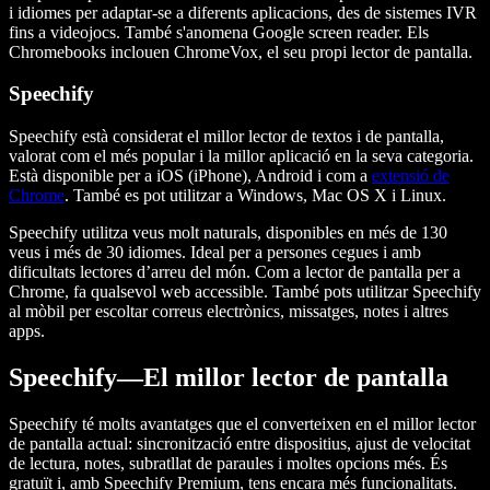
i idiomes per adaptar-se a diferents aplicacions, des de sistemes IVR
fins a videojocs. També s'anomena Google screen reader. Els
Chromebooks inclouen ChromeVox, el seu propi lector de pantalla.
Speechify
Speechify està considerat el millor lector de textos i de pantalla,
valorat com el més popular i la millor aplicació en la seva categoria.
Està disponible per a iOS (iPhone), Android i com a
extensió de
Chrome
. També es pot utilitzar a Windows, Mac OS X i Linux.
Speechify utilitza veus molt naturals, disponibles en més de 130
veus i més de 30 idiomes. Ideal per a persones cegues i amb
dificultats lectores d’arreu del món. Com a lector de pantalla per a
Chrome, fa qualsevol web accessible. També pots utilitzar Speechify
al mòbil per escoltar correus electrònics, missatges, notes i altres
apps.
Speechify—El millor lector de pantalla
Speechify té molts avantatges que el converteixen en el millor lector
de pantalla actual: sincronització entre dispositius, ajust de velocitat
de lectura, notes, subratllat de paraules i moltes opcions més. És
gratuït i, amb Speechify Premium, tens encara més funcionalitats.