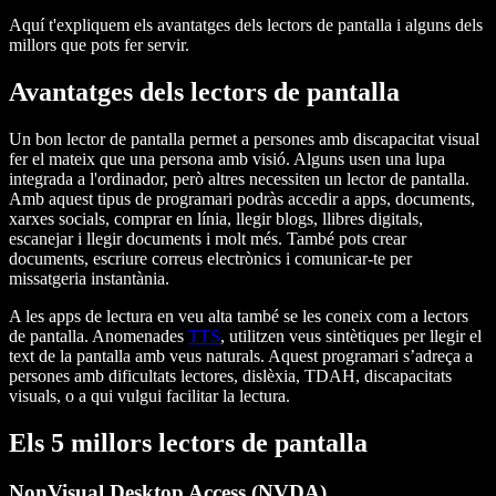
Aquí t'expliquem els avantatges dels lectors de pantalla i alguns dels
millors que pots fer servir.
Avantatges dels lectors de pantalla
Un bon lector de pantalla permet a persones amb discapacitat visual
fer el mateix que una persona amb visió. Alguns usen una lupa
integrada a l'ordinador, però altres necessiten un lector de pantalla.
Amb aquest tipus de programari podràs accedir a apps, documents,
xarxes socials, comprar en línia, llegir blogs, llibres digitals,
escanejar i llegir documents i molt més. També pots crear
documents, escriure correus electrònics i comunicar-te per
missatgeria instantània.
A les apps de lectura en veu alta també se les coneix com a lectors
de pantalla. Anomenades
TTS
, utilitzen veus sintètiques per llegir el
text de la pantalla amb veus naturals. Aquest programari s’adreça a
persones amb dificultats lectores, dislèxia, TDAH, discapacitats
visuals, o a qui vulgui facilitar la lectura.
Els 5 millors lectors de pantalla
NonVisual Desktop Access (NVDA)