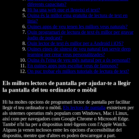
diferents capacitats?
Hi ha una web que et llegeixi el text?
Quina és la millor eina gratuïta de lectura de text en
línia?
Quines apps de veu tenen les millors veus naturals?
Quin programari de lectura de text és millor per gravar
àudio de podcast?
Quin lector de text és millor per a Android i iOS?
Quines eines de síntesi de veu natural fan servir deep
learning per crear veus personalitzades?
Quina és l'eina de veu més natural per a ús personal?
En quines apps pots escoltar veus de famosos?
On puc trobar els millors tutorials de lectura de text?
Els millors lectors de pantalla per ajudar-te a llegir
la pantalla del teu ordinador o mòbil
Hi ha moltes opcions de programari lector de pantalla per facilitar
llegir el teu ordinador o mòbil.
Els lectors de pantalla
existeixen per
als sistemes operatius més populars com Windows, Mac i Linux,
així com per navegadors com Google Chrome o Microsoft Edge.
També n'hi ha per a dispositius intel·ligents com l'Apple Watch.
Alguns ja venen inclosos entre les opcions d'accessibilitat del
dispositiu, mentre que d'altres es poden descarregar a part.