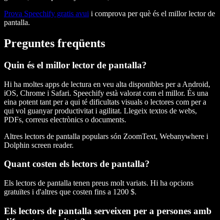
Prova Speechify gratis avui
i comprova per què és el millor lector de
pantalla.
Preguntes freqüents
Quin és el millor lector de pantalla?
Hi ha moltes apps de lectura en veu alta disponibles per a Android,
iOS, Chrome i Safari. Speechify està valorat com el millor. És una
eina potent tant per a qui té dificultats visuals o lectores com per a
qui vol guanyar productivitat i agilitat. Llegeix textos de webs,
PDFs, correus electrònics o documents.
Altres lectors de pantalla populars són ZoomText, Webanywhere i
Dolphin screen reader.
Quant costen els lectors de pantalla?
Els lectors de pantalla tenen preus molt variats. Hi ha opcions
gratuïtes i d'altres que costen fins a 1200 $.
Els lectors de pantalla serveixen per a persones amb