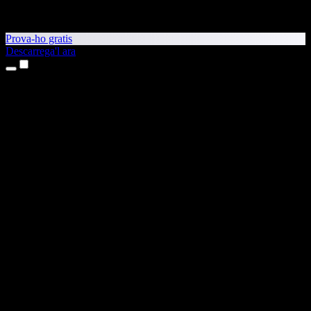
Prova-ho gratis
Descarrega'l ara
Productes
Text a veu
Aplicacions per a iPhone i iPad
Aplicació per a Android
Extensió per al Chrome
Extensió per a l'Edge
Aplicació web
Aplicació per al Mac
Aplicació per al Windows