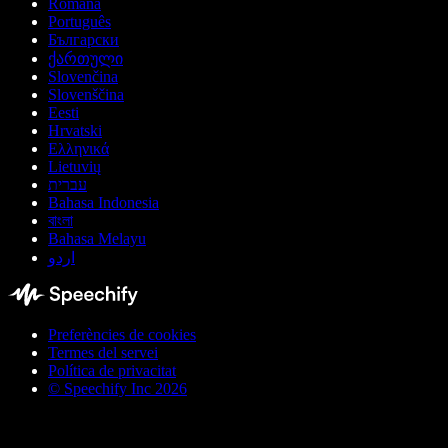
Română
Português
Български
ქართული
Slovenčina
Slovenščina
Eesti
Hrvatski
Ελληνικά
Lietuvių
עברית
Bahasa Indonesia
বাংলা
Bahasa Melayu
اردو
Preferències de cookies
Termes del servei
Política de privacitat
© Speechify Inc 2026