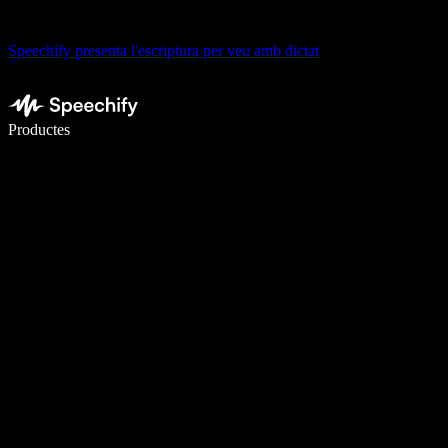
Speechify presenta l'escriptura per veu amb dictat
Escriu 5× més ràpid amb la veu
Productes
Més informació