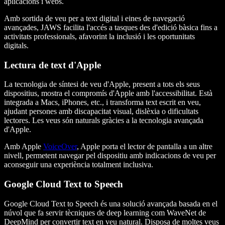
aplicacions i webs.
Amb sortida de veu per a text digital i eines de navegació
avançades, JAWS facilita l'accés a tasques des d'edició bàsica fins a
activitats professionals, afavorint la inclusió i les oportunitats
digitals.
Lectura de text d'Apple
La tecnologia de síntesi de veu d'Apple, present a tots els seus
dispositius, mostra el compromís d'Apple amb l'accessibilitat. Està
integrada a Macs, iPhones, etc., i transforma text escrit en veu,
ajudant persones amb discapacitat visual, dislèxia o dificultats
lectores. Les veus són naturals gràcies a la tecnologia avançada
d'Apple.
Amb Apple
VoiceOver
, Apple porta el lector de pantalla a un altre
nivell, permetent navegar pel dispositiu amb indicacions de veu per
aconseguir una experiència totalment inclusiva.
Google Cloud Text to Speech
Google Cloud Text to Speech és una solució avançada basada en el
núvol que fa servir tècniques de deep learning com WaveNet de
DeepMind per convertir text en veu natural. Disposa de moltes veus