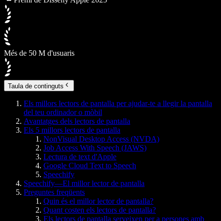
Més de 50 M d'usuaris
Taula de continguts
Els millors lectors de pantalla per ajudar-te a llegir la pantalla
del teu ordinador o mòbil
Avantatges dels lectors de pantalla
Els 5 millors lectors de pantalla
NonVisual Desktop Access (NVDA)
Job Access With Speech (JAWS)
Lectura de text d'Apple
Google Cloud Text to Speech
Speechify
Speechify—El millor lector de pantalla
Preguntes freqüents
Quin és el millor lector de pantalla?
Quant costen els lectors de pantalla?
Els lectors de pantalla serveixen per a persones amb