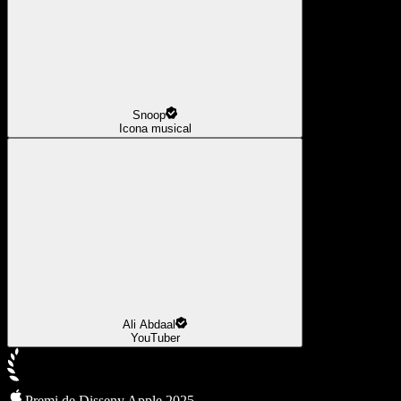
Snoop
Icona musical
Ali Abdaal
YouTuber
Premi de Disseny Apple 2025