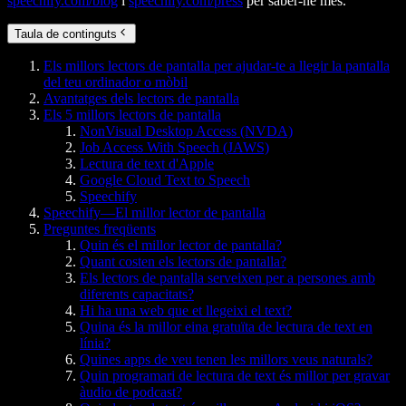
speechify.com/blog
i
speechify.com/press
per saber-ne més.
Taula de continguts
Els millors lectors de pantalla per ajudar-te a llegir la pantalla
del teu ordinador o mòbil
Avantatges dels lectors de pantalla
Els 5 millors lectors de pantalla
NonVisual Desktop Access (NVDA)
Job Access With Speech (JAWS)
Lectura de text d'Apple
Google Cloud Text to Speech
Speechify
Speechify—El millor lector de pantalla
Preguntes freqüents
Quin és el millor lector de pantalla?
Quant costen els lectors de pantalla?
Els lectors de pantalla serveixen per a persones amb
diferents capacitats?
Hi ha una web que et llegeixi el text?
Quina és la millor eina gratuïta de lectura de text en
línia?
Quines apps de veu tenen les millors veus naturals?
Quin programari de lectura de text és millor per gravar
àudio de podcast?