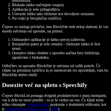
sinhronizira.
Blokado lahko načrtujete vnaprej.
Aplikacija je zelo prilagodljiva.
Ustvarite lahko tako blokirne kot dovoljene sezname.
Na voljo je brezplačna različica.
Čeprav so razlogi privlačni, ima BlockSite tudi nekaj slabosti, ki vas
morda odvrnejo od uporabe, na primer:
Odstranitev aplikacije je lahko precej zahtevna.
Brezplačen paket je zelo omejen – blokirate lahko le šest
strani.
Omejitve lahko obidete z uporabo načina brez beleženja
zgodovine v brskalniku.
Odločitev za uporabo BlockSite je odvisna od vaših potreb. Če
ciljate na premium različico in jo nameravate res uporabljati, vam bo
BlockSite dobro služil.
Dosezite več na spletu s Speechify
Čeprav BlockList pomaga dvigniti produktivnost z manj motnjami,
vas k delu ne more prisiliti – to je še vedno na vas. Če kljub temu
težko ohranjate
produktivnost
, poskusite z dodatnimi rešitvami, kot
je
pretvornik besedila v govor
(
TTS
).