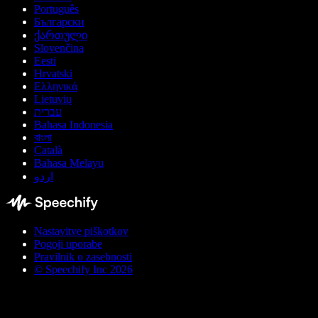
Português
Български
ქართული
Slovenčina
Eesti
Hrvatski
Ελληνικά
Lietuvių
עברית
Bahasa Indonesia
বাংলা
Català
Bahasa Melayu
اردو
Nastavitve piškotkov
Pogoji uporabe
Pravilnik o zasebnosti
© Speechify Inc 2026