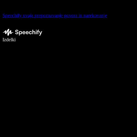
Speechify uvaja prepoznavanje govora in narekovanje
Pišite 5× hitreje z narekovanjem
Izdelki
Več o tem