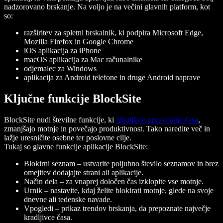
nadzorovano brskanje. Na voljo je na večini glavnih platform, kot
so:
razširitev za spletni brskalnik, ki podpira Microsoft Edge,
Mozilla Firefox in Google Chrome
iOS aplikacija za iPhone
macOS aplikacija za Mac računalnike
odjemalec za Windows
aplikacija za Android telefone in druge Android naprave
Ključne funkcije BlockSite
BlockSite nudi številne funkcije, ki
izboljšajo upravljanje časa
,
zmanjšajo motnje in povečajo produktivnost. Tako naredite več in
lažje uresničite osebne ter poslovne cilje.
Tukaj so glavne funkcije aplikacije BlockSite:
Blokirni seznam
– ustvarite poljubno število seznamov in brez
omejitev dodajajte strani ali aplikacije.
Način dela
– za vnaprej določen čas izklopite vse motnje.
Urnik
– nastavite, kdaj želite blokirati motnje, glede na svoje
dnevne ali tedenske navade.
Vpogledi
– prikaz trendov brskanja, da prepoznate največje
kradljivce časa.