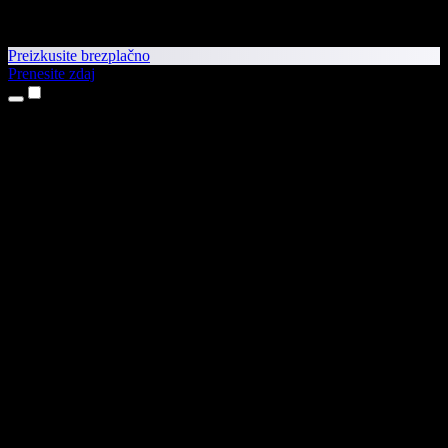
Preizkusite brezplačno
Prenesite zdaj
Izdelki
Pretvorba besedila v govor
Aplikaciji za iPhone in iPad
Aplikacija za Android
Razširitev za Chrome
Razširitev za Edge
Spletna aplikacija
Aplikacija za Mac
Aplikacija za Windows