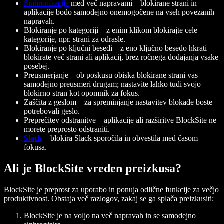
Sinhronizacija
med več napravami
– blokirane strani in
aplikacije bodo samodejno onemogočene na vseh povezanih
napravah.
Blokiranje po kategoriji
– z enim klikom blokirajte cele
kategorije, npr. strani za odrasle.
Blokiranje po ključni besedi
– z eno ključno besedo hkrati
blokirate več strani ali aplikacij, brez ročnega dodajanja vsake
posebej.
Preusmerjanje
– ob poskusu obiska blokirane strani vas
samodejno preusmeri drugam; nastavite lahko tudi svojo
blokirno stran kot opomnik za fokus.
Zaščita z geslom
– za spreminjanje nastavitev blokade boste
potrebovali geslo.
Preprečitev odstranitve
– aplikacije ali razširitve BlockSite ne
morete preprosto odstraniti.
Slack
– blokira Slack sporočila in obvestila med časom
fokusa.
Ali je BlockSite vreden preizkusa?
BlockSite je preprost za uporabo in ponuja odlične funkcije za večjo
produktivnost. Obstaja več razlogov, zakaj se ga splača preizkusiti:
BlockSite je na voljo na več napravah in se samodejno