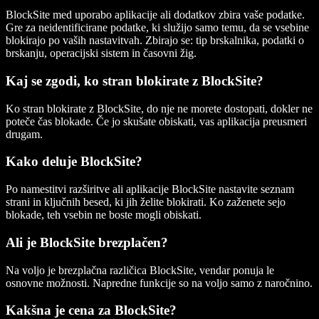
BlockSite med uporabo aplikacije ali dodatkov zbira vaše podatke.
Gre za neidentificirane podatke, ki služijo samo temu, da se vsebine
blokirajo po vaših nastavitvah. Zbirajo se: tip brskalnika, podatki o
brskanju, operacijski sistem in časovni žig.
Kaj se zgodi, ko stran blokirate z BlockSite?
Ko stran blokirate z BlockSite, do nje ne morete dostopati, dokler ne
poteče čas blokade. Če jo skušate obiskati, vas aplikacija preusmeri
drugam.
Kako deluje BlockSite?
Po namestitvi razširitve ali aplikacije BlockSite nastavite seznam
strani in ključnih besed, ki jih želite blokirati. Ko zaženete sejo
blokade, teh vsebin ne boste mogli obiskati.
Ali je BlockSite brezplačen?
Na voljo je brezplačna različica BlockSite, vendar ponuja le
osnovne možnosti. Napredne funkcije so na voljo samo z naročnino.
Kakšna je cena za BlockSite?