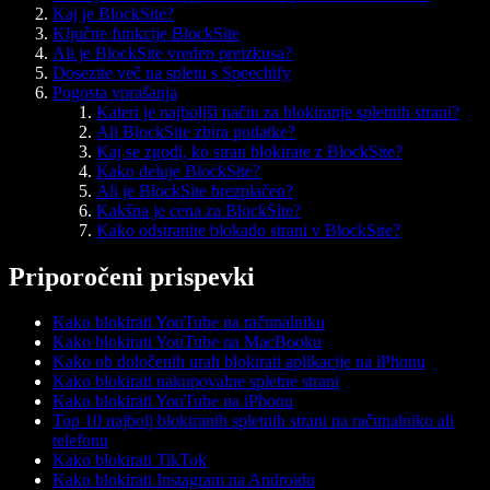
Kaj je BlockSite?
Ključne funkcije BlockSite
Ali je BlockSite vreden preizkusa?
Dosezite več na spletu s Speechify
Pogosta vprašanja
Kateri je najboljši način za blokiranje spletnih strani?
Ali BlockSite zbira podatke?
Kaj se zgodi, ko stran blokirate z BlockSite?
Kako deluje BlockSite?
Ali je BlockSite brezplačen?
Kakšna je cena za BlockSite?
Kako odstranite blokado strani v BlockSite?
Priporočeni prispevki
Kako blokirati YouTube na računalniku
Kako blokirati YouTube na MacBooku
Kako ob določenih urah blokirati aplikacije na iPhonu
Kako blokirati nakupovalne spletne strani
Kako blokirati YouTube na iPhonu
Top 10 najbolj blokiranih spletnih strani na računalniku ali
telefonu
Kako blokirati TikTok
Kako blokirati Instagram na Androidu