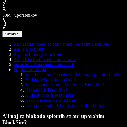
50M+ uporabnikov
Kazalo
Ali naj za blokado spletnih strani uporabim BlockSite?
Kaj je BlockSite?
Ključne funkcije BlockSite
Ali je BlockSite vreden preizkusa?
Dosezite več na spletu s Speechify
Pogosta vprašanja
Kateri je najboljši način za blokiranje spletnih strani?
Ali BlockSite zbira podatke?
Kaj se zgodi, ko stran blokirate z BlockSite?
Kako deluje BlockSite?
Ali je BlockSite brezplačen?
Kakšna je cena za BlockSite?
Kako odstranite blokado strani v BlockSite?
Ali naj za blokado spletnih strani uporabim
BlockSite?