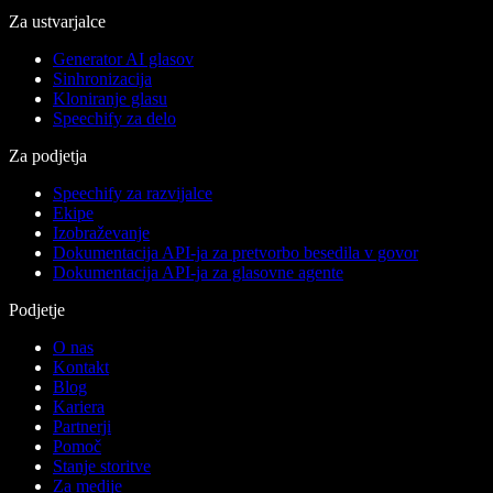
Za ustvarjalce
Generator AI glasov
Sinhronizacija
Kloniranje glasu
Speechify za delo
Za podjetja
Speechify za razvijalce
Ekipe
Izobraževanje
Dokumentacija API-ja za pretvorbo besedila v govor
Dokumentacija API-ja za glasovne agente
Podjetje
O nas
Kontakt
Blog
Kariera
Partnerji
Pomoč
Stanje storitve
Za medije