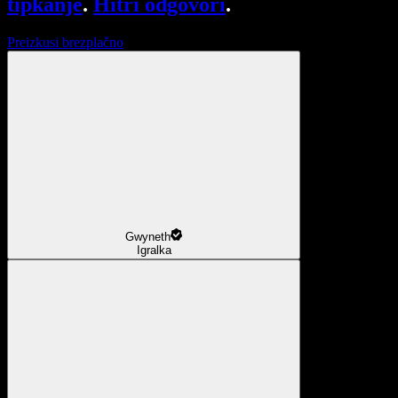
tipkanje
.
Hitri odgovori
.
Preizkusi brezplačno
Gwyneth
Igralka