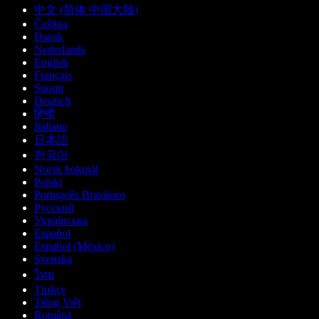
中文 (简体 中国大陆)
Čeština
Dansk
Nederlands
English
Français
Suomi
Deutsch
हिन्दी
Italiano
日本語
한국어
Norsk bokmål
Polski
Português Brasileiro
Русский
Українська
Español
Español (México)
Svenska
ไทย
Türkçe
Tiếng Việt
Română