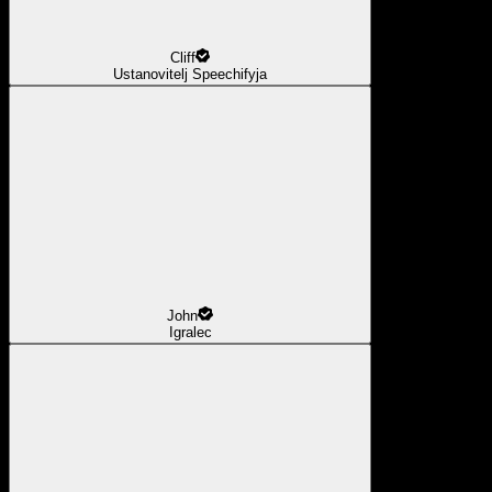
Cliff
Ustanovitelj Speechifyja
John
Igralec