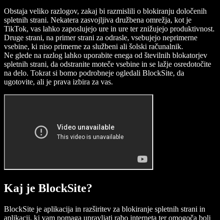
Obstaja veliko razlogov, zakaj bi razmislili o blokiranju določenih
spletnih strani. Nekatera zasvojljiva družbena omrežja, kot je
TikTok, vas lahko zaposlujejo ure in ure ter znižujejo produktivnost.
Druge strani, na primer strani za odrasle, vsebujejo neprimerne
vsebine, ki niso primerne za službeni ali šolski računalnik.
Ne glede na razlog lahko uporabite enega od številnih blokatorjev
spletnih strani, da odstranite moteče vsebine in se lažje osredotočite
na delo. Tokrat si bomo podrobneje ogledali BlockSite, da
ugotovite, ali je prava izbira za vas.
Kaj je BlockSite?
BlockSite je aplikacija in razširitev za blokiranje spletnih strani in
aplikacij, ki vam pomaga upravljati rabo interneta ter omogoča bolj