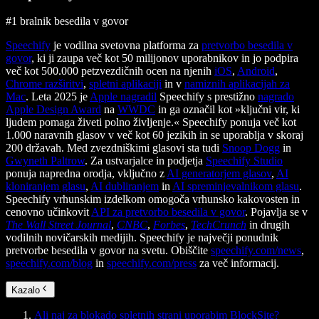
#1 bralnik besedila v govor
Speechify
je vodilna svetovna platforma za
pretvorbo besedila v
govor
, ki ji zaupa več kot 50 milijonov uporabnikov in jo podpira
več kot 500.000 petzvezdičnih ocen na njenih
iOS
,
Android
,
Chrome razširitvi
,
spletni aplikaciji
in v
namiznih aplikacijah za
Mac
. Leta 2025 je
Apple nagradil
Speechify s prestižno
nagrado
Apple Design Award
na
WWDC
in ga označil kot »ključni vir, ki
ljudem pomaga živeti polno življenje.« Speechify ponuja več kot
1.000 naravnih glasov v več kot 60 jezikih in se uporablja v skoraj
200 državah. Med zvezdniškimi glasovi sta tudi
Snoop Dogg
in
Gwyneth Paltrow
. Za ustvarjalce in podjetja
Speechify Studio
ponuja napredna orodja, vključno z
AI generatorjem glasov
,
AI
kloniranjem glasu
,
AI dubliranjem
in
AI spreminjevalnikom glasu
.
Speechify vrhunskim izdelkom omogoča vrhunsko kakovosten in
cenovno učinkovit
API za pretvorbo besedila v govor
. Pojavlja se v
The Wall Street Journal
,
CNBC
,
Forbes
,
TechCrunch
in drugih
vodilnih novičarskih medijih. Speechify je največji ponudnik
pretvorbe besedila v govor na svetu. Obiščite
speechify.com/news
,
speechify.com/blog
in
speechify.com/press
za več informacij.
Kazalo
Ali naj za blokado spletnih strani uporabim BlockSite?