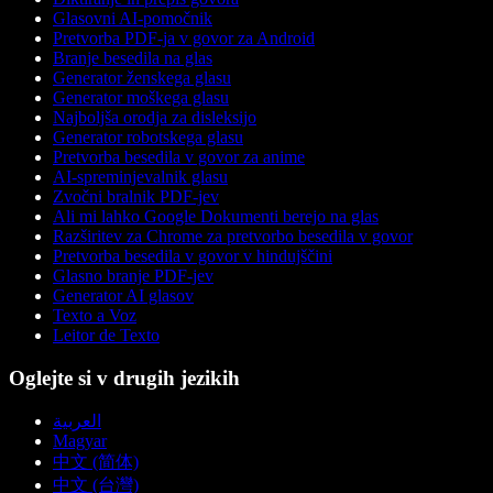
Glasovni AI-pomočnik
Pretvorba PDF-ja v govor za Android
Branje besedila na glas
Generator ženskega glasu
Generator moškega glasu
Najboljša orodja za disleksijo
Generator robotskega glasu
Pretvorba besedila v govor za anime
AI-spreminjevalnik glasu
Zvočni bralnik PDF-jev
Ali mi lahko Google Dokumenti berejo na glas
Razširitev za Chrome za pretvorbo besedila v govor
Pretvorba besedila v govor v hindujščini
Glasno branje PDF-jev
Generator AI glasov
Texto a Voz
Leitor de Texto
Oglejte si v drugih jezikih
العربية
Magyar
中文 (简体)
中文 (台灣)