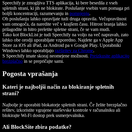
Speechify je zmogljiva TTS aplikacija, ki bere besedila z vseh
spletnih strani, ki jih ne blokirate. Poslušanje vsebin vam pomaga pri
boljši koncentraciji, razumevanju in
pomnjenju
.
Ob poslušanju lahko opravljate tudi druga opravila. Večopravilnost
vam omogoča, da naredite več v krajšem času. Hitrost branja lahko
prilagodite in hitro preletite spletne strani, če se vam mudi.
Tako kot BlockList je tudi Speechify na voljo na več napravah, zato
lahko obe orodji uporabljate vzporedno. Najdete ga v Apple App
Store za iOS ali iPad, za Android pa v Google Play. Uporabniki
Windows lahko uporabljajo
razširitev za Chrome
.
S Speechify imate skoraj neomejene možnosti.
Preizkusite aplikacijo
brezplačno
in se prepričajte sami.
Pogosta vprašanja
Kateri je najboljši način za blokiranje spletnih
strani?
Najbolje je uporabiti blokatorje spletnih strani. Če želite brezplačno
rešitev, izkoristite vgrajene starševske kontrole v računalniku ali
blokirajte Wi‑Fi dostop prek usmerjevalnika.
Ali BlockSite zbira podatke?