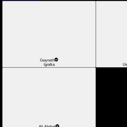
Gwyneth
Igralka
Us
Ali Abdaal