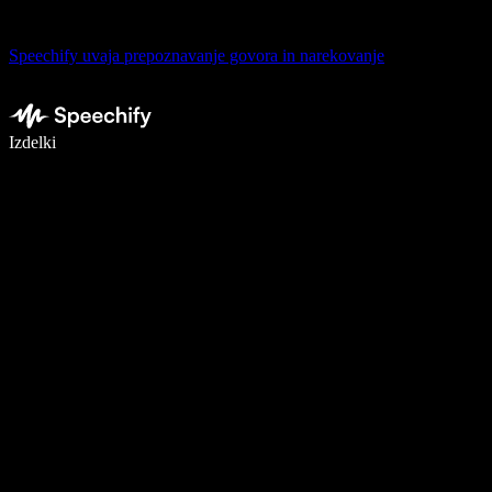
Speechify uvaja prepoznavanje govora in narekovanje
Pišite 5× hitreje z narekovanjem
Izdelki
Več o tem