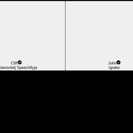
Cliff
John
tanovitelj Speechifyja
Igralec