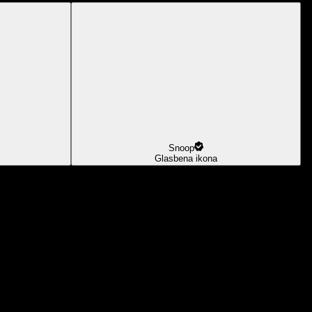
Snoop
Glasbena ikona