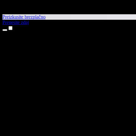
Preizkusite brezplačno
Prenesite zdaj
Izdelki
Pretvorba besedila v govor
Aplikaciji za iPhone in iPad
Aplikacija za Android
Razširitev za Chrome
Razširitev za Edge
Spletna aplikacija
Aplikacija za Mac
Aplikacija za Windows