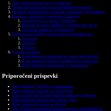
Kako blokirati Instagram na Androidu
Temna plat Instagrama in drugih družbenih omrežij
Povečajte produktivnost z blokado Instagrama na Androidu
Koraki za odstranitev Instagrama z naprave
Upravljajte čas z Digital Wellbeing
Blokada prenosov aplikacij v Google Play Store
Uporabite aplikacijo za blokiranje
Življenje brez motenj s temi orodji za produktivnost
Speechify
TickTick
Evernote
Pogosta vprašanja
Kako blokiram Instagram na otrokovem telefonu?
Kako blokiram določene aplikacije na Androidu?
Kako blokiram uporabnika na Instagramu?
Priporočeni prispevki
Kako blokirati YouTube na računalniku
Kako blokirati YouTube na MacBooku
Kako ob določenih urah blokirati aplikacije na iPhonu
Kako blokirati nakupovalne spletne strani
Kako blokirati YouTube na iPhonu
Top 10 najbolj blokiranih spletnih strani na računalniku ali