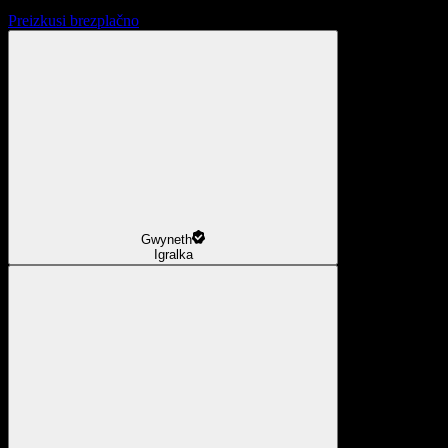
Preizkusi brezplačno
Gwyneth
Igralka