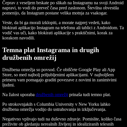
Čeprav z veseljem brskate po slikah na Instagramu na svoji Android
napravi, to vodi do preveč časa pred zaslonom. Številna obvestila
pomenijo, da Instagram postane velika motnja za vsakogar.
Veste, da bi ga morali izklopiti, a morate najprej vedeti, kako
blokirati aplikacijo Instagram na telefonu ali tablici z Androidom. Ta
vodič vas uči, kako blokirati aplikacije s praktičnimi, korak za
korakom navodili.
Temna plat Instagrama in drugih
družbenih omrežij
Družbena omrežja so povsod. Če obiščete Google Play ali App
Store, so med najbolj priljubljenimi aplikacijami. V najboljšem
primeru vam pomagajo graditi povezave z novimi in zanimivimi
ljudmi.
Na žalost uporaba
družbenih omrežij
prinaša tudi temno plat.
Po strokovnjakih s Columbia University v New Yorku lahko
družbena omrežja vodijo do ustrahovanja in izključevanja.
Negativno vplivajo tudi na duševno zdravje. Pomislite, koliko časa
preživite ob gledanju nerealnih življenj in idealiziranih telesnih