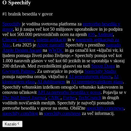
O Speechify
#1 bralnik besedila v govor
Speechify
je vodilna svetovna platforma za
pretvorbo besedila v
govor
, ki ji zaupa več kot 50 milijonov uporabnikov in jo podpira
več kot 500.000 petzvezdičnih ocen na njenih
iOS
,
Android
,
Chrome razširitvi
,
spletni aplikaciji
in v
namiznih aplikacijah za
Mac
. Leta 2025 je
Apple nagradil
Speechify s prestižno
nagrado
Apple Design Award
na
WWDC
in ga označil kot »ključni vir, ki
ljudem pomaga živeti polno življenje.« Speechify ponuja več kot
1.000 naravnih glasov v več kot 60 jezikih in se uporablja v skoraj
200 državah. Med zvezdniškimi glasovi sta tudi
Snoop Dogg
in
Gwyneth Paltrow
. Za ustvarjalce in podjetja
Speechify Studio
ponuja napredna orodja, vključno z
AI generatorjem glasov
,
AI
kloniranjem glasu
,
AI dubliranjem
in
AI spreminjevalnikom glasu
.
Speechify vrhunskim izdelkom omogoča vrhunsko kakovosten in
cenovno učinkovit
API za pretvorbo besedila v govor
. Pojavlja se v
The Wall Street Journal
,
CNBC
,
Forbes
,
TechCrunch
in drugih
vodilnih novičarskih medijih. Speechify je največji ponudnik
pretvorbe besedila v govor na svetu. Obiščite
speechify.com/news
,
speechify.com/blog
in
speechify.com/press
za več informacij.
Kazalo