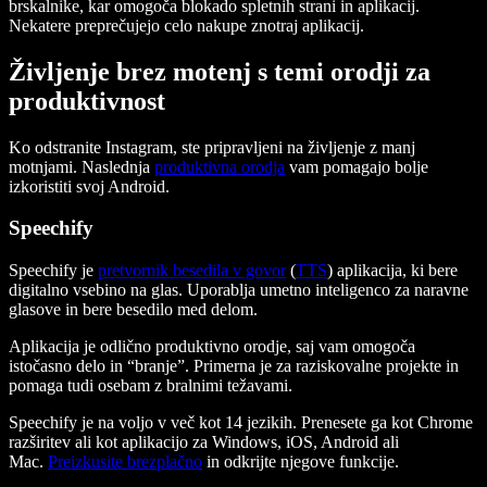
brskalnike, kar omogoča blokado spletnih strani in aplikacij.
Nekatere preprečujejo celo nakupe znotraj aplikacij.
Življenje brez motenj s temi orodji za
produktivnost
Ko odstranite Instagram, ste pripravljeni na življenje z manj
motnjami. Naslednja
produktivna orodja
vam pomagajo bolje
izkoristiti svoj Android.
Speechify
Speechify je
pretvornik besedila v govor
(
TTS
) aplikacija, ki bere
digitalno vsebino na glas. Uporablja umetno inteligenco za naravne
glasove in bere besedilo med delom.
Aplikacija je odlično produktivno orodje, saj vam omogoča
istočasno delo in “branje”. Primerna je za raziskovalne projekte in
pomaga tudi osebam z bralnimi težavami.
Speechify je na voljo v več kot 14 jezikih. Prenesete ga kot Chrome
razširitev ali kot aplikacijo za Windows, iOS, Android ali
Mac.
Preizkusite brezplačno
in odkrijte njegove funkcije.