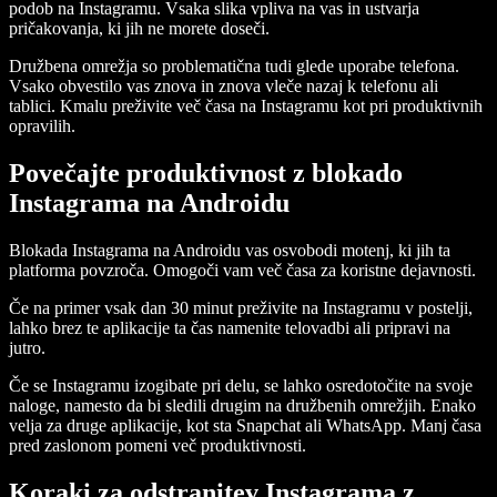
podob na Instagramu. Vsaka slika vpliva na vas in ustvarja
pričakovanja, ki jih ne morete doseči.
Družbena omrežja so problematična tudi glede uporabe telefona.
Vsako obvestilo vas znova in znova vleče nazaj k telefonu ali
tablici. Kmalu preživite več časa na Instagramu kot pri produktivnih
opravilih.
Povečajte produktivnost z blokado
Instagrama na Androidu
Blokada Instagrama na Androidu vas osvobodi motenj, ki jih ta
platforma povzroča. Omogoči vam več časa za koristne dejavnosti.
Če na primer vsak dan 30 minut preživite na Instagramu v postelji,
lahko brez te aplikacije ta čas namenite telovadbi ali pripravi na
jutro.
Če se Instagramu izogibate pri delu, se lahko osredotočite na svoje
naloge, namesto da bi sledili drugim na družbenih omrežjih. Enako
velja za druge aplikacije, kot sta Snapchat ali WhatsApp. Manj časa
pred zaslonom pomeni več produktivnosti.
Koraki za odstranitev Instagrama z