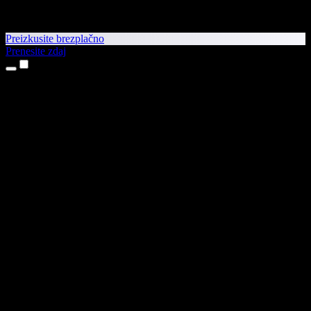
Preizkusite brezplačno
Prenesite zdaj
Izdelki
Pretvorba besedila v govor
Aplikaciji za iPhone in iPad
Aplikacija za Android
Razširitev za Chrome
Razširitev za Edge
Spletna aplikacija
Aplikacija za Mac
Aplikacija za Windows