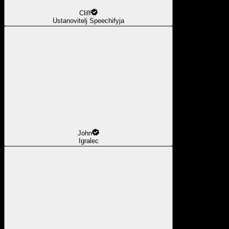
Cliff
Ustanovitelj Speechifyja
John
Igralec