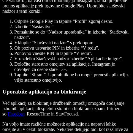
Če vas skrbi, da vaši otroci uporabljajo Instagram, lahko preprečite
prenos aplikacije prek trgovine Google Play. Uporabite starševski
nadzor s temi koraki:
Odprite Google Play in tapnite “Profil” zgoraj desno.
Izberite “Nastavitve”.
Pomaknite se do “Nadzor uporabnika” in izberite “Starševski
nadzor”.
Vklopite “Starševski nadzor” s preklopom.
Ob pozivu ustvarite PIN in izberite “V redu”.
Ponovno vnesite PIN in tapnite “V redu”.
V razdelku Starševski nadzor izberite “Aplikacije in igre”.
Določite starostno omejitev za aplikacije. Instagram je
dovoljen za osebe stare 13+.
Tapnite “Shrani”. Uporabnik ne bo mogel prenesti aplikacij z
višjo starostno omejitvijo.
Uporabite aplikacijo za blokiranje
Več aplikacij za blokiranje družbenih omrežij omogoča dodajanje
izbranih aplikacij ali spletnih strani na blokiran seznam. Primeri
so
Freedom
, RescueTime in StayFocusd.
Na voljo imate različne možnosti: aplikacije na napravi lahko
omejite ali v celoti blokirate. Nekatere delujejo tudi kot razširitve za