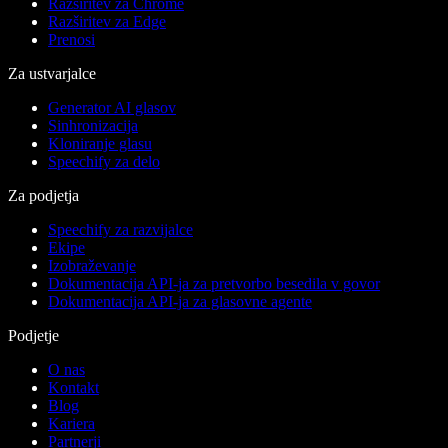
Razširitev za Chrome
Razširitev za Edge
Prenosi
Za ustvarjalce
Generator AI glasov
Sinhronizacija
Kloniranje glasu
Speechify za delo
Za podjetja
Speechify za razvijalce
Ekipe
Izobraževanje
Dokumentacija API-ja za pretvorbo besedila v govor
Dokumentacija API-ja za glasovne agente
Podjetje
O nas
Kontakt
Blog
Kariera
Partnerji