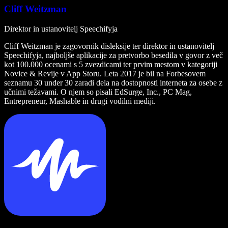
Cliff Weitzman
Direktor in ustanovitelj Speechifyja
Cliff Weitzman je zagovornik disleksije ter direktor in ustanovitelj
Speechifyja, najboljše aplikacije za pretvorbo besedila v govor z več
kot 100.000 ocenami s 5 zvezdicami ter prvim mestom v kategoriji
Novice & Revije v App Storu. Leta 2017 je bil na Forbesovem
seznamu 30 under 30 zaradi dela na dostopnosti interneta za osebe z
učnimi težavami. O njem so pisali EdSurge, Inc., PC Mag,
Entrepreneur, Mashable in drugi vodilni mediji.