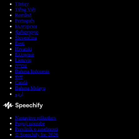
Türkçe
Tiếng Việt
Română
Português
Български
ქართული
Slovenčina
Eesti
Hrvatski
Ελληνικά
Lietuvių
עברית
Bahasa Indonesia
বাংলা
Català
Bahasa Melayu
اردو
Nastavitve piškotkov
Pogoji uporabe
Pravilnik o zasebnosti
© Speechify Inc 2026