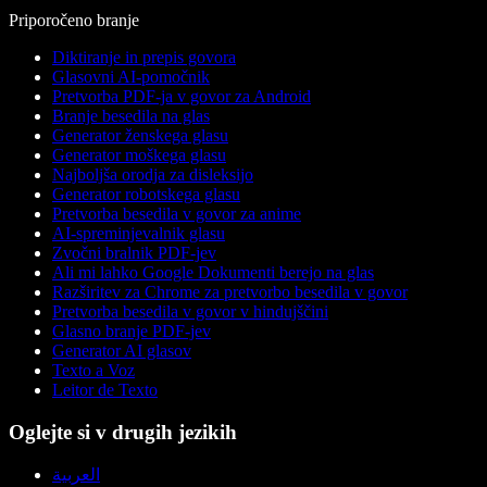
Priporočeno branje
Diktiranje in prepis govora
Glasovni AI-pomočnik
Pretvorba PDF-ja v govor za Android
Branje besedila na glas
Generator ženskega glasu
Generator moškega glasu
Najboljša orodja za disleksijo
Generator robotskega glasu
Pretvorba besedila v govor za anime
AI-spreminjevalnik glasu
Zvočni bralnik PDF-jev
Ali mi lahko Google Dokumenti berejo na glas
Razširitev za Chrome za pretvorbo besedila v govor
Pretvorba besedila v govor v hindujščini
Glasno branje PDF-jev
Generator AI glasov
Texto a Voz
Leitor de Texto
Oglejte si v drugih jezikih
العربية