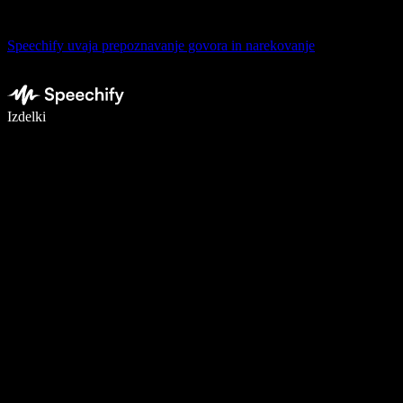
Speechify uvaja prepoznavanje govora in narekovanje
Pišite 5× hitreje z narekovanjem
Izdelki
Več o tem