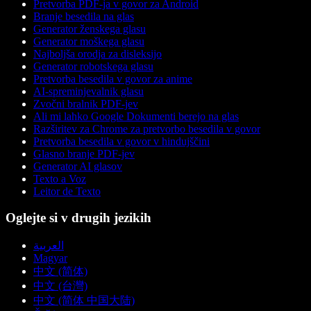
Pretvorba PDF-ja v govor za Android
Branje besedila na glas
Generator ženskega glasu
Generator moškega glasu
Najboljša orodja za disleksijo
Generator robotskega glasu
Pretvorba besedila v govor za anime
AI-spreminjevalnik glasu
Zvočni bralnik PDF-jev
Ali mi lahko Google Dokumenti berejo na glas
Razširitev za Chrome za pretvorbo besedila v govor
Pretvorba besedila v govor v hindujščini
Glasno branje PDF-jev
Generator AI glasov
Texto a Voz
Leitor de Texto
Oglejte si v drugih jezikih
العربية
Magyar
中文 (简体)
中文 (台灣)
中文 (简体 中国大陆)