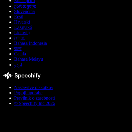
Български
ქართული
Slovenčina
Eesti
Hrvatski
Ελληνικά
Lietuvių
עברית
Bahasa Indonesia
বাংলা
Català
Bahasa Melayu
اردو
Nastavitve piškotkov
Pogoji uporabe
Pravilnik o zasebnosti
© Speechify Inc 2026