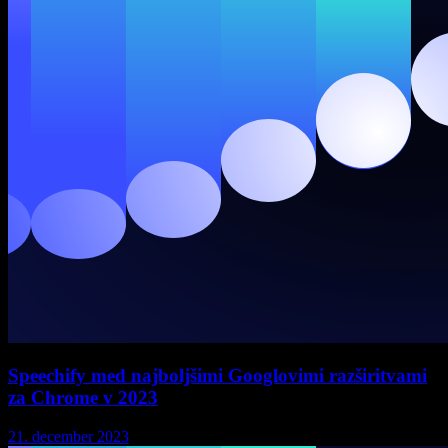
Speechify med najboljšimi Googlovimi razširitvami
za Chrome v 2023
21. december 2023