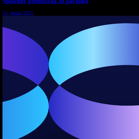
Speechify predstavlja AI povzetke
15. januar 2025