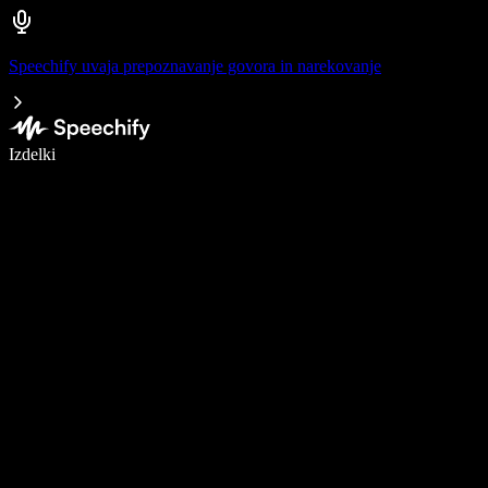
Speechify uvaja prepoznavanje govora in narekovanje
Pišite 5× hitreje z narekovanjem
Izdelki
Več o tem