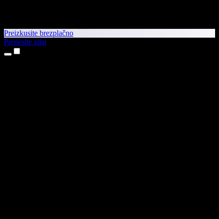
Preizkusite brezplačno
Prenesite zdaj
Izdelki
Pretvorba besedila v govor
Aplikaciji za iPhone in iPad
Aplikacija za Android
Razširitev za Chrome
Razširitev za Edge
Spletna aplikacija
Aplikacija za Mac
Aplikacija za Windows