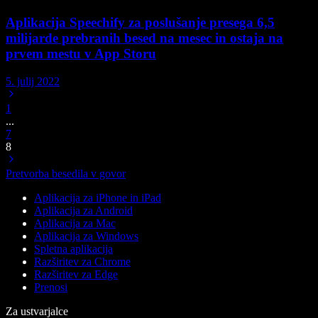
Aplikacija Speechify za poslušanje presega 6,5
milijarde prebranih besed na mesec in ostaja na
prvem mestu v App Storu
5. julij 2022
1
...
7
8
Pretvorba besedila v govor
Aplikacija za iPhone in iPad
Aplikacija za Android
Aplikacija za Mac
Aplikacija za Windows
Spletna aplikacija
Razširitev za Chrome
Razširitev za Edge
Prenosi
Za ustvarjalce