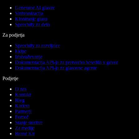
Generator AI glasov
Sinhronizacija
Kloniranje glasu
Speechify za delo
Za podjetja
Speechify za razvijalce
Ekipe
Izobraževanje
Dokumentacija API-ja za pretvorbo besedila v govor
Dokumentacija API-ja za glasovne agente
Podjetje
O nas
Kontakt
Blog
Kariera
Partnerji
Pomoč
Stanje storitve
Za medije
Brand Kit