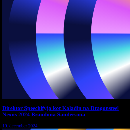
Direktor Speechifyja kot Kaladin na Dragonsteel
Nexus 2024 Brandona Sandersona
19. december 2024