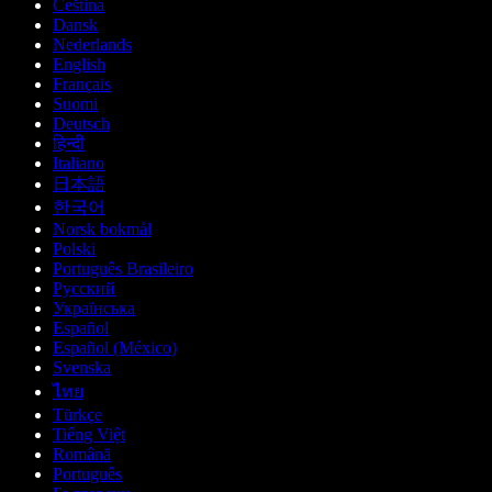
Čeština
Dansk
Nederlands
English
Français
Suomi
Deutsch
हिन्दी
Italiano
日本語
한국어
Norsk bokmål
Polski
Português Brasileiro
Русский
Українська
Español
Español (México)
Svenska
ไทย
Türkçe
Tiếng Việt
Română
Português