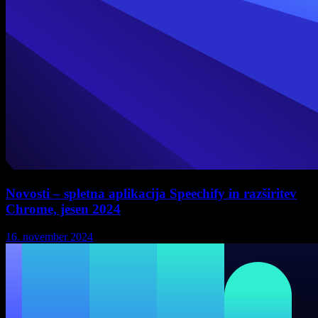
Novosti – spletna aplikacija Speechify in razširitev
Chrome, jesen 2024
16. november 2024