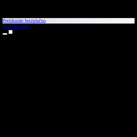
Preizkusite brezplačno
Prenesite zdaj
Izdelki
Pretvorba besedila v govor
Aplikaciji za iPhone in iPad
Aplikacija za Android
Razširitev za Chrome
Razširitev za Edge
Spletna aplikacija
Aplikacija za Mac
Aplikacija za Windows