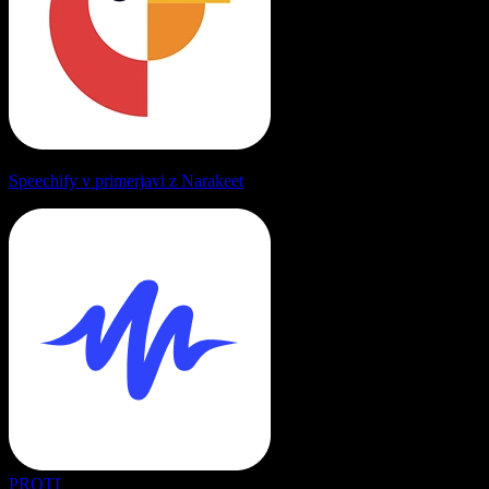
Speechify v primerjavi z Narakeet
PROTI