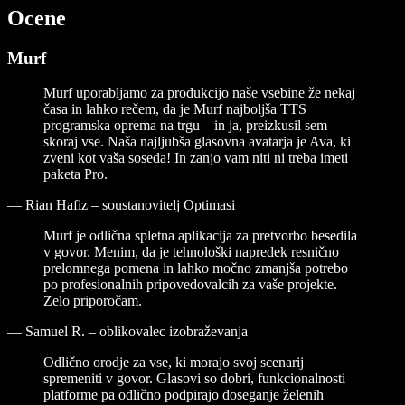
Ocene
Murf
Murf uporabljamo za produkcijo naše vsebine že nekaj
časa in lahko rečem, da je Murf najboljša TTS
programska oprema na trgu – in ja, preizkusil sem
skoraj vse. Naša najljubša glasovna avatarja je Ava, ki
zveni kot vaša soseda! In zanjo vam niti ni treba imeti
paketa Pro.
—
Rian Hafiz – soustanovitelj Optimasi
Murf je odlična spletna aplikacija za pretvorbo besedila
v govor. Menim, da je tehnološki napredek resnično
prelomnega pomena in lahko močno zmanjša potrebo
po profesionalnih pripovedovalcih za vaše projekte.
Zelo priporočam.
—
Samuel R. – oblikovalec izobraževanja
Odlično orodje za vse, ki morajo svoj scenarij
spremeniti v govor. Glasovi so dobri, funkcionalnosti
platforme pa odlično podpirajo doseganje želenih