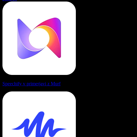
Speechify v primerjavi z Murf