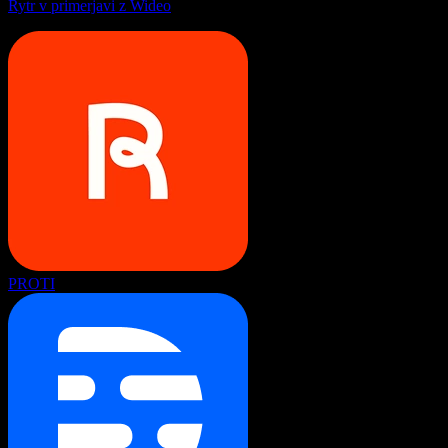
Rytr v primerjavi z Wideo
PROTI