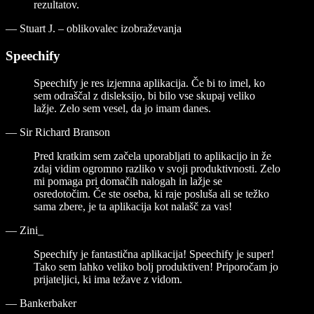
rezultatov.
—
Stuart J. – oblikovalec izobraževanja
Speechify
Speechify je res izjemna aplikacija. Če bi to imel, ko
sem odraščal z disleksijo, bi bilo vse skupaj veliko
lažje. Zelo sem vesel, da jo imam danes.
—
Sir Richard Branson
Pred kratkim sem začela uporabljati to aplikacijo in že
zdaj vidim ogromno razliko v svoji produktivnosti. Zelo
mi pomaga pri domačih nalogah in lažje se
osredotočim. Če ste oseba, ki raje posluša ali se težko
sama zbere, je ta aplikacija kot nalašč za vas!
—
Zini_
Speechify je fantastična aplikacija! Speechify je super!
Tako sem lahko veliko bolj produktiven! Priporočam jo
prijateljici, ki ima težave z vidom.
—
Bankerbaker