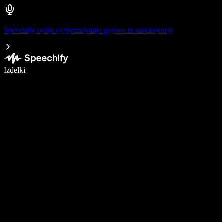
Speechify uvaja prepoznavanje govora in narekovanje
Pišite 5× hitreje z narekovanjem
Izdelki
Več o tem