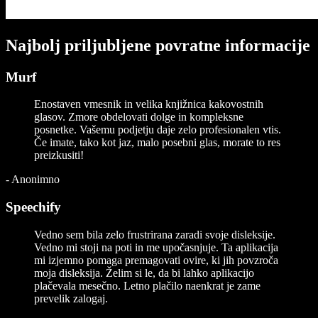
Najbolj priljubljene povratne informacije
Murf
Enostaven vmesnik in velika knjižnica kakovostnih
glasov. Zmore obdelovati dolge in kompleksne
posnetke. Vašemu podjetju daje zelo profesionalen vtis.
Če imate, tako kot jaz, malo posebni glas, morate to res
preizkusiti!
-
Anonimno
Speechify
Vedno sem bila zelo frustrirana zaradi svoje disleksije.
Vedno mi stoji na poti in me upočasnjuje. Ta aplikacija
mi izjemno pomaga premagovati ovire, ki jih povzroča
moja disleksija. Želim si le, da bi lahko aplikacijo
plačevala mesečno. Letno plačilo naenkrat je zame
prevelik zalogaj.