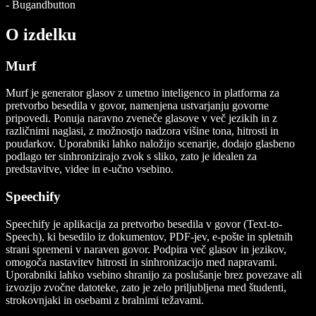
-
Bugandbutton
O izdelku
Murf
Murf je generator glasov z umetno inteligenco in platforma za
pretvorbo besedila v govor, namenjena ustvarjanju govorne
pripovedi. Ponuja naravno zveneče glasove v več jezikih in z
različnimi naglasi, z možnostjo nadzora višine tona, hitrosti in
poudarkov. Uporabniki lahko naložijo scenarije, dodajo glasbeno
podlago ter sinhronizirajo zvok s sliko, zato je idealen za
predstavitve, videe in e-učno vsebino.
Speechify
Speechify je aplikacija za pretvorbo besedila v govor (Text-to-
Speech), ki besedilo iz dokumentov, PDF-jev, e-pošte in spletnih
strani spremeni v naraven govor. Podpira več glasov in jezikov,
omogoča nastavitev hitrosti in sinhronizacijo med napravami.
Uporabniki lahko vsebino shranijo za poslušanje brez povezave ali
izvozijo zvočne datoteke, zato je zelo priljubljena med študenti,
strokovnjaki in osebami z bralnimi težavami.