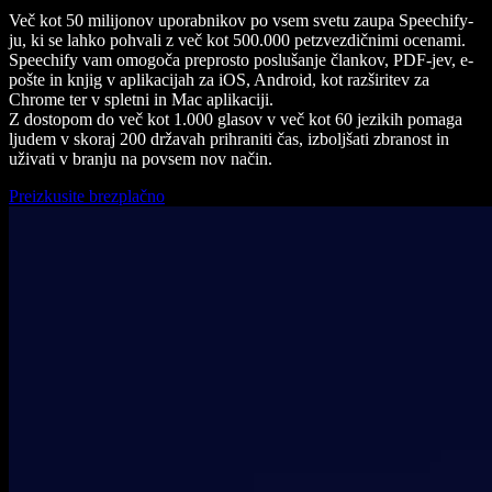
Več kot 50 milijonov uporabnikov po vsem svetu zaupa Speechify-
ju, ki se lahko pohvali z več kot 500.000 petzvezdičnimi ocenami.
Speechify vam omogoča preprosto poslušanje člankov, PDF-jev, e-
pošte in knjig v aplikacijah za iOS, Android, kot razširitev za
Chrome ter v spletni in Mac aplikaciji.
Z dostopom do več kot 1.000 glasov v več kot 60 jezikih pomaga
ljudem v skoraj 200 državah prihraniti čas, izboljšati zbranost in
uživati v branju na povsem nov način.
Preizkusite brezplačno