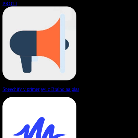
PROTI
Speechify v primerjavi z Bralno na glas