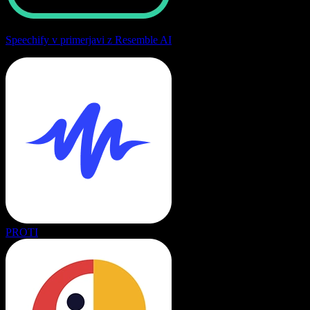
Speechify v primerjavi z Resemble AI
PROTI