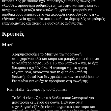
ιστοσελίδες με φυσικό ήχο. Υποστηρίζει πολλές φωνές και
γλώσσες, προσφέρει ρυθμιζόμενη ταχύτητα και επιτρέπει τον
συγχρονισμό μεταξύ συσκευών. Οι χρήστες μπορούν να
αποθηκεύουν περιεχόμενο για ακρόαση εκτός σύνδεσης ή να
εξάγουν αρχεία ήχου, κάτι που το καθιστά δημοφιλές σε μαθητές,
επαγγελματίες και άτομα με δυσκολίες ανάγνωσης.
Κριτικές
Murf
Χρησιμοποιούμε το Murf για την παραγωγή
περιεχομένου εδώ και καιρό και μπορώ να πω ότι είναι
το καλύτερο λογισμικό TTS που υπάρχει – ναι, τα έχω
δοκιμάσει σχεδόν όλα. Η αγαπημένη μας φωνή
λέγεται Ava, ακούγεται σαν τη φίλη σου από τη
διπλανή πόρτα! Και δεν χρειάζεται καν να επιλέξετε το
Pro πλάνο για να έχετε πρόσβαση στη φωνή της.
—
Rian Hafiz - Συνιδρυτής του Optimasi
Το Murf είναι εξαιρετικό διαδικτυακό λογισμικό για
μετατροπή κειμένου σε φωνή. Πιστεύω ότι η
τεχνολογική εξέλιξη είναι πραγματικά καινοτόμα και