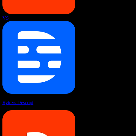
VS
Rytr vs Descript