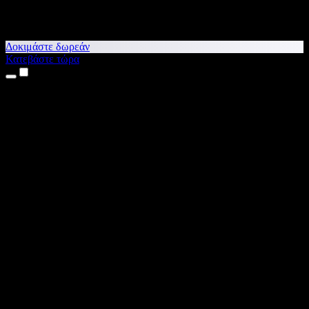
Δοκιμάστε δωρεάν
Κατεβάστε τώρα
Προϊόντα
Κείμενο σε Ομιλία
Εφαρμογές για iPhone & iPad
Εφαρμογή για Android
Επέκταση για Chrome
Επέκταση για Edge
Web εφαρμογή
Εφαρμογή για Mac
Εφαρμογή για Windows