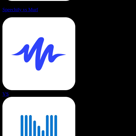
Speechify vs Murf
VS