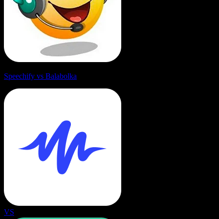
Speechify vs Balabolka
VS