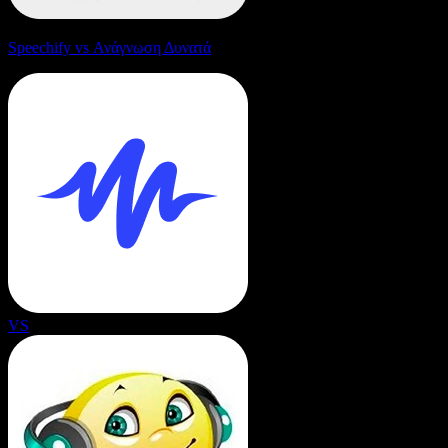
Speechify vs Ανάγνωση Δυνατά
VS