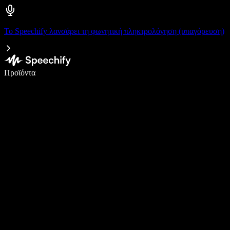
Το Speechify λανσάρει τη φωνητική πληκτρολόγηση (υπαγόρευση)
Γράψτε 5× πιο γρήγορα με φωνητική πληκτρολόγηση
Προϊόντα
Μάθετε περισσότερα