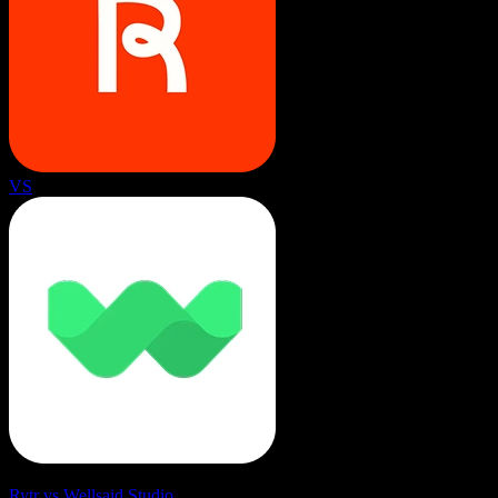
VS
Rytr vs Wellsaid Studio