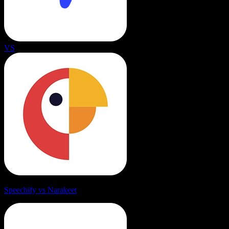
VS
Speechify vs Narakeet