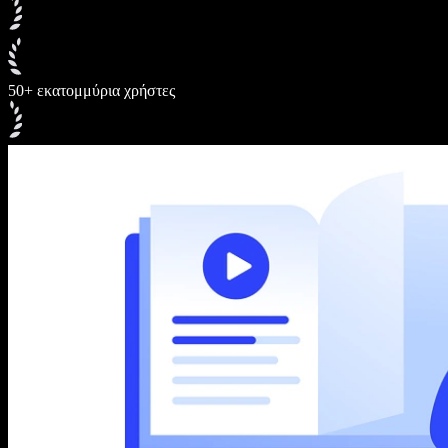
50+ εκατομμύρια χρήστες