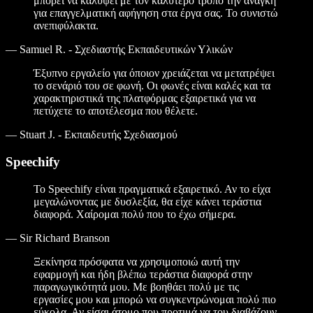
μπορεί να καλύψει με τον καλύτερο τρόπο την ανάγκη
για επαγγελματική αφήγηση στα έργα σας. Το συνιστώ
ανεπιφύλακτα.
—
Samuel R. - Σχεδιαστής Εκπαιδευτικών Υλικών
Έξυπνο εργαλείο για όποιον χρειάζεται να μετατρέψει
το σενάριό του σε φωνή. Οι φωνές είναι καλές και τα
χαρακτηριστικά της πλατφόρμας εξαιρετικά για να
πετύχετε το αποτέλεσμα που θέλετε.
—
Stuart J. - Εκπαιδευτής Σχεδιασμού
Speechify
Το Speechify είναι πραγματικά εξαιρετικό. Αν το είχα
μεγαλώνοντας με δυσλεξία, θα είχε κάνει τεράστια
διαφορά. Χαίρομαι πολύ που το έχω σήμερα.
—
Sir Richard Branson
Ξεκίνησα πρόσφατα να χρησιμοποιώ αυτή την
εφαρμογή και ήδη βλέπω τεράστια διαφορά στην
παραγωγικότητά μου. Με βοηθάει πολύ με τις
εργασίες μου και μπορώ να συγκεντρώνομαι πολύ πιο
εύκολα. Αν είσαι άτομο που προτιμά να του διαβάζουν