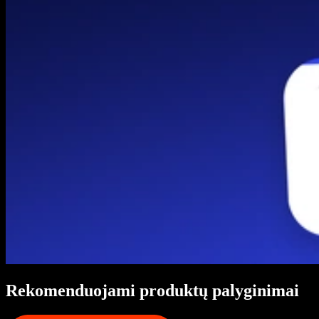
Rekomenduojami produktų palyginimai