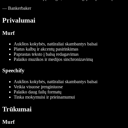
—
Bankerbaker
Privalumai
Murf
Aukštos kokybės, natūraliai skambantys balsai
Platus kalbų ir akcentų pasirinkimas
Paprastas teksto į balsą redagavimas
Palaiko muzikos ir medijos sinchronizavimą
Speechify
Aukštos kokybės, natūraliai skambantys balsai
Veikia visuose įrenginiuose
Palaiko daug failų formatų
Tinka mokymuisi ir prieinamumui
Trūkumai
Murf