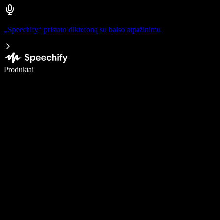
„Speechify“ pristato diktofoną su balso atpažinimu
Rašykite 5× greičiau naudodami diktavimą balsu
Produktai
Sužinokite daugiau