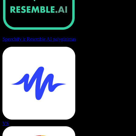
Speechify ir Resemble AI palyginimas
VS