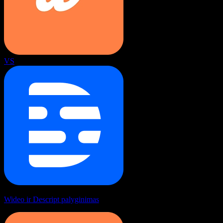
VS
Wideo ir Descript palyginimas