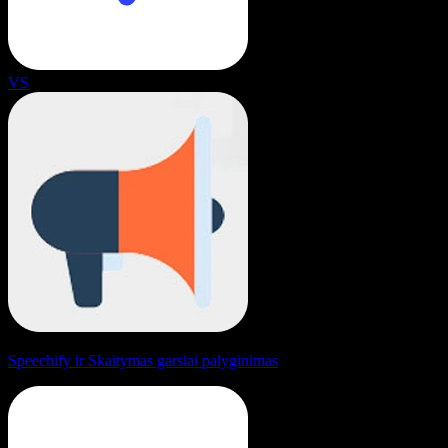
VS
Speechify ir Skaitymas garsiai palyginimas