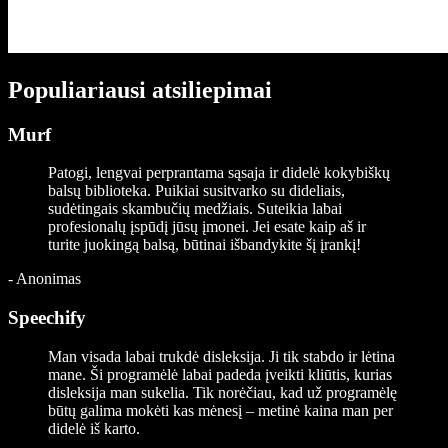
Populiariausi atsiliepimai
Murf
Patogi, lengvai perprantama sąsaja ir didelė kokybiškų
balsų biblioteka. Puikiai susitvarko su dideliais,
sudėtingais skambučių medžiais. Suteikia labai
profesionalų įspūdį jūsų įmonei. Jei esate kaip aš ir
turite juokingą balsą, būtinai išbandykite šį įrankį!
-
Anonimas
Speechify
Man visada labai trukdė disleksija. Ji tik stabdo ir lėtina
mane. Ši programėlė labai padeda įveikti kliūtis, kurias
disleksija man sukelia. Tik norėčiau, kad už programėlę
būtų galima mokėti kas mėnesį – metinė kaina man per
didelė iš karto.