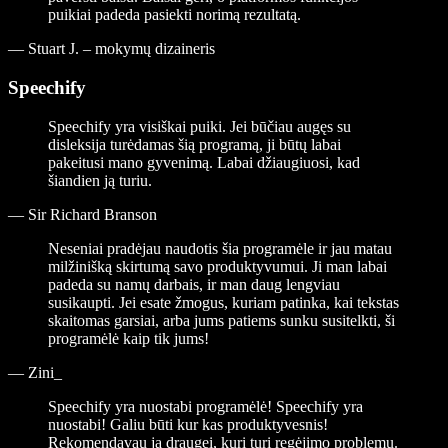
puikiai padeda pasiekti norimą rezultatą.
—
Stuart J. – mokymų dizaineris
Speechify
Speechify yra visiškai puiki. Jei būčiau augęs su
disleksija turėdamas šią programą, ji būtų labai
pakeitusi mano gyvenimą. Labai džiaugiuosi, kad
šiandien ją turiu.
—
Sir Richard Branson
Neseniai pradėjau naudotis šia programėle ir jau matau
milžinišką skirtumą savo produktyvumui. Ji man labai
padeda su namų darbais, ir man daug lengviau
susikaupti. Jei esate žmogus, kuriam patinka, kai tekstas
skaitomas garsiai, arba jums patiems sunku susitelkti, ši
programėlė kaip tik jums!
—
Zini_
Speechify yra nuostabi programėlė! Speechify yra
nuostabi! Galiu būti kur kas produktyvesnis!
Rekomendavau ją draugei, kuri turi regėjimo problemų.