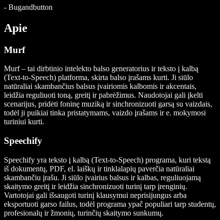
-
Bugandbutton
Apie
Murf
Murf – tai dirbtinio intelekto balso generatorius ir teksto į kalbą
(Text-to-Speech) platforma, skirta balso įrašams kurti. Ji siūlo
natūraliai skambančius balsus įvairiomis kalbomis ir akcentais,
leidžia reguliuoti toną, greitį ir pabrėžimus. Naudotojai gali įkelti
scenarijus, pridėti foninę muziką ir sinchronizuoti garsą su vaizdais,
todėl ji puikiai tinka pristatymams, vaizdo įrašams ir e. mokymosi
turiniui kurti.
Speechify
Speechify yra teksto į kalbą (Text-to-Speech) programa, kuri tekstą
iš dokumentų, PDF, el. laiškų ir tinklalapių paverčia natūraliai
skambančiu įrašu. Ji siūlo įvairius balsus ir kalbas, reguliuojamą
skaitymo greitį ir leidžia sinchronizuoti turinį tarp įrenginių.
Vartotojai gali išsaugoti turinį klausymui neprisijungus arba
eksportuoti garso failus, todėl programa ypač populiari tarp studentų,
profesionalų ir žmonių, turinčių skaitymo sunkumų.