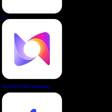
VS
Speechify ir Murf palyginimas