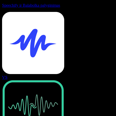
Speechify ir Balabolka palyginimas
VS