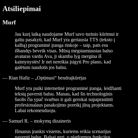
Atsiliepimai
Murf
Jau kurį laiką naudojame Murf savo turinio kūrimui ir
galiu pasakyti, kad Murf yra geriausia TTS (teksto į
kalbą) programinė įranga rinkoje – taip, pats esu
išbandęs beveik visas. Mūsų mėgstamiausias balso
avataras vardu Ava, ji skamba lyg mergina iš
kaimynystės! Ir net nereikia įsigyti Pro plano, kad
galėtum naudotis jos balsu.
—
Rian Hafiz – „Optimasi“ bendraįkūrėjas
Murf yra puiki internetinė programinė įranga, leidžianti
tekstą paversti balsu. Manau, kad šis technologinis
šuolis čia ypač svarbus ir gali gerokai supaprastinti
profesionalaus pasakojimo poreikį jūsų projektams.
Labai rekomenduoju.
—
Samuel R. – mokymų dizaineris
Išmanus įrankis visiems, kuriems reikia scenarijus
paversti balsu. Balsai geri, o platformos funkcijos