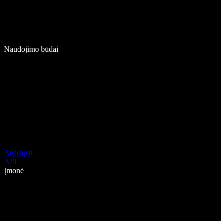
Naudojimo būdai
Atsisiųsti
API
Įmonė