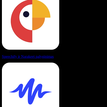
Speechify ir Narakeet palyginimas