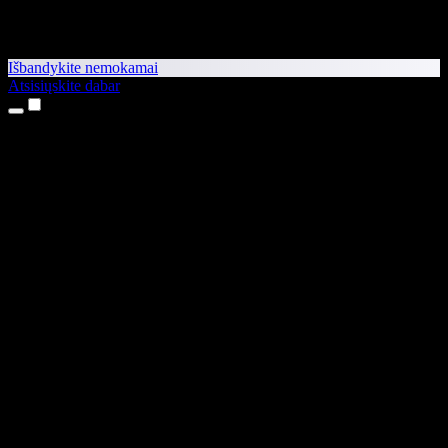
Išbandykite nemokamai
Atsisiųskite dabar
Produktai
Teksto skaitymas balsu
iPhone ir iPad programėlės
Android programėlė
Chrome plėtinys
Edge plėtinys
Interneto programėlė
Mac programėlė
Windows programėlė