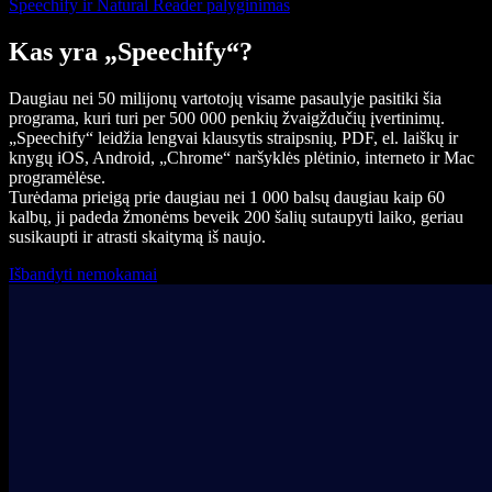
Speechify ir Natural Reader palyginimas
Kas yra „Speechify“?
Daugiau nei 50 milijonų vartotojų visame pasaulyje pasitiki šia
programa, kuri turi per 500 000 penkių žvaigždučių įvertinimų.
„Speechify“ leidžia lengvai klausytis straipsnių, PDF, el. laiškų ir
knygų iOS, Android, „Chrome“ naršyklės plėtinio, interneto ir Mac
programėlėse.
Turėdama prieigą prie daugiau nei 1 000 balsų daugiau kaip 60
kalbų, ji padeda žmonėms beveik 200 šalių sutaupyti laiko, geriau
susikaupti ir atrasti skaitymą iš naujo.
Išbandyti nemokamai