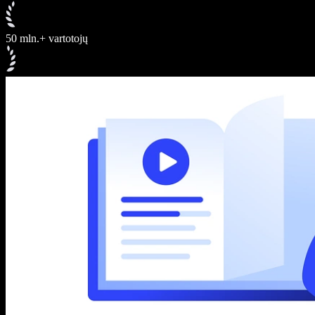
50 mln.+ vartotojų