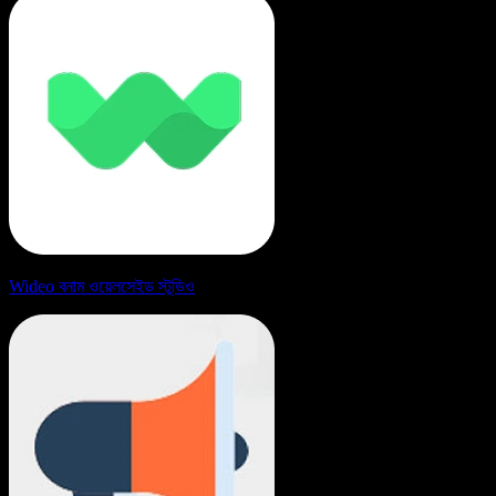
Wideo বনাম ওয়েলসেইড স্টুডিও