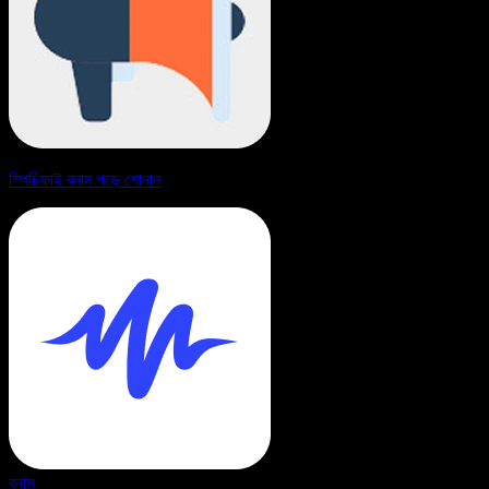
স্পিচিফাই বনাম পড়ে শোনান
বনাম