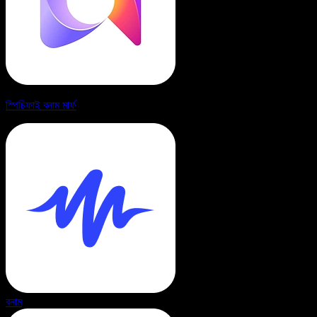
স্পিচিফাই বনাম মার্ফ
বনাম