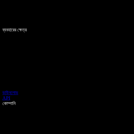
ব্যবহারের ক্ষেত্র
ডাউনলোড
API
কোম্পানি