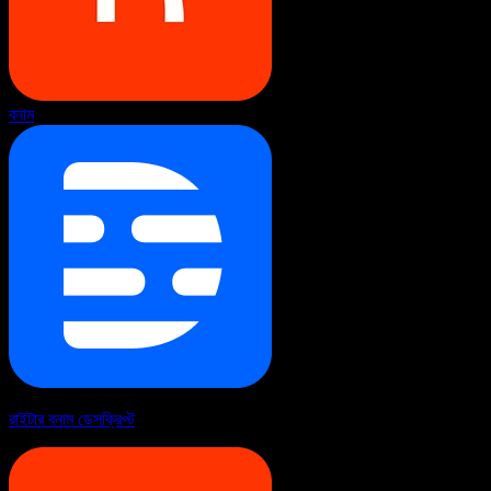
বনাম
রাইটার বনাম ডেসক্রিপ্ট