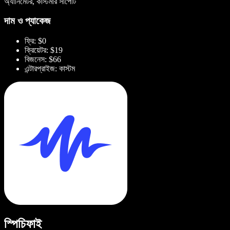
অ্যানিমেটর, কাস্টমার সাপোর্ট
দাম ও প্যাকেজ
ফ্রি: $0
ক্রিয়েটর: $19
বিজনেস: $66
এন্টারপ্রাইজ: কাস্টম
স্পিচিফাই