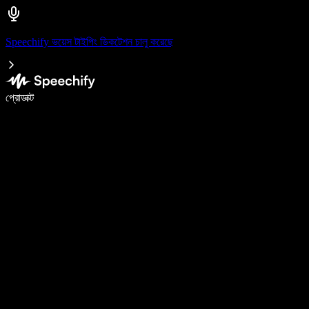
Speechify ভয়েস টাইপিং ডিকটেশন চালু করেছে
ভয়েস টাইপিং দিয়ে ৫ গুণ দ্রুত লিখুন
প্রোডাক্ট
আরও জানুন