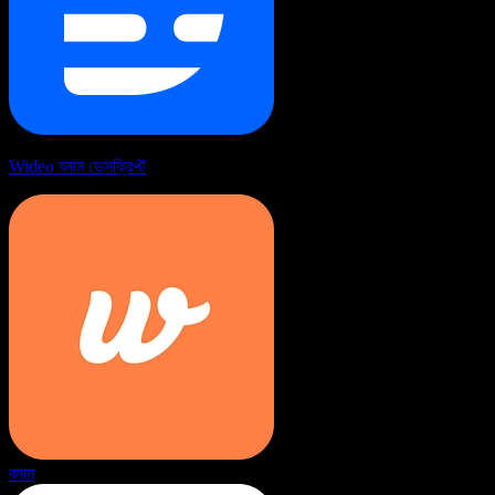
Wideo বনাম ডেসক্রিপ্ট
বনাম