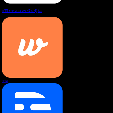
রাইটার বনাম ওয়েলসেইড স্টুডিও
বনাম