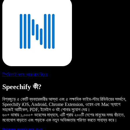
স্পিচিফাই বনাম ন্যাচারাল রিডার
Speechify কী?
বিশ্বজুড়ে ৫ কোটি ব্যবহারকারীর আস্থা এবং ৫ লক্ষাধিক ফাইভ-স্টার রিভিউয়ের সমর্থনে,
Speechify iOS, Android, Chrome Extension, ওয়েব এবং Mac অ্যাপে
সহজেই আর্টিকেল, PDF, ইমেইল ও বই শোনার সুযোগ দেয়।
৬০+ ভাষায় ১,০০০+ ভয়েসের মাধ্যমে, এটি প্রায় ২০০টি দেশের মানুষের সময় বাঁচাতে,
মনোযোগ বাড়াতে এবং পড়াকে এক নতুন অভিজ্ঞতায় পরিণত করতে সাহায্য করে।
বিনামূল্যে ব্যবহার করে দেখুন