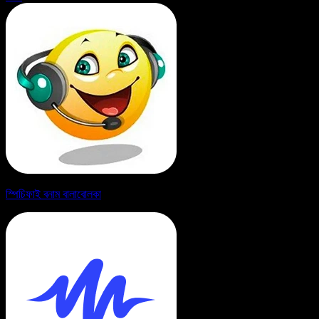
স্পিচিফাই বনাম বালাবোলকা