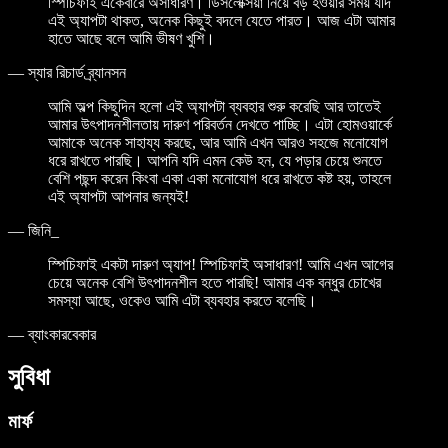
স্পিচিফাই একেবারে অসাধারণ। ডিসলেক্সিয়া নিয়ে বড় হওয়ার সময় যদি
এই অ্যাপটা থাকত, অনেক কিছুই বদলে যেতে পারত। আজ এটা আমার
হাতে আছে বলে আমি ভীষণ খুশি।
—
স্যার রিচার্ড ব্র্যানসন
আমি অল্প কিছুদিন হলো এই অ্যাপটা ব্যবহার শুরু করেছি আর তাতেই
আমার উৎপাদনশীলতায় দারুণ পরিবর্তন দেখতে পাচ্ছি। এটা হোমওয়ার্কে
আমাকে অনেক সাহায্য করছে, আর আমি এখন আরও সহজে মনোযোগ
ধরে রাখতে পারছি। আপনি যদি এমন কেউ হন, যে পড়ার চেয়ে শুনতে
বেশি পছন্দ করেন কিংবা একা একা মনোযোগ ধরে রাখতে কষ্ট হয়, তাহলে
এই অ্যাপটা আপনার জন্যই!
—
জিনি_
স্পিচিফাই একটা দারুণ অ্যাপ! স্পিচিফাই অসাধারণ! আমি এখন আগের
চেয়ে অনেক বেশি উৎপাদনশীল হতে পারছি! আমার এক বন্ধুর চোখের
সমস্যা আছে, ওকেও আমি এটা ব্যবহার করতে বলেছি।
—
ব্যাংকারবেকার
সুবিধা
মার্ফ