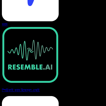
বনাম
স্পিচিফাই বনাম রিজেম্বল এআই