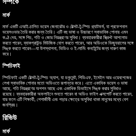
সম্পর্কে
মার্ফ
মার্ফ একটি এআই-চালিত ভয়েস জেনারেটর ও টেক্সট-টু-স্পিচ প্ল্যাটফর্ম, যা প্রফেশনাল
ভয়েসওভার তৈরি করার জন্য তৈরি। এটি বহু ভাষা ও উচ্চারণে স্বাভাবিক শোনায় এমন
কণ্ঠ দেয়, সঙ্গে পিচ, গতি ও জোর নিয়ন্ত্রণের সুবিধা। ব্যবহারকারীরা স্ক্রিপ্ট আপলোড
করতে পারেন, ব্যাকগ্রাউন্ড মিউজিক যোগ করতে পারেন, আর অডিওকে ভিজ্যুয়ালের সঙ্গে
সিঙ্ক করতে পারেন—যা উপস্থাপনা, ভিডিও ও ই-লার্নিং কনটেন্টের জন্য দারুণ কাজ
করে।
স্পিচিফাই
স্পিচিফাই একটি টেক্সট-টু-স্পিচ অ্যাপ, যা ডকুমেন্ট, পিডিএফ, ইমেইল আর ওয়েবপেজের
লেখা স্বাভাবিক শোনার মতো অডিওতে রূপান্তর করে। এতে একাধিক ভয়েস ও ভাষা
আছে, গতি নিয়ন্ত্রণের অপশন আছে এবং একাধিক ডিভাইসে সিঙ্ক করার সুবিধাও
রয়েছে। ব্যবহারকারীরা অফলাইনে শুনতে পারেন বা অডিও ফাইল এক্সপোর্ট করতে পারেন,
যার ফলে এটি শিক্ষার্থী, পেশাজীবী এবং পড়ার ক্ষেত্রে অসুবিধা থাকা মানুষের মধ্যে বেশ
জনপ্রিয়।
রিভিউ
মার্ফ