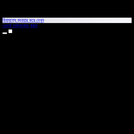
বিনামূল্যে ব্যবহার করে দেখুন
এখনই ডাউনলোড করুন
প্রোডাক্ট
টেক্সট টু স্পিচ
আইফোন ও আইপ্যাড অ্যাপ
অ্যান্ড্রয়েড অ্যাপ
ক্রোম এক্সটেনশন
এজ এক্সটেনশন
ওয়েব অ্যাপ
ম্যাক অ্যাপ
উইন্ডোজ অ্যাপ