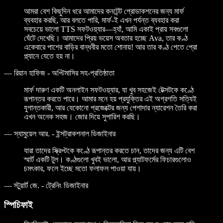
আমরা বেশ কিছুদিন ধরে আমাদের কনটেন্ট প্রোডাকশনের জন্য মার্ফ
ব্যবহার করছি, আর বলতে পারি, মার্ফ-ই এখন পর্যন্ত ব্যবহার করা
সবচেয়ে ভালো TTS সফটওয়্যার—হ্যাঁ, আমি একাই প্রায় সবগুলো
ঘেঁটে দেখেছি। আমাদের প্রিয় ভয়েস অবতার হচ্ছে Ava, তার কণ্ঠ
একেবারে পাশের বাড়ির বান্ধবীর মতো শোনায়! আর তার কণ্ঠ পেতে প্রো
প্ল্যানে যেতে হয় না।
—
রিয়ান হাফিজ - অপ্টিমাসির সহ-প্রতিষ্ঠাতা
মার্ফ দারুণ একটি অনলাইন সফটওয়্যার, যা খুব সহজেই টেক্সটকে কণ্ঠে
রূপান্তর করতে পারে। আমার মনে হয় প্রযুক্তির এই অগ্রগতি সত্যিই
যুগান্তকারী, আর যেকোনো প্রজেক্টের জন্য পেশাদার ন্যারেশন তৈরি করা
এখন অনেক সহজ। জোর দিয়ে সুপারিশ করছি।
—
স্যামুয়েল আর. - ইন্সট্রাকশনাল ডিজাইনার
যারা তাদের স্ক্রিপ্টকে কণ্ঠে রূপান্তর করতে চান, তাদের জন্য এটি বেশ
স্মার্ট একটি টুল। কণ্ঠগুলো খুবই ভালো, আর প্ল্যাটফর্মের ফিচারগুলোও
চমৎকার, ফলে ইচ্ছে মতো ফলাফল পাওয়া যায়।
—
স্টুয়ার্ট জে. - ট্রেনিং ডিজাইনার
স্পিচিফাই