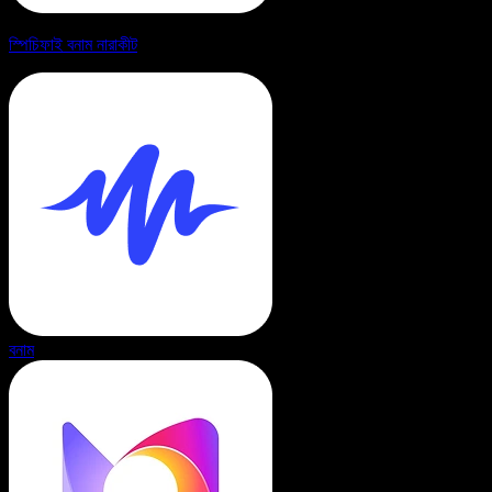
স্পিচিফাই বনাম নারাকীট
বনাম