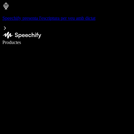
Speechify presenta l'escriptura per veu amb dictat
Escriu 5× més ràpid amb la veu
Productes
Més informació