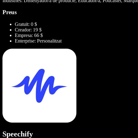
Indústries: Dissenyador/a de producte, Educador/a, Podcaster, Màrque
Preus
Gratuït: 0 $
Creador: 19 $
Empresa: 66 $
Enterprise: Personalitzat
Speechify