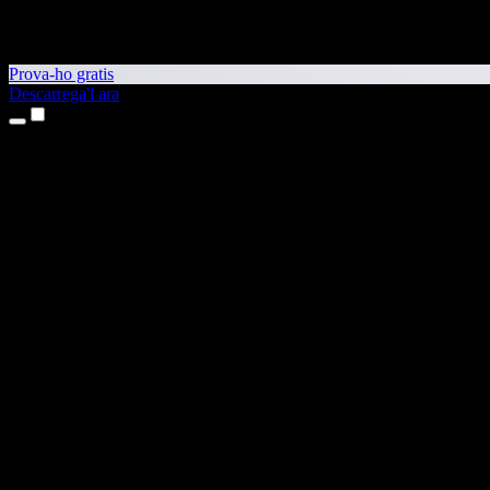
Prova-ho gratis
Descarrega'l ara
Productes
Text a veu
Aplicacions per a iPhone i iPad
Aplicació per a Android
Extensió per al Chrome
Extensió per a l'Edge
Aplicació web
Aplicació per al Mac