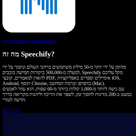
ספיצ'יפיי מול Natural Reader
מה זה Speechify?
מהימן על ידי יותר מ-50 מיליון משתמשים ברחבי העולם ונתמך על ידי
למעלה מ-500,000 ביקורות חמישה כוכבים, Speechify מקל עליכם
להאזין למאמרים, קובצי PDF, אימיילים וספרים באפליקציות iOS,
Android, תוסף Chrome, בדפדפן וברמת המחשב (Mac).
עם גישה ליותר מ-1,000 קולות ביותר מ-60 שפות, הוא עוזר לאנשים
כמעט ב-200 מדינות לחסוך זמן, לשפר את הריכוז וליהנות מקריאה בדרך
חדשה לגמרי.
נסו בחינם