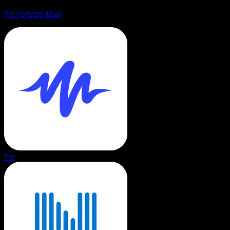
ספיצ'יפיי מול Murf
מול