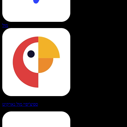
מול
ספיצ'יפיי מול נארקיט