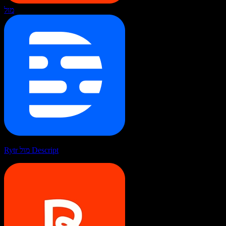
מול
Rytr מול Descript