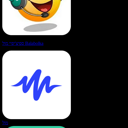
ספיצ'יפיי מול Balabolka
מול