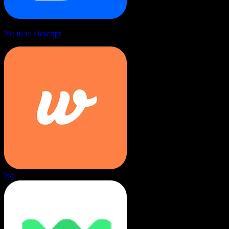
וידאו מול Descript
מול