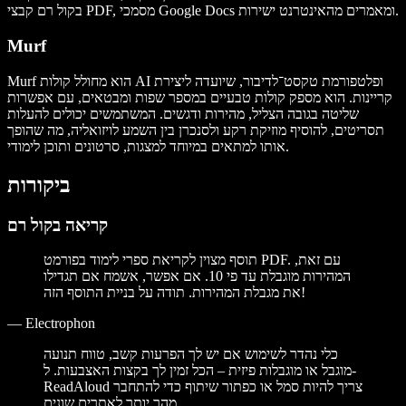
בקול רם קבצי PDF, מסמכי Google Docs ומאמרים מהאינטרנט ישירות.
Murf
Murf הוא מחולל קולות AI ופלטפורמת טקסט־לדיבור, שיועדה ליצירת
קריינות. הוא מספק קולות טבעיים במספר שפות ומבטאים, עם אפשרות
שליטה בגובה הצליל, מהירות ודגשים. המשתמשים יכולים להעלות
תסריטים, להוסיף מוזיקת רקע ולסנכרן בין השמע לויזואליה, מה שהופך
אותו למתאים במיוחד למצגות, סרטונים ותוכן לימודי.
ביקורות
קריאה בקול רם
תוסף מצוין לקריאת ספרי לימוד בפורמט PDF. עם זאת,
המהירות מוגבלת עד פי 10. אם אפשר, אשמח אם תגדילו
את מגבלת המהירות. תודה על בניית התוסף הזה!
—
Electrophon
כלי נהדר לשימוש אם יש לך הפרעות קשב, טווח תנועה
מוגבל או מוגבלות פיזית – הכל זמין לך בקצות האצבעות. ל-
ReadAloud צריך להיות סמל או כפתור שיתוף כדי להתחבר
מהר יותר לאתרים שונים.