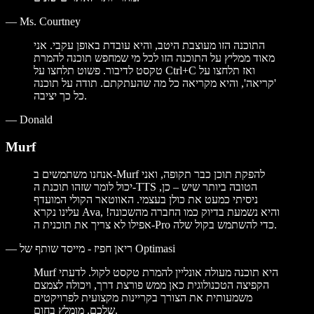
—
Ms. Courtney
התוכנה הזו מעוצבת היטב, והיא עובדת באופן עקבי. אני
מאוד ממליץ על התוכנה הזו לכל מי שמחפש תוכנה להמרת
טקסט לדיבור. פשוט תלחצו על Ctrl+C ואז תלחצו על
'קריאה', והיא מקריאה כל מה שהעתקתם. תודה על תוכנה
כל כך יציבה.
—
Donald
Murf
אנחנו משתמשים ב-Murf להפקת תוכן כבר תקופה, ואני
יכול לומר שזהו תוכנת ה-TTS הטובה ביותר שיש – כן,
ניסיתי כמעט את כולן בעצמי. האווטאר הקולי המועדף
עלינו נקרא Ava, והיא נשמעת בדיוק כמו החברה מהשכונה!
אפילו לא צריך את תוכנית ה-Pro כדי להשתמש בקול שלה.
ריאן חפיז - מייסד שותף של Optimasi
—
Murf היא תוכנה מעולה אונליין להמרת טקסט לקול. לדעתי
הקפיצה הטכנולוגית כאן ממש פורצת דרך, ויכולה לצמצם
משמעותית את הצורך בקריינות מקצועית לפרויקטים
שלכם. מומלץ בחום.