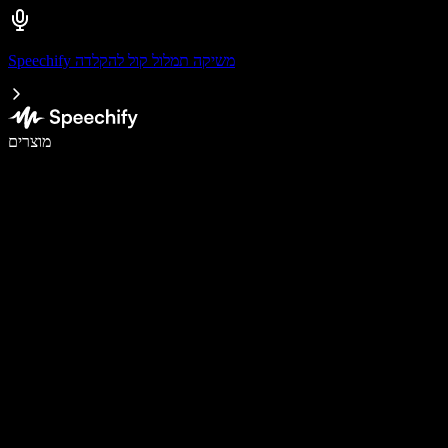
Speechify משיקה תמלול קול להקלדה
לכתוב פי 5 מהר יותר עם הכתבה קולית
מוצרים
למידע נוסף