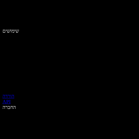
שימושים
הורדה
API
החברה