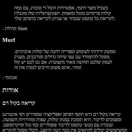
בשביל מוצר חינמי, אפשרויות הקול די טובות, עם כמה
קולות פרימיום מגוגל ומאמזון. הפונקציונליות שלו מוגבלת
לקריאת כל טקסט שנבחר או שניתן לקריאה בדפדפן שלך.
קהילת Slant
-
Murf
ממשק ידידותי לשימוש וספרייה רחבה של קולות איכותיים.
מסוגל להתמודד עם עצי שיחה גדולים ומורכבים. מעניק
לעסק שלכם תחושה מאוד מקצועית. אם גם לכם יש קול
מוזר, אתם פשוט חייבים לנסות את זה!
אנונימי
-
אודות
קריאה בקול רם
קריאה בקול רם היא תוסף דפדפן ואפליקציה שממירים דפי אינטרנט
ומסמכים לדיבור. היא תומכת במגוון קולות, שפות ומהירויות השמעה,
ועובדת עם מנועי טקסט־לדיבור פופולריים כמו גוגל ומיקרוסופט.
המשתמשים יכולים להתאים את גובה הטון והקצב, והכלי מסוגל להקריא