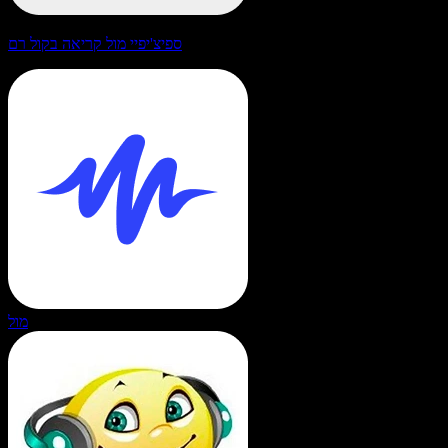
ספיצ'יפיי מול קריאה בקול רם
מול