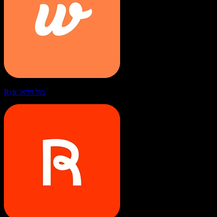
Rytr מול וידאו