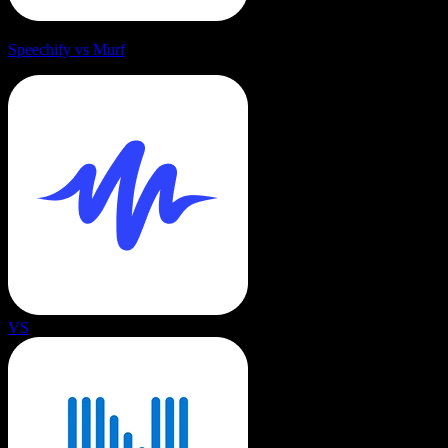
Speechify vs Murf
VS