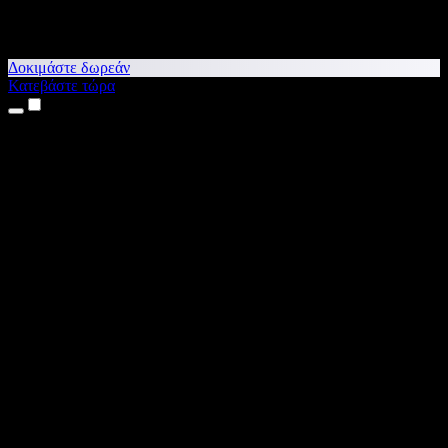
Δοκιμάστε δωρεάν
Κατεβάστε τώρα
Προϊόντα
Κείμενο σε Ομιλία
Εφαρμογές για iPhone & iPad
Εφαρμογή για Android
Επέκταση για Chrome
Επέκταση για Edge
Web εφαρμογή
Εφαρμογή για Mac
Εφαρμογή για Windows