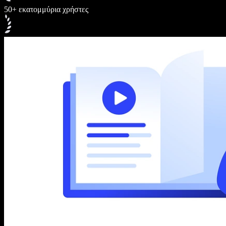
50+ εκατομμύρια χρήστες