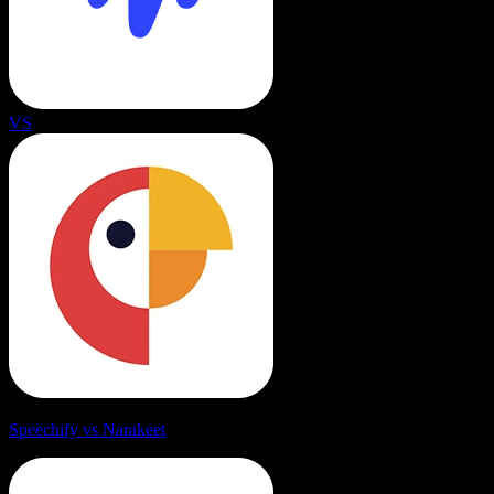
VS
Speechify vs Narakeet