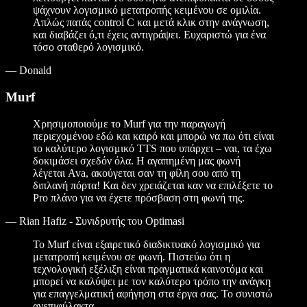
ψάχνουν λογισμικό μετατροπής κειμένου σε ομιλία.
Απλώς πατάς control C και μετά κλικ στην ανάγνωση,
και διαβάζει ό,τι έχεις αντιγράψει. Ευχαριστώ για ένα
τόσο σταθερό λογισμικό.
—
Donald
Murf
Χρησιμοποιούμε το Murf για την παραγωγή
περιεχομένου εδώ και καιρό και μπορώ να πω ότι είναι
το καλύτερο λογισμικό TTS που υπάρχει – ναι, τα έχω
δοκιμάσει σχεδόν όλα. Η αγαπημένη μας φωνή
λέγεται Ava, ακούγεται σαν τη φίλη σου από τη
διπλανή πόρτα! Και δεν χρειάζεται καν να επιλέξετε το
Pro πλάνο για να έχετε πρόσβαση στη φωνή της.
—
Rian Hafiz - Συνιδρυτής του Optimasi
Το Murf είναι εξαιρετικό διαδικτυακό λογισμικό για
μετατροπή κειμένου σε φωνή. Πιστεύω ότι η
τεχνολογική εξέλιξη είναι πραγματικά καινοτόμα και
μπορεί να καλύψει με τον καλύτερο τρόπο την ανάγκη
για επαγγελματική αφήγηση στα έργα σας. Το συνιστώ
ανεπιφύλακτα.