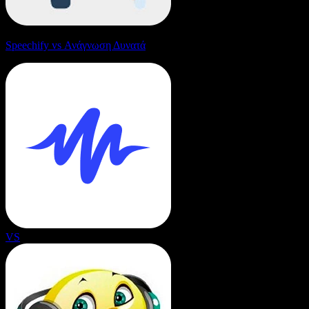
Speechify vs Ανάγνωση Δυνατά
VS