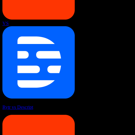
VS
Rytr vs Descript