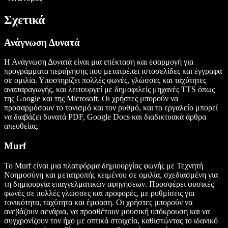
Σχετικά
Ανάγνωση Δυνατά
Η Ανάγνωση Δυνατά είναι μια επέκταση και εφαρμογή για
προγράμματα περιήγησης που μετατρέπει ιστοσελίδες και έγγραφα
σε ομιλία. Υποστηρίζει πολλές φωνές, γλώσσες και ταχύτητες
αναπαραγωγής, και λειτουργεί με δημοφιλείς μηχανές TTS όπως
της Google και της Microsoft. Οι χρήστες μπορούν να
προσαρμόσουν το τονισμό και τον ρυθμό, και το εργαλείο μπορεί
να διαβάζει δυνατά PDF, Google Docs και διαδικτυακά άρθρα
απευθείας.
Murf
Το Murf είναι μια πλατφόρμα δημιουργίας φωνής με Τεχνητή
Νοημοσύνη και μετατροπής κειμένου σε ομιλία, σχεδιασμένη για
τη δημιουργία επαγγελματικών αφηγήσεων. Προσφέρει φυσικές
φωνές σε πολλές γλώσσες και προφορές, με ρυθμίσεις για
τονικότητα, ταχύτητα και έμφαση. Οι χρήστες μπορούν να
ανεβάζουν σενάρια, να προσθέτουν μουσική υπόκρουση και να
συγχρονίζουν τον ήχο με οπτικά στοιχεία, καθιστώντας το ιδανικό