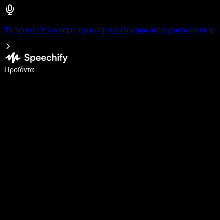
Το Speechify λανσάρει τη φωνητική πληκτρολόγηση (υπαγόρευση)
Γράψτε 5× πιο γρήγορα με φωνητική πληκτρολόγηση
Προϊόντα
Μάθετε περισσότερα