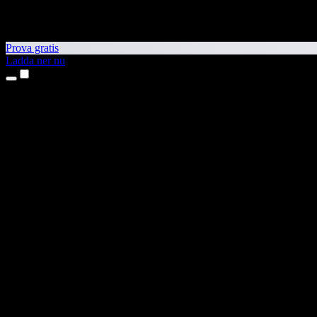
Prova gratis
Ladda ner nu
Produkter
Text till tal
Appar för iPhone och iPad
Android-app
Chrome-tillägg
Edge-tillägg
Webbapp
Mac-app
Windows-app