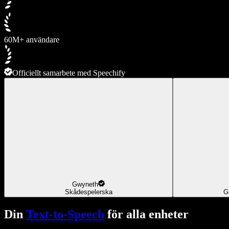
60M+ användare
Officiellt samarbete med Speechify
Gwyneth
Skådespelerska
G
Din
Text-to-Speech
för alla enheter