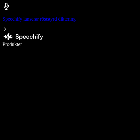
Speechify lanserar röststyrd diktering
Skriv 5× snabbare med röstdiktering
Produkter
Läs mer