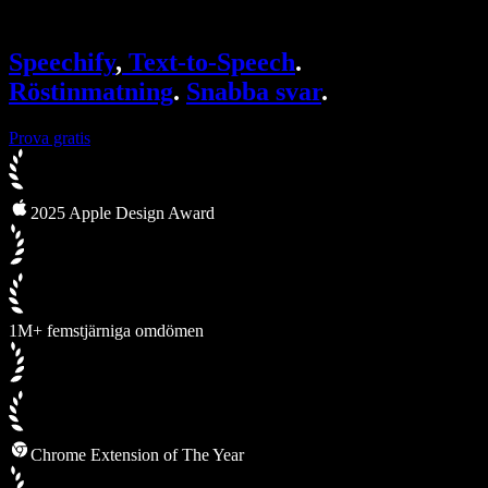
Speechify för Access to Work
Speechify för DSA
SIMBA-röstagenter
Speechify
,
Text-to-Speech
.
Speechify för utvecklare
Röstinmatning
.
Snabba svar
.
Prova gratis
2025 Apple Design Award
1M+ femstjärniga omdömen
Chrome Extension of The Year