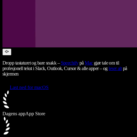
Dropp tastaturet og bare snakk –
Speechify
på
Mac
gjør tale om til
profesjonell tekst i Slack, Outlook, Cursor & alle apper – og
leser alt
på
skjermen
Last ned for macOS
Dagens app
App Store