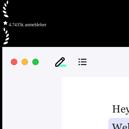
4.7
435k anmeldelser