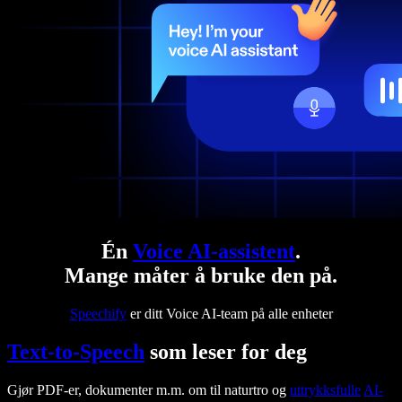
Én
Voice AI-assistent
.
Mange måter å bruke den på.
Speechify
er ditt Voice AI-team på alle enheter
Text-to-Speech
som leser for deg
Gjør PDF-er, dokumenter m.m. om til naturtro og
uttrykksfulle
AI-