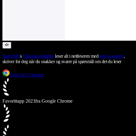
Speechify
s
Chrome-utvidelse
leser alt i nettleseren med
text-to-speech
,
skriver for deg når du snakker og svarer på spørsmål om det du leser
Legg til i Chrome
Favorittapp 2023
fra Google Chrome