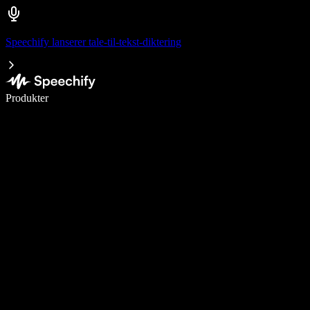
Speechify lanserer tale-til-tekst-diktering
Skriv 5× raskere med diktering
Produkter
Les mer