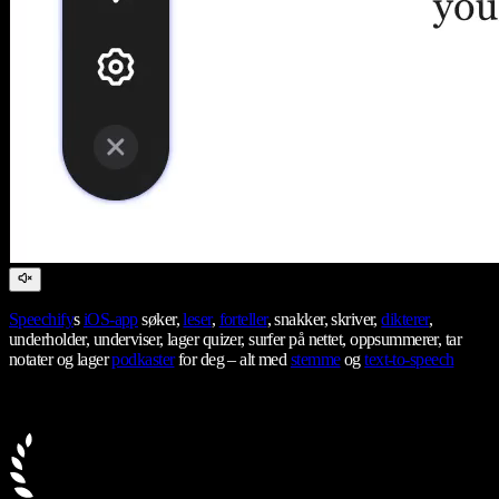
Speechify
s
iOS-app
søker,
leser
,
forteller
, snakker, skriver,
dikterer
,
underholder, underviser, lager quizer, surfer på nettet, oppsummerer, tar
notater og lager
podkaster
for deg – alt med
stemme
og
text-to-speech