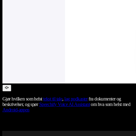
Gjør hvilken som helst
tekst til tale
,
lag podkaster
fra dokumenter og
beskrivelser, og spør
Speechify Voice AI Assistant
om hva som helst med
Android-appen