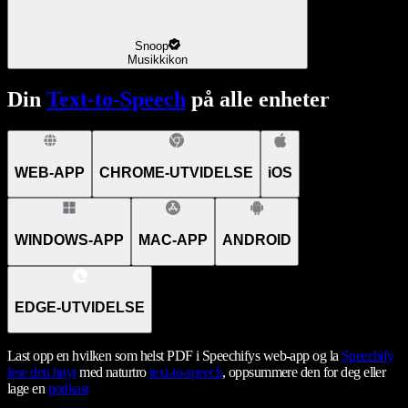
Snoop
Musikkikon
Din
Text-to-Speech
på alle enheter
WEB-APP
CHROME-UTVIDELSE
iOS
WINDOWS-APP
MAC-APP
ANDROID
EDGE-UTVIDELSE
Last opp en hvilken som helst PDF i Speechifys web-app og la
Speechify
lese den høyt
med naturtro
text-to-speech
, oppsummere den for deg eller
lage en
podkast