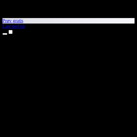
Prøv gratis
Last ned nå
Produkter
Tekst til tale
iPhone- og iPad-apper
Android-app
Chrome-utvidelse
Edge-utvidelse
Nettapp
Mac-app
Windows-app