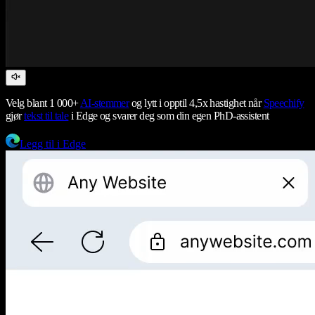
Velg blant 1 000+
AI-stemmer
og lytt i opptil 4,5x hastighet når
Speechify
gjør
tekst til tale
i Edge og svarer deg som din egen PhD-assistent
Legg til i Edge