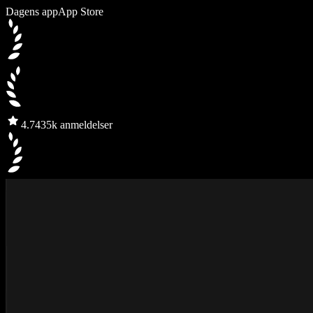
Dagens app
App Store
4.7
435k anmeldelser