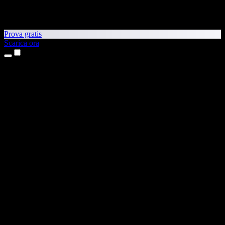
Prova gratis
Scarica ora
Prodotti
Sintesi vocale
App per iPhone e iPad
App Android
Estensione per Chrome
Estensione per Edge
App web
App per Mac
App Windows