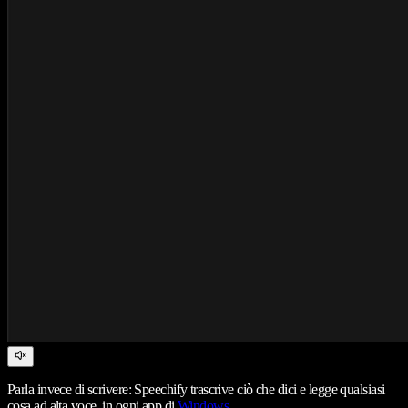
Parla invece di scrivere: Speechify trascrive ciò che dici e legge qualsiasi
cosa ad alta voce, in ogni app di
Windows