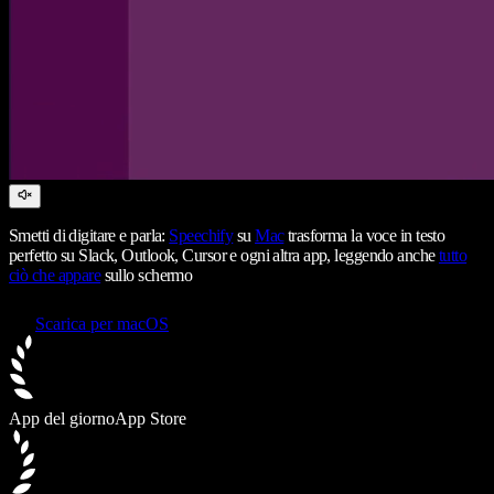
Smetti di digitare e parla:
Speechify
su
Mac
trasforma la voce in testo
perfetto su Slack, Outlook, Cursor e ogni altra app, leggendo anche
tutto
ciò che appare
sullo schermo
Scarica per macOS
App del giorno
App Store