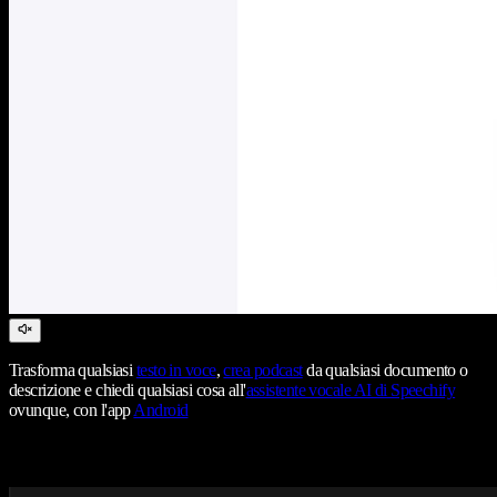
Trasforma qualsiasi
testo in voce
,
crea podcast
da qualsiasi documento o
descrizione e chiedi qualsiasi cosa all'
assistente vocale AI di Speechify
ovunque, con l'app
Android