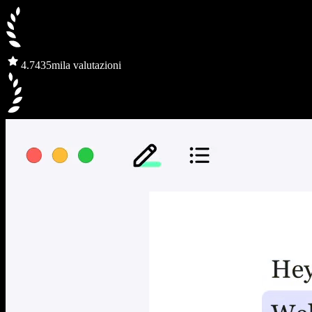
4.7
435mila valutazioni