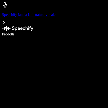
Speechify lancia la dettatura vocale
Scrivi 5× più velocemente con la dettatura vocale
Prodotti
Scopri di più