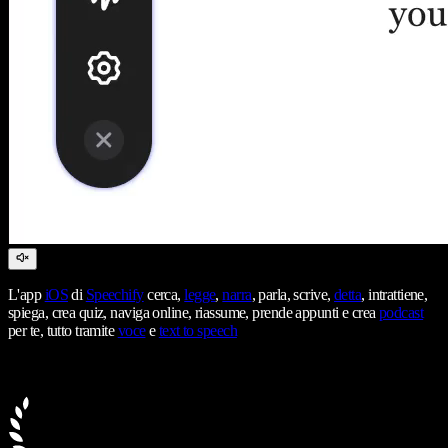
L'app
iOS
di
Speechify
cerca,
legge
,
narra
, parla, scrive,
detta
, intrattiene,
spiega, crea quiz, naviga online, riassume, prende appunti e crea
podcast
per te, tutto tramite
voce
e
text to speech