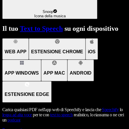
Snoop
Icona della musica
Il tuo
Text to Speech
su ogni dispositivo
WEB APP
ESTENSIONE CHROME
iOS
APP WINDOWS
APP MAC
ANDROID
ESTENSIONE EDGE
Carica qualsiasi PDF nell'app web di Speechify e lascia che
Speechify
lo
legga ad alta voce
per te con
text to speech
realistico, lo riassuma o ne crei
un
podcast