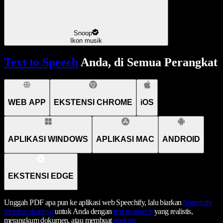
Snoop
Ikon musik
Text to Speech
Anda, di Semua Perangkat
WEB APP
EKSTENSI CHROME
iOS
APLIKASI WINDOWS
APLIKASI MAC
ANDROID
EKSTENSI EDGE
Unggah PDF apa pun ke aplikasi web Speechify, lalu biarkan
Speechify
membacakannya
untuk Anda dengan
text to speech
yang realistis,
merangkum dokumen, atau membuat
podcast