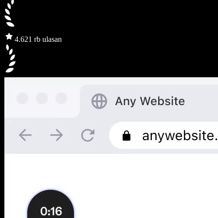
4.6
21 rb ulasan