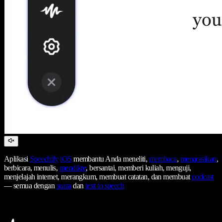
Aplikasi
Speechify
iOS
membantu Anda meneliti,
membaca
,
menarasikan
,
berbicara, menulis,
mendikte
, bersantai, memberi kuliah, menguji,
menjelajah internet, merangkum, membuat catatan, dan membuat
podcast
— semua dengan
suara
dan
text to speech