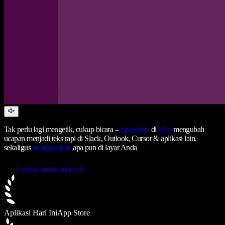
Tak perlu lagi mengetik, cukup bicara –
Speechify
di
Mac
mengubah
ucapan menjadi teks rapi di Slack, Outlook, Cursor & aplikasi lain,
sekaligus
membacakan
apa pun di layar Anda
Unduh untuk macOS
Aplikasi Hari Ini
App Store