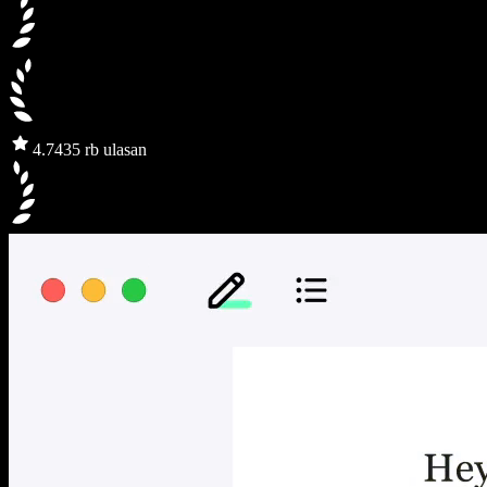
4.7
435 rb ulasan