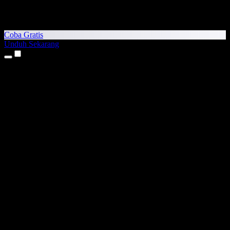
Coba Gratis
Unduh Sekarang
Produk
Teks ke Suara
Aplikasi iPhone & iPad
Aplikasi Android
Ekstensi Chrome
Ekstensi Edge
Aplikasi Web
Aplikasi Mac
Aplikasi Windows