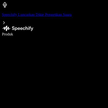
Speechify Luncurkan Dikte Pengetikan Suara
Menulis 5× lebih cepat dengan dikte suara
Produk
Pelajari lebih lanjut