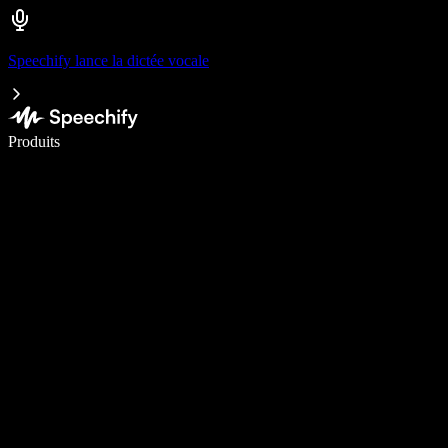
Speechify lance la dictée vocale
Écrivez 5× plus vite grâce à la dictée vocale
Produits
En savoir plus