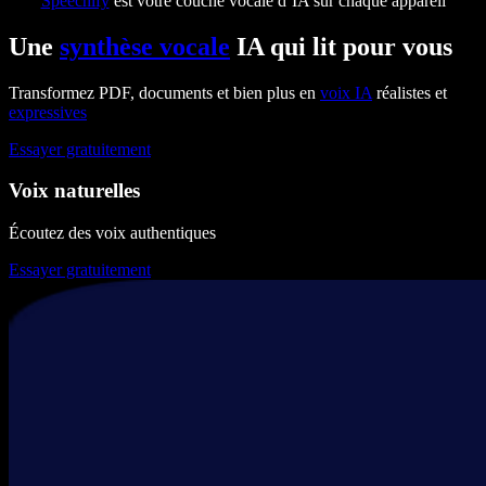
Speechify
est votre couche vocale d’IA sur chaque appareil
Une
synthèse vocale
IA qui lit pour vous
Transformez PDF, documents et bien plus en
voix IA
réalistes et
expressives
Essayer gratuitement
Voix naturelles
Écoutez des voix authentiques
Essayer gratuitement