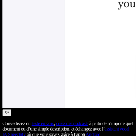
Convertissez du
texte en voix
,
créez des podcasts
à partir de n’importe quel
document ou d’une simple description, et échangez avec l’
assistant vocal
IA Speechify
où que vous soyez grâce à l’appli
Android