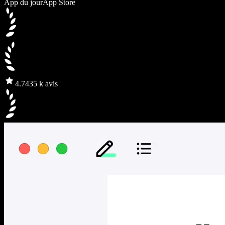
App du jour
App Store
4.7
435 k avis