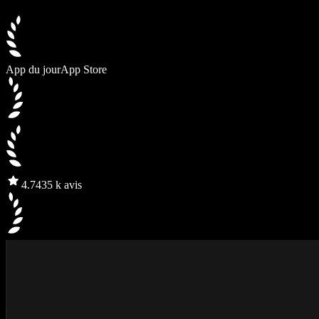
App du jour
App Store
4.7
435 k avis