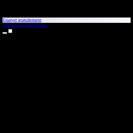
Essayer gratuitement
Télécharger maintenant
Produits
Synthèse vocale
Apps iPhone et iPad
App Android
Extension Chrome
Extension Edge
Application web
App Mac
App Windows