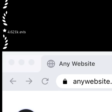
4.6
21k avis