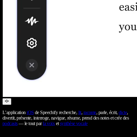
L’application
iOS
de Speechify recherche,
lit
,
raconte
, parle, écrit,
dicte
,
divertit, présente, interroge, navigue, résume, prend des notes et crée des
podcasts
— le tout par
la voix
et
synthèse vocale