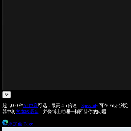
超 1,000 种
AI 声音
可选，最高 4.5 倍速，
Speechify
可在 Edge 浏览
器中将
文本转语音
，并像博士助理一样回答你的问题
添加至 Edge