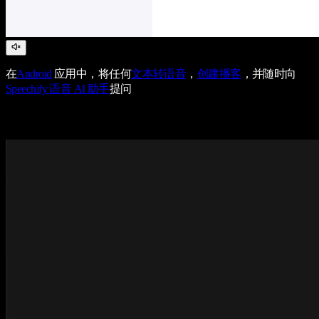
在
Android
应用中，将任何
文本转语音
，
创建播客
，并随时向
Speechify 语音 AI 助手
提问