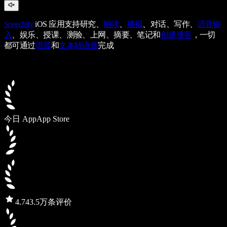
Speechify
iOS 应用支持研究、
朗读
、
播报
、对话、写作、
语音输
入
、娱乐、授课、测验、上网、摘要、笔记和
创建播客
，一切
都可通过
语音
和
文本转语音
完成
今日 App
App Store
4.7
43.5万条评价