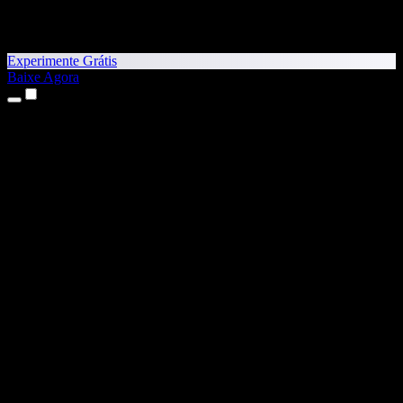
Experimente Grátis
Baixe Agora
Produtos
Texto para Fala
Apps para iPhone e iPad
App para Android
Extensão para Chrome
Extensão para Edge
App Web
App para Mac
App para Windows