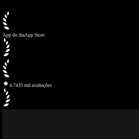
App do dia
App Store
4.7
435 mil avaliações