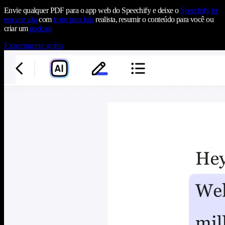
Envie qualquer PDF para o app web do Speechify e deixe o
Speechify
ler
em voz alta
com
texto para fala
realista, resumir o conteúdo para você ou
criar um
podcast
Experimente grátis