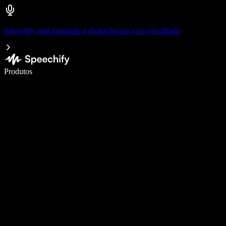
Speechify está lançando a digitação por voz com ditado
Escreva 5× mais rápido com digitação por voz
Produtos
Saiba mais