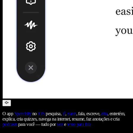
O app
Speechify
no
iOS
pesquisa,
lê
,
narra
, fala, escreve,
dita
, entretém,
explica, cria quizzes, navega na internet, resume, faz anotações e cria
podcasts
para você — tudo por
voz
e
texto para fala