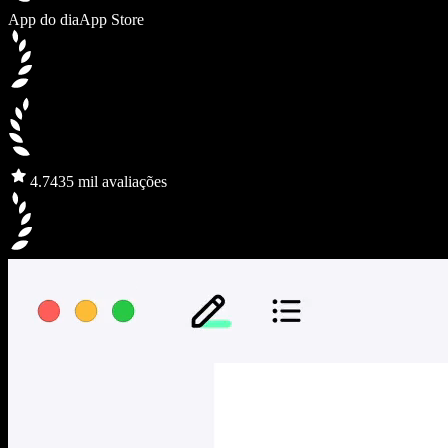
App do dia
App Store
4.7
435 mil avaliações