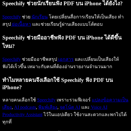
Speechify ช่วยนักเรียนฟัง PDF บน iPhone ได้ยังไง?
Speechify
ช่วย
นักเรียน
โดยเปลี่ยนสื่อการเรียนให้เป็นเสียง ทำ
สรุป
ย่อเนื้อหา
และช่วยเรียนรู้ผ่านเสียงแบบโต้ตอบ
Speechify ช่วยมืออาชีพฟัง PDF บน iPhone ได้ดีขึ้น
ไหม?
Speechify
ช่วยมืออาชีพสรุป
เอกสาร
และเปลี่ยนเป็นเสียงให้
ฟังได้เร็วขึ้น เหมาะกับคนที่ต้องอ่านรายงานจำนวนมาก
ทำไมหลายคนจึงเลือกใช้ Speechify ฟัง PDF บน
iPhone?
หลายคนเลือกใช้
Speechify
เพราะรวมฟีเจอร์
แปลงข้อความเป็น
เสียง
,
AI podcasts
,
พิมพ์เสียง
,
จดโน้ต AI
และ
Voice AI
Productivity Assistant
ไว้ในแอปเดียว ใช้งานสะดวกและพกไปได้
ทุกที่