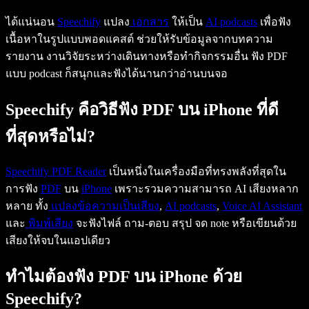
ได้แน่นอน
Speechify
แปลง
เอกสาร
ให้เป็น
AI podcasts
เพื่อฟัง
เนื้อหาในรูปแบบพอดแคสต์ ช่วยให้รับข้อมูลจากบทความ
รายงาน งานวิจัยระหว่างเดินทางหรือทำกิจกรรมอื่น ฟัง PDF
แบบ podcast ก็สนุกและฟังได้นานกว่าอ่านบนจอ
Speechify คือวิธีฟัง PDF บน iPhone ที่ดี
ที่สุดหรือไม่?
Speechify PDF Reader
เป็นหนึ่งในเครื่องมือที่ทรงพลังที่สุดใน
การฟัง
PDF
บน
iPhone
เพราะรวมความสามารถ AI เสียงหลาก
หลาย ทั้ง
แปลงข้อความเป็นเสียง
,
AI podcasts
,
Voice AI Assistant
และ
พิมพ์เสียง
จะฟังไฟล์ ถาม-ตอบ สรุป จด note หรือเขียนด้วย
เสียงให้จบในแอปเดียว
ทำไมต้องฟัง PDF บน iPhone ด้วย
Speechify?