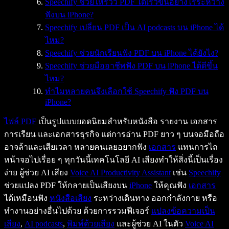
Speechify ช่วยให้รีวิว PDF ได้เร็วขึ้นอย่างไรระหว่าง
ฟังบน iPhone?
Speechify เปลี่ยน PDF เป็น AI podcasts บน iPhone ได้
ไหม?
Speechify ช่วยนักเรียนฟัง PDF บน iPhone ได้ยังไง?
Speechify ช่วยมืออาชีพฟัง PDF บน iPhone ได้ดีขึ้น
ไหม?
ทำไมหลายคนจึงเลือกใช้ Speechify ฟัง PDF บน
iPhone?
ไฟล์ PDF
เป็นรูปแบบยอดนิยมสำหรับหนังสือ รายงาน เอกสาร
การเรียน และเอกสารธุรกิจ แต่การอ่าน PDF ยาว ๆ บนจอมือถือ
อาจล้าและเสียเวลา หลายคนเลยอยากฟัง
เอกสาร
แทนการไถ
หน้าจอไปเรื่อย ๆ ทุกวันนี้เทคโนโลยี AI เสียงทำให้สิ่งนี้เป็นเรื่อง
ง่าย ผู้ช่วย AI เสียง
Voice AI Productivity Assistant
เช่น
Speechify
ช่วยแปลง PDF ให้กลายเป็นเสียงบน
iPhone
ให้คุณฟัง
เอกสาร
ได้เหมือนฟัง
หนังสือเสียง
ระหว่างเดินทาง ออกกำลังกาย หรือ
ทำงานอย่างอื่นไปด้วย ด้วยการรวมฟีเจอร์
แปลงข้อความเป็น
เสียง
,
AI podcasts
,
พิมพ์ด้วยเสียง
และผู้ช่วย AI ในตัว
Voice AI