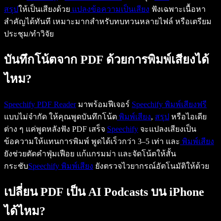
สรุป
ให้เป็นเสียงด้วย
แปลงข้อความเป็นเสียง
ฟังเฉพาะเนื้อหา
สำคัญได้ทันที เหมาะมากสำหรับทบทวนหลายไฟล์ หรือเตรียม
ประชุม/ทำวิจัย
บันทึกโน้ตจาก PDF ด้วยการพิมพ์เสียงได้
ไหม?
Speechify PDF Reader
มาพร้อมฟีเจอร์
Speechify
พิมพ์เสียงฟรี
แบบไม่จำกัด ให้คุณพูดบันทึกโน้ต
พิมพ์เสียง
,
สรุป
หรือไอเดีย
ต่าง ๆ แค่พูดหลังฟัง PDF เสร็จ
Speechify
จะแปลงเสียงเป็น
ข้อความให้แทนการพิมพ์ พูดได้เร็วกว่า 3–5 เท่า และ
พิมพ์เสียง
ยังช่วยตัดคำฟุ่มเฟือย แก้แกรมม่า และจัดโน้ตให้สั้น
กระชับ
Speechify
พิมพ์เสียง
ยังตรวจไวยากรณ์อัตโนมัติให้ด้วย
เปลี่ยน PDF เป็น AI Podcasts บน iPhone
ได้ไหม?