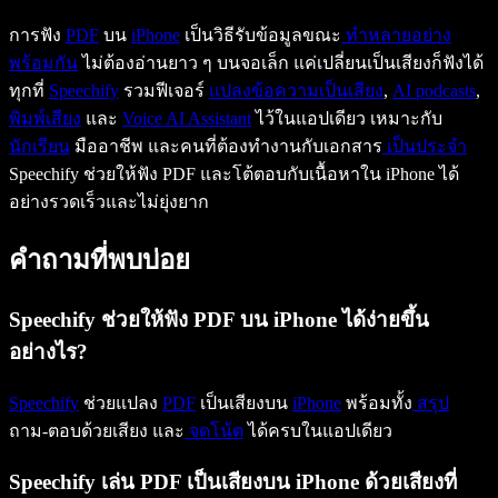
การฟัง
PDF
บน
iPhone
เป็นวิธีรับข้อมูลขณะ
ทำหลายอย่าง
พร้อมกัน
ไม่ต้องอ่านยาว ๆ บนจอเล็ก แค่เปลี่ยนเป็นเสียงก็ฟังได้
ทุกที่
Speechify
รวมฟีเจอร์
แปลงข้อความเป็นเสียง
,
AI podcasts
,
พิมพ์เสียง
และ
Voice AI Assistant
ไว้ในแอปเดียว เหมาะกับ
นักเรียน
มืออาชีพ และคนที่ต้องทำงานกับเอกสาร
เป็นประจำ
Speechify ช่วยให้ฟัง PDF และโต้ตอบกับเนื้อหาใน iPhone ได้
อย่างรวดเร็วและไม่ยุ่งยาก
คำถามที่พบบ่อย
Speechify ช่วยให้ฟัง PDF บน iPhone ได้ง่ายขึ้น
อย่างไร?
Speechify
ช่วยแปลง
PDF
เป็นเสียงบน
iPhone
พร้อมทั้ง
สรุป
ถาม-ตอบด้วยเสียง และ
จดโน้ต
ได้ครบในแอปเดียว
Speechify เล่น PDF เป็นเสียงบน iPhone ด้วยเสียงที่