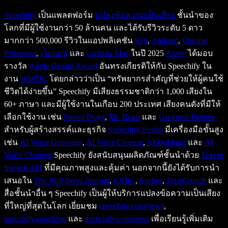
Speechify
เป็นแพลตฟอร์ม
แปลงข้อความเป็นเสียง
ชั้นนำของ
โลกที่มีผู้ใช้งานกว่า 50 ล้านคน และได้รับรีวิวระดับ 5 ดาว
มากกว่า 500,000 รีวิวในแอปพลิเคชัน
iOS
,
Android
,
Chrome
Extension
,
เว็บแอป
และ
แอปบน Mac
ในปี 2025
Apple
ได้มอบ
รางวัล
Apple Design Award
อันทรงเกียรติให้กับ Speechify ใน
งาน
WWDC
โดยกล่าวว่าเป็น “ทรัพยากรสำคัญที่ช่วยให้ผู้คนใช้
ชีวิตได้ง่ายขึ้น” Speechify มีเสียงธรรมชาติกว่า 1,000 เสียงใน
60+ ภาษา และมีผู้ใช้งานในเกือบ 200 ประเทศ เสียงคนดังที่มีให้
เลือกใช้งาน เช่น
Snoop Dogg
,
Mr. Beast
และ
Gwyneth Paltrow
สำหรับผู้สร้างสรรค์และธุรกิจ
Speechify Studio
มีเครื่องมือขั้นสูง
เช่น
AI Voice Generator
,
AI Voice Cloning
,
AI Dubbing
และ
AI
Voice Changer
Speechify ยังสนับสนุนผลิตภัณฑ์ชั้นนำด้วย
Text to
Speech API
ที่มีคุณภาพสูงและคุ้มค่า นอกจากนี้ยังได้รับการนำ
เสนอใน
The Wall Street Journal
,
CNBC
,
Forbes
,
TechCrunch
และ
สื่อชั้นนำอื่น ๆ Speechify เป็นผู้ให้บริการแปลงข้อความเป็นเสียง
ที่ใหญ่ที่สุดในโลก เยี่ยมชม
speechify.com/news
,
speechify.com/blog
และ
speechify.com/press
เพื่อเรียนรู้เพิ่มเติม