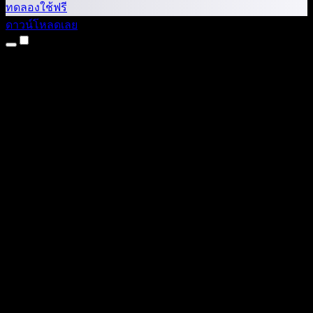
ทดลองใช้ฟรี
ดาวน์โหลดเลย
ผลิตภัณฑ์
แปลงข้อความเป็นเสียง
แอป iPhone และ iPad
แอป Android
ส่วนขยาย Chrome
ส่วนขยาย Edge
เว็บแอป
แอป Mac
แอป Windows