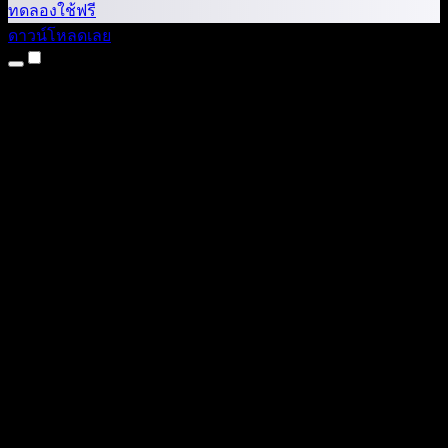
ทดลองใช้ฟรี
ดาวน์โหลดเลย
ผลิตภัณฑ์
แปลงข้อความเป็นเสียง
แอป iPhone และ iPad
แอป Android
ส่วนขยาย Chrome
ส่วนขยาย Edge
เว็บแอป
แอป Mac
แอป Windows