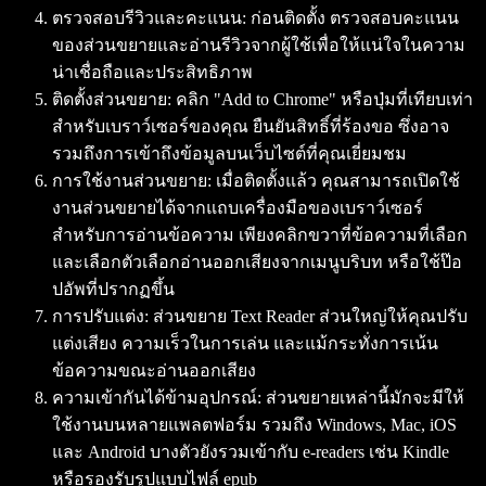
ตรวจสอบรีวิวและคะแนน:
ก่อนติดตั้ง ตรวจสอบคะแนน
ของส่วนขยายและอ่านรีวิวจากผู้ใช้เพื่อให้แน่ใจในความ
น่าเชื่อถือและประสิทธิภาพ
ติดตั้งส่วนขยาย:
คลิก "Add to Chrome" หรือปุ่มที่เทียบเท่า
สำหรับเบราว์เซอร์ของคุณ ยืนยันสิทธิ์ที่ร้องขอ ซึ่งอาจ
รวมถึงการเข้าถึงข้อมูลบนเว็บไซต์ที่คุณเยี่ยมชม
การใช้งานส่วนขยาย:
เมื่อติดตั้งแล้ว คุณสามารถเปิดใช้
งานส่วนขยายได้จากแถบเครื่องมือของเบราว์เซอร์
สำหรับการอ่านข้อความ เพียงคลิกขวาที่ข้อความที่เลือก
และเลือกตัวเลือกอ่านออกเสียงจากเมนูบริบท หรือใช้ป๊อ
ปอัพที่ปรากฏขึ้น
การปรับแต่ง:
ส่วนขยาย Text Reader ส่วนใหญ่ให้คุณปรับ
แต่งเสียง ความเร็วในการเล่น และแม้กระทั่งการเน้น
ข้อความขณะอ่านออกเสียง
ความเข้ากันได้ข้ามอุปกรณ์:
ส่วนขยายเหล่านี้มักจะมีให้
ใช้งานบนหลายแพลตฟอร์ม รวมถึง Windows, Mac, iOS
และ Android บางตัวยังรวมเข้ากับ e-readers เช่น Kindle
หรือรองรับรูปแบบไฟล์ epub