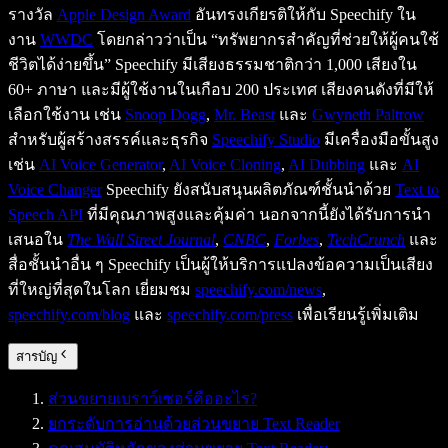
รางวัล
Apple Design Award
อันทรงเกียรติให้กับ Speechify ใน
งาน
WWDC
โดยกล่าวว่าเป็น “ทรัพยากรสำคัญที่ช่วยให้ผู้คนใช้
ชีวิตได้ง่ายขึ้น” Speechify มีเสียงธรรมชาติกว่า 1,000 เสียงใน
60+ ภาษา และมีผู้ใช้งานในเกือบ 200 ประเทศ เสียงคนดังที่มีให้
เลือกใช้งาน เช่น
Snoop Dogg
,
Mr. Beast
และ
Gwyneth Paltrow
สำหรับผู้สร้างสรรค์และธุรกิจ
Speechify Studio
มีเครื่องมือขั้นสูง
เช่น
AI Voice Generator
,
AI Voice Cloning
,
AI Dubbing
และ
AI
Voice Changer
Speechify ยังสนับสนุนผลิตภัณฑ์ชั้นนำด้วย
Text to
Speech API
ที่มีคุณภาพสูงและคุ้มค่า นอกจากนี้ยังได้รับการนำ
เสนอใน
The Wall Street Journal
,
CNBC
,
Forbes
,
TechCrunch
และ
สื่อชั้นนำอื่น ๆ Speechify เป็นผู้ให้บริการแปลงข้อความเป็นเสียง
ที่ใหญ่ที่สุดในโลก เยี่ยมชม
speechify.com/news
,
speechify.com/blog
และ
speechify.com/press
เพื่อเรียนรู้เพิ่มเติม
สารบัญ
ส่วนขยายเบราว์เซอร์คืออะไร?
ยกระดับการอ่านด้วยส่วนขยาย Text Reader