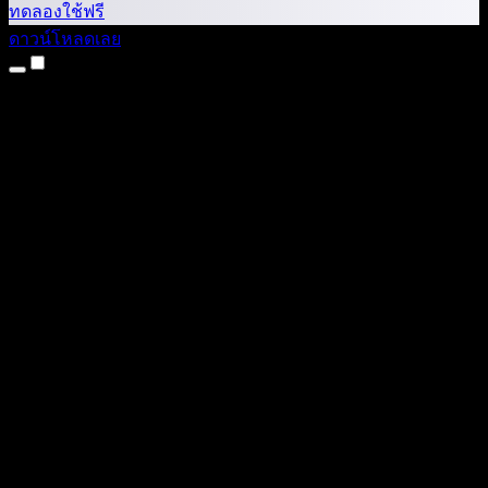
ทดลองใช้ฟรี
ดาวน์โหลดเลย
ผลิตภัณฑ์
แปลงข้อความเป็นเสียง
แอป iPhone และ iPad
แอป Android
ส่วนขยาย Chrome
ส่วนขยาย Edge
เว็บแอป
แอป Mac
แอป Windows