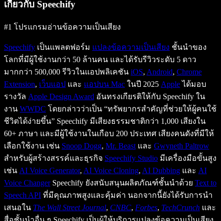
เกี่ยวกับ Speechify
#1 โปรแกรมอ่านข้อความเป็นเสียง
Speechify
เป็นแพลตฟอร์ม
แปลงข้อความเป็นเสียง
ชั้นนำของ
โลกที่มีผู้ใช้งานกว่า 50 ล้านคน และได้รับรีวิวระดับ 5 ดาว
มากกว่า 500,000 รีวิวในแอปพลิเคชัน
iOS
,
Android
,
Chrome
Extension
,
เว็บแอป
และ
แอปบน Mac
ในปี 2025
Apple
ได้มอบ
รางวัล
Apple Design Award
อันทรงเกียรติให้กับ Speechify ใน
งาน
WWDC
โดยกล่าวว่าเป็น “ทรัพยากรสำคัญที่ช่วยให้ผู้คนใช้
ชีวิตได้ง่ายขึ้น” Speechify มีเสียงธรรมชาติกว่า 1,000 เสียงใน
60+ ภาษา และมีผู้ใช้งานในเกือบ 200 ประเทศ เสียงคนดังที่มีให้
เลือกใช้งาน เช่น
Snoop Dogg
,
Mr. Beast
และ
Gwyneth Paltrow
สำหรับผู้สร้างสรรค์และธุรกิจ
Speechify Studio
มีเครื่องมือขั้นสูง
เช่น
AI Voice Generator
,
AI Voice Cloning
,
AI Dubbing
และ
AI
Voice Changer
Speechify ยังสนับสนุนผลิตภัณฑ์ชั้นนำด้วย
Text to
Speech API
ที่มีคุณภาพสูงและคุ้มค่า นอกจากนี้ยังได้รับการนำ
เสนอใน
The Wall Street Journal
,
CNBC
,
Forbes
,
TechCrunch
และ
สื่อชั้นนำอื่น ๆ Speechify เป็นผู้ให้บริการแปลงข้อความเป็นเสียง