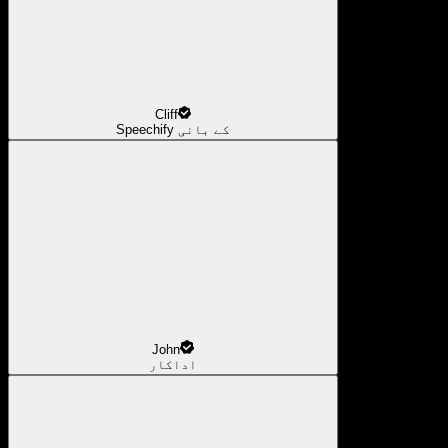
Cliff
Speechify کے بانی
John
اداکار