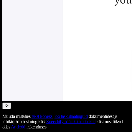
Muuda mistahes
tekst kõneks
,
loo taskuhäälinguid
dokumentidest ja
lühikirjeldustest ning küsi
Speechify häältehisintellektilt
küsimusi liikvel
olles
Androidi
rakenduses