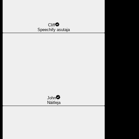
Cliff
Speechify asutaja
John
Näitleja