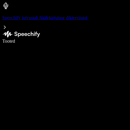
Speechify tutvustab häälekirjutuse dikteerimist
Kirjuta häälega 5× kiiremini
Tooted
Loe lähemalt