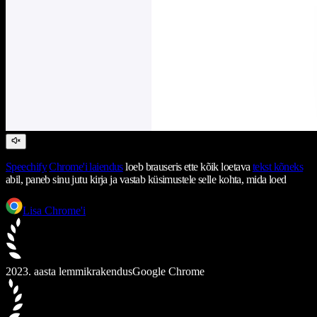
Speechify
Chrome'i laiendus
loeb brauseris ette kõik loetava
tekst kõneks
abil, paneb sinu jutu kirja ja vastab küsimustele selle kohta, mida loed
Lisa Chrome'i
2023. aasta lemmikrakendus
Google Chrome