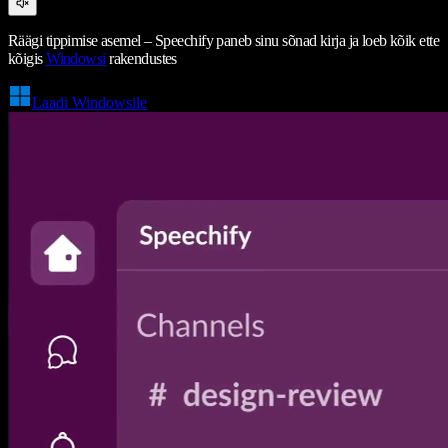
Räägi tippimise asemel – Speechify paneb sinu sõnad kirja ja loeb kõik ette
kõigis
Windowsi
rakendustes
Laadi Windowsile