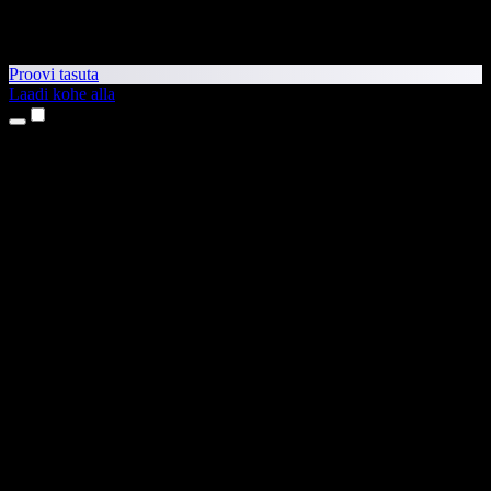
Proovi tasuta
Laadi kohe alla
Tooted
Tekst kõneks
iPhone’i ja iPadi rakendused
Androidi rakendus
Chrome’i laiendus
Edge’i laiendus
Veebirakendus
Maci rakendus
Windowsi rakendus