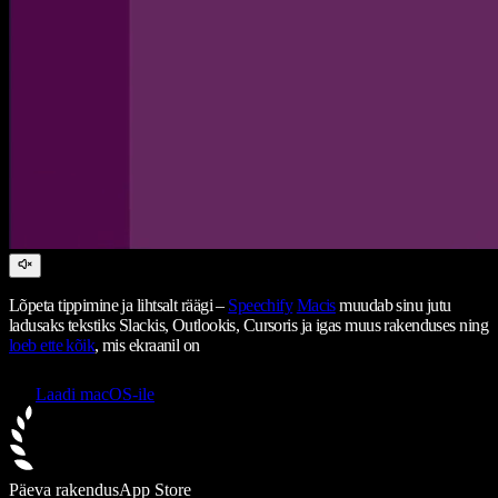
Lõpeta tippimine ja lihtsalt räägi –
Speechify
Macis
muudab sinu jutu
ladusaks tekstiks Slackis, Outlookis, Cursoris ja igas muus rakenduses ning
loeb ette kõik
, mis ekraanil on
Laadi macOS-ile
Päeva rakendus
App Store