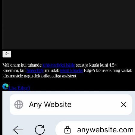
Vali enam kui tuhande
tehisintellekti hääle
seast ja kuula kuni 4,5×
kiiremini, kui
Speechify
muudab
teksti kõneks
Edge'i brauseris ning vastab
küsimustele nagu doktorikraadiga assistent
Lisa Edge'i