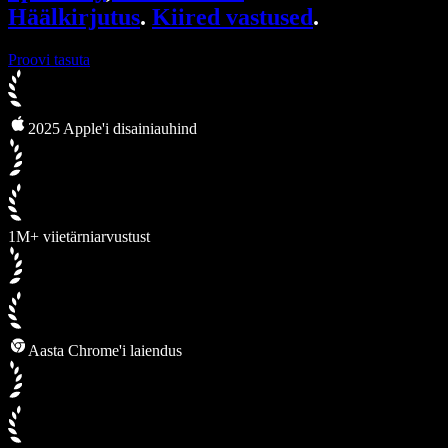
Häälkirjutus
.
Kiired vastused
.
Proovi tasuta
2025 Apple'i disainiauhind
1M+ viietärniarvustust
Aasta Chrome'i laiendus