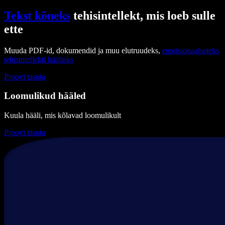
Tekst kõneks
tehisintellekt, mis loeb sulle
ette
Muuda PDF-id, dokumendid ja muu elutruudeks,
emotsionaalseteks
tehisintellekti häälteks
Proovi tasuta
Loomulikud hääled
Kuula hääli, mis kõlavad loomulikult
Proovi tasuta