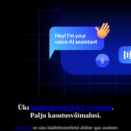
Üks
häältehisintellekti assistent
.
Palju kasutusvõimalusi.
Speechify
on sinu häältehisintellekti abiline igas seadmes