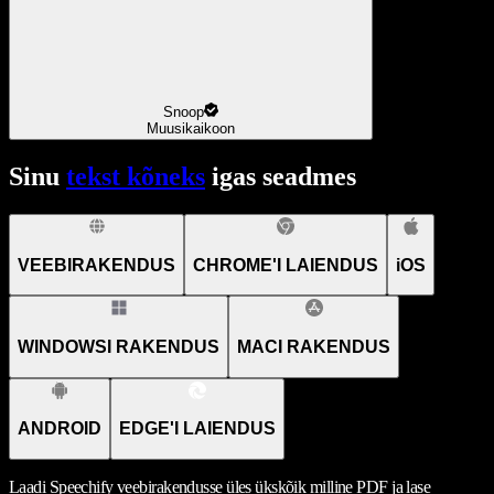
Snoop
Muusikaikoon
Sinu
tekst kõneks
igas seadmes
VEEBIRAKENDUS
CHROME'I LAIENDUS
iOS
WINDOWSI RAKENDUS
MACI RAKENDUS
ANDROID
EDGE'I LAIENDUS
Laadi Speechify veebirakendusse üles ükskõik milline PDF ja lase