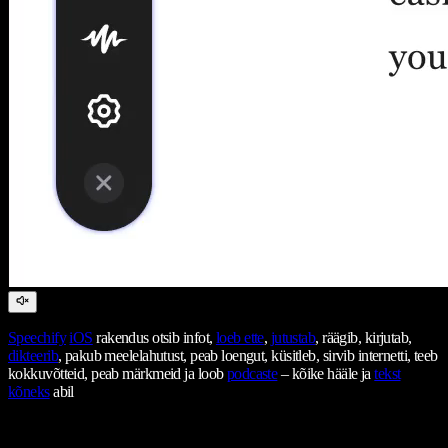
Speechify
iOS
rakendus otsib infot,
loeb ette
,
jutustab
, räägib, kirjutab,
dikteerib
, pakub meelelahutust, peab loengut, küsitleb, sirvib internetti, teeb
kokkuvõtteid, peab märkmeid ja loob
podcaste
– kõike hääle ja
tekst
kõneks
abil