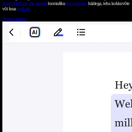
Speechify'l
see ette lugeda
loomuliku
tekst kõneks
häälega, teha kokkuvõte
või luua
podcast
Proovi tasuta