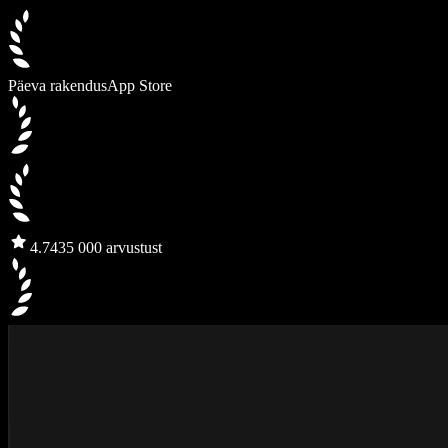
Päeva rakendus
App Store
4.7
435 000 arvustust