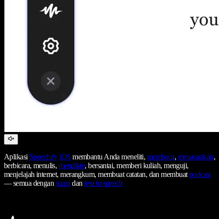
Aplikasi
Speechify
iOS
membantu Anda meneliti,
membaca
,
menarasikan
,
berbicara, menulis,
mendikte
, bersantai, memberi kuliah, menguji,
menjelajah internet, merangkum, membuat catatan, dan membuat
podcast
— semua dengan
suara
dan
text to speech