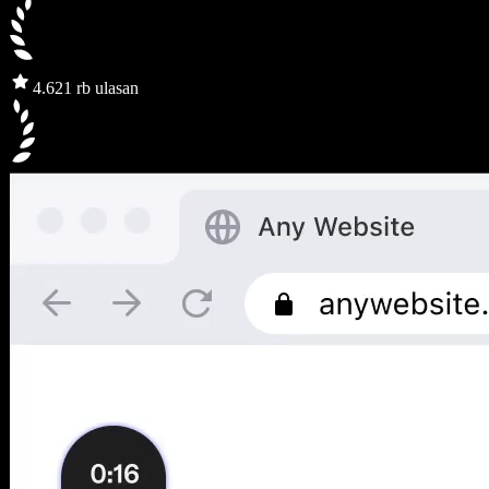
4.6
21 rb ulasan