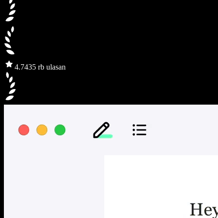
4.7
435 rb ulasan