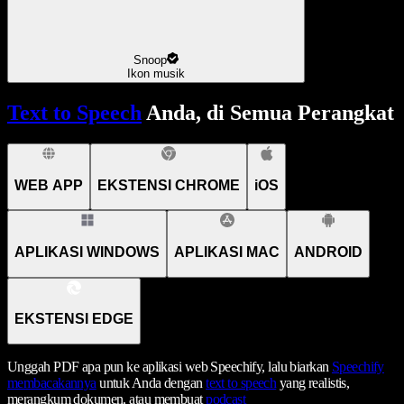
Snoop
Ikon musik
Text to Speech
Anda, di Semua Perangkat
WEB APP
EKSTENSI CHROME
iOS
APLIKASI WINDOWS
APLIKASI MAC
ANDROID
EKSTENSI EDGE
Unggah PDF apa pun ke aplikasi web Speechify, lalu biarkan
Speechify
membacakannya
untuk Anda dengan
text to speech
yang realistis,
merangkum dokumen, atau membuat
podcast