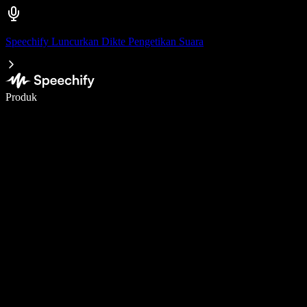
Speechify Luncurkan Dikte Pengetikan Suara
Menulis 5× lebih cepat dengan dikte suara
Produk
Pelajari lebih lanjut