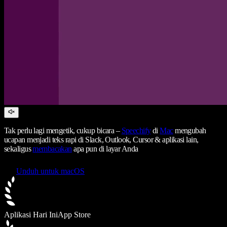
Tak perlu lagi mengetik, cukup bicara –
Speechify
di
Mac
mengubah
ucapan menjadi teks rapi di Slack, Outlook, Cursor & aplikasi lain,
sekaligus
membacakan
apa pun di layar Anda
Unduh untuk macOS
Aplikasi Hari Ini
App Store