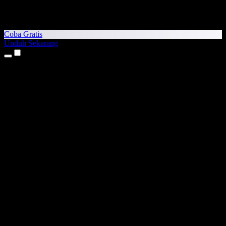
Coba Gratis
Unduh Sekarang
Produk
Teks ke Suara
Aplikasi iPhone & iPad
Aplikasi Android
Ekstensi Chrome
Ekstensi Edge
Aplikasi Web
Aplikasi Mac
Aplikasi Windows