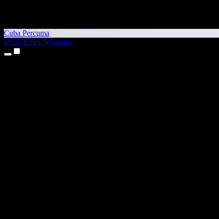
Cuba Percuma
Muat Turun Sekarang
Produk
Teks kepada Pertuturan
Aplikasi iPhone & iPad
Aplikasi Android
Sambungan Chrome
Sambungan Edge
Aplikasi Web
Aplikasi Mac
Aplikasi Windows