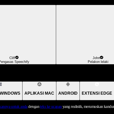
Cliff
John
Pengasas Speechify
Pelakon lelaki
 WINDOWS
APLIKASI MAC
ANDROID
EXTENSI EDGE
annya untuk anda
dengan
teks ke ucapan
yang realistik, merumuskan kandu