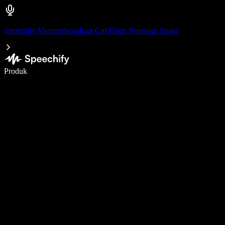
Speechify Memperkenalkan Ciri Dikte Penaipan Suara
Tulis 5× lebih pantas dengan menaip menggunakan suara
Produk
Ketahui Lebih Lanjut