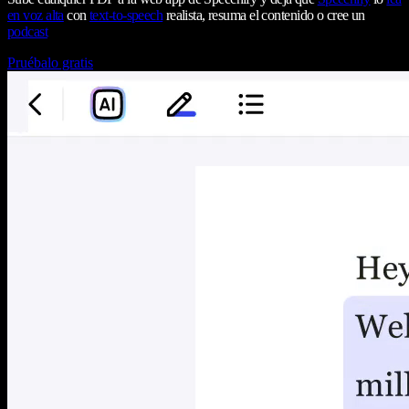
en voz alta
con
text-to-speech
realista, resuma el contenido o cree un
podcast
Pruébalo gratis