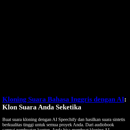
Harga
Generator Suara AI
Cerita Pengguna
Bacakan Google Docs
Studi Kasus B2B
Pengubah Suara AI
Ulasan
Aplikasi Pembaca Teks
Pers
Bacakan untuk Saya
Pembaca Teks ke Suara
Perusahaan
Hubungi Tim Penjualan
Speechify untuk Perusahaan & EDU
Speechify untuk Aksesibilitas di Tempat Kerja
Speechify untuk DSA
Agen Suara SIMBA
Speechify untuk Pengembang
Kloning Suara Bahasa Inggris dengan AI
:
Klon Suara Anda Seketika
Buat suara kloning dengan AI Speechify dan hasilkan suara sintetis
berkualitas tinggi untuk semua proyek Anda. Dari audiobook
sampai pembuatan konten, Anda bisa membuat kloning AI