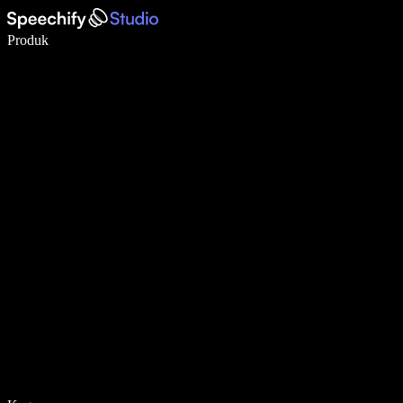
Menulis 5× lebih cepat dengan dikte suara
Produk
Pelajari lebih lanjut