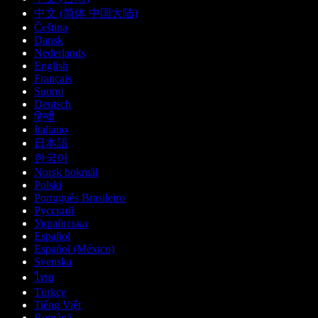
中文 (简体 中国大陆)
Čeština
Dansk
Nederlands
English
Français
Suomi
Deutsch
हिन्दी
Italiano
日本語
한국어
Norsk bokmål
Polski
Português Brasileiro
Русский
Українська
Español
Español (México)
Svenska
ไทย
Türkçe
Tiếng Việt
Română