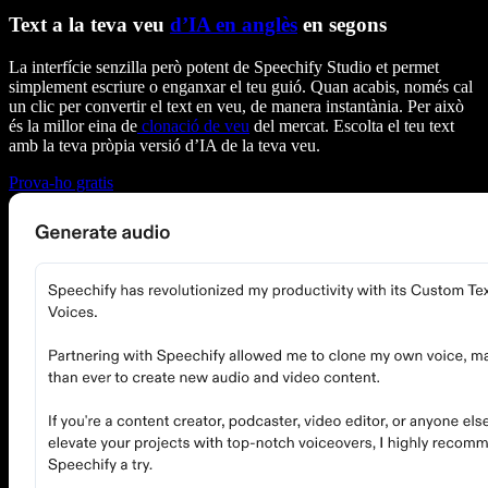
Text a la teva veu
d’IA en anglès
en segons
La interfície senzilla però potent de Speechify Studio et permet
simplement escriure o enganxar el teu guió. Quan acabis, només cal
un clic per convertir el text en veu, de manera instantània. Per això
és la millor eina de
clonació de veu
del mercat. Escolta el teu text
amb la teva pròpia versió d’IA de la teva veu.
Prova-ho gratis