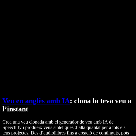
Convertidor de PDF a àudio
Preus
Generador de veu amb IA
Històries d'usuaris
Llegeix Google Docs en veu alta
Casos d'èxit B2B
Canviador de veu amb IA
Ressenyes
Aplicacions que llegeixen textos
Premsa
Llegeix-m'ho
Lector de text a veu
Empresa
Contacta amb vendes
Speechify per a empreses i educació
Speechify per a Access to Work
Speechify per a DSA
Agents de veu SIMBA
Speechify per a desenvolupadors
Veu en anglès amb IA
: clona la teva veu a
l’instant
Crea una veu clonada amb el generador de veu amb IA de
Speechify i produeix veus sintètiques d’alta qualitat per a tots els
teus projectes. Des d’audiollibres fins a creació de continguts, pots