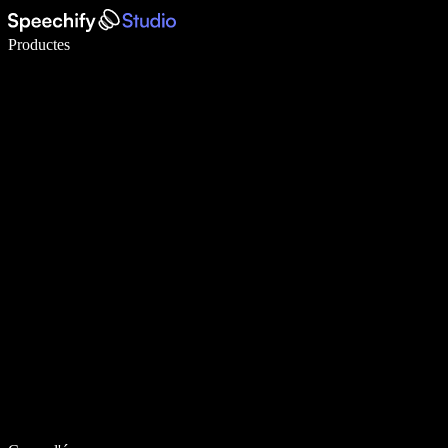
Escriu 5× més ràpid amb la veu
Productes
Més informació