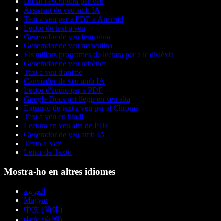
Dictat i escriptura per veu
Assistent de veu amb IA
Text a veu per a PDF a Android
Lector de text a veu
Generador de veu femenina
Generador de veu masculina
Els millors programes de lectura per a la dislèxia
Generador de veu robòtica
Text a veu d'anime
Canviador de veu amb IA
Lector d'àudio per a PDF
Google Docs pot llegir en veu alta
Extensió de text a veu per al Chrome
Text a veu en hindi
Lectura en veu alta de PDF
Generador de veu amb IA
Texto a Voz
Leitor de Texto
Mostra-ho en altres idiomes
العربية
Magyar
中文 (简体)
中文 (台灣)