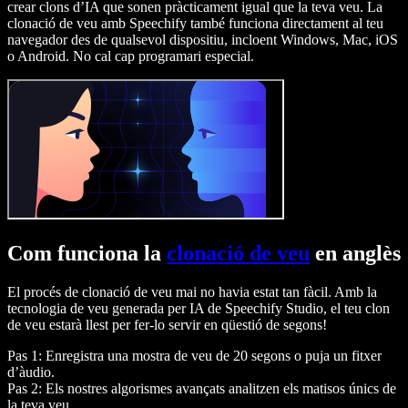
crear clons d’IA que sonen pràcticament igual que la teva veu. La
clonació de veu amb Speechify també funciona directament al teu
navegador des de qualsevol dispositiu, incloent Windows, Mac, iOS
o Android. No cal cap programari especial.
Com funciona la
clonació de veu
en anglès
El procés de clonació de veu mai no havia estat tan fàcil. Amb la
tecnologia de veu generada per IA de Speechify Studio, el teu clon
de veu estarà llest per fer-lo servir en qüestió de segons!
Pas 1: Enregistra una mostra de veu de 20 segons o puja un fitxer
d’àudio.
Pas 2: Els nostres algorismes avançats analitzen els matisos únics de
la teva veu.