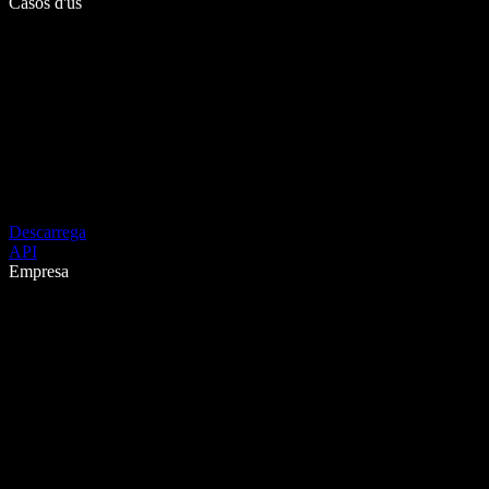
Casos d'ús
Descarrega
API
Empresa