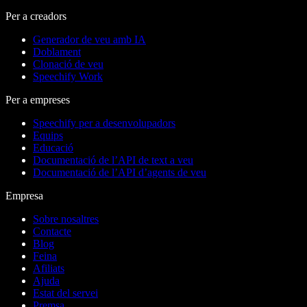
Per a creadors
Generador de veu amb IA
Doblament
Clonació de veu
Speechify Work
Per a empreses
Speechify per a desenvolupadors
Equips
Educació
Documentació de l’API de text a veu
Documentació de l’API d’agents de veu
Empresa
Sobre nosaltres
Contacte
Blog
Feina
Afiliats
Ajuda
Estat del servei
Premsa