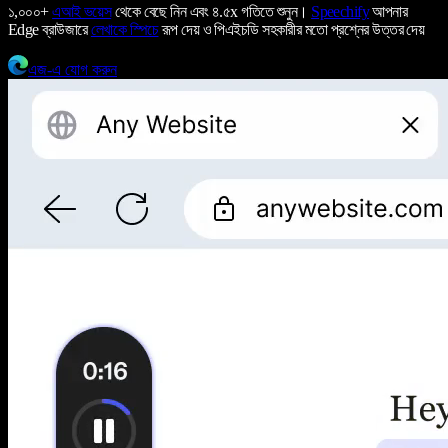
১,০০০+
এআই ভয়েস
থেকে বেছে নিন এবং ৪.৫x গতিতে শুনুন।
Speechify
আপনার
Edge ব্রাউজারে
লেখাকে স্পিচে
রূপ দেয় ও পিএইচডি সহকারীর মতো প্রশ্নের উত্তর দেয়
এজ-এ যোগ করুন