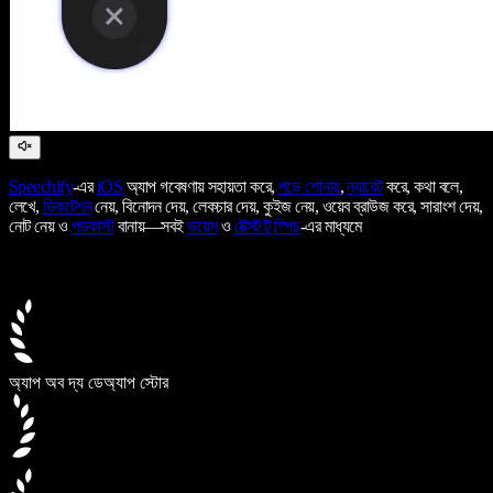
Speechify
-এর
iOS
অ্যাপ গবেষণায় সহায়তা করে,
পড়ে শোনায়
,
ন্যারেট
করে, কথা বলে,
লেখে,
ডিকটেশন
নেয়, বিনোদন দেয়, লেকচার দেয়, কুইজ নেয়, ওয়েব ব্রাউজ করে, সারাংশ দেয়,
নোট নেয় ও
পডকাস্ট
বানায়—সবই
ভয়েস
ও
টেক্সট টু স্পিচ
-এর মাধ্যমে
অ্যাপ অব দ্য ডে
অ্যাপ স্টোর