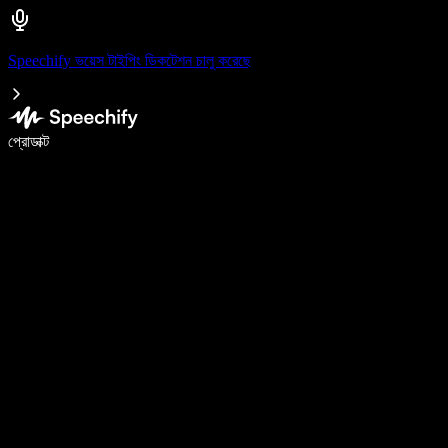
Speechify ভয়েস টাইপিং ডিকটেশন চালু করেছে
ভয়েস টাইপিং দিয়ে ৫ গুণ দ্রুত লিখুন
প্রোডাক্ট
আরও জানুন