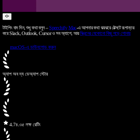
টাইপিং বাদ দিন, শুধু কথা বলুন –
Speechify
Mac
-এ আপনার কথা ঝরঝরে টেক্সটে রূপান্তর
করে Slack, Outlook, Cursor ও সব অ্যাপে, আর
স্ক্রিনের যেকোনো কিছু পড়ে শোনায়
macOS-এ ডাউনলোড করুন
অ্যাপ অব দ্য ডে
অ্যাপ স্টোর
4.7
৪.৩৫ লক্ষ রেটিং