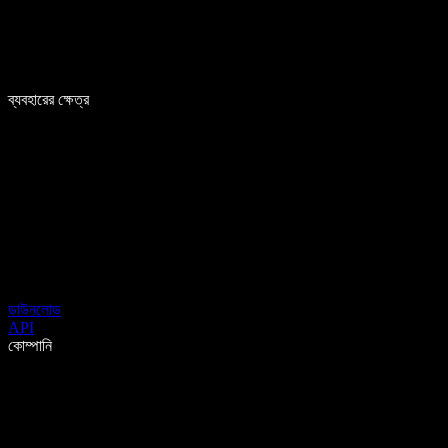
ব্যবহারের ক্ষেত্র
ডাউনলোড
API
কোম্পানি