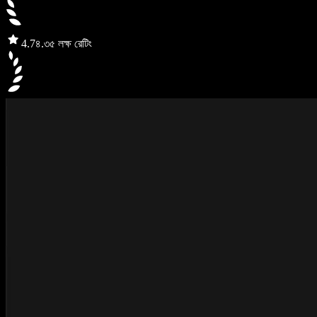
4.7
৪.৩৫ লক্ষ রেটিং