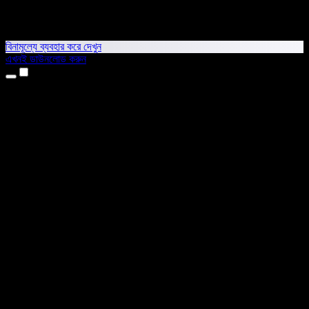
বিনামূল্যে ব্যবহার করে দেখুন
এখনই ডাউনলোড করুন
প্রোডাক্ট
টেক্সট টু স্পিচ
আইফোন ও আইপ্যাড অ্যাপ
অ্যান্ড্রয়েড অ্যাপ
ক্রোম এক্সটেনশন
এজ এক্সটেনশন
ওয়েব অ্যাপ
ম্যাক অ্যাপ
উইন্ডোজ অ্যাপ