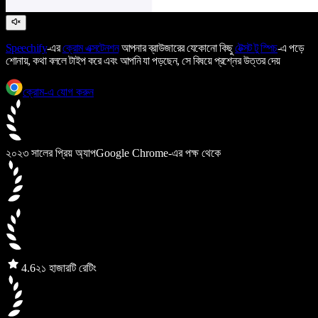
Speechify
-এর
ক্রোম এক্সটেনশন
আপনার ব্রাউজারের যেকোনো কিছু
টেক্সট টু স্পিচ
-এ পড়ে
শোনায়, কথা বললে টাইপ করে এবং আপনি যা পড়ছেন, সে বিষয়ে প্রশ্নের উত্তর দেয়
ক্রোম-এ যোগ করুন
২০২৩ সালের প্রিয় অ্যাপ
Google Chrome-এর পক্ষ থেকে
4.6
২১ হাজারটি রেটিং