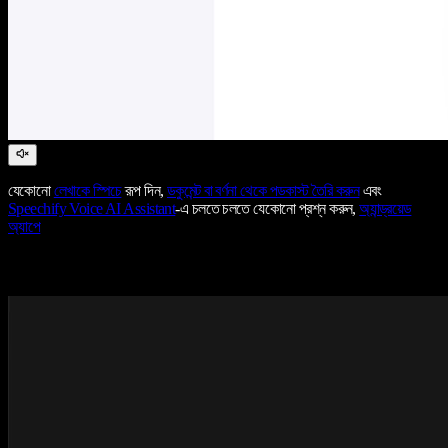
যেকোনো
লেখাকে স্পিচে
রূপ দিন,
ডকুমেন্ট বা বর্ণনা থেকে পডকাস্ট তৈরি করুন
এবং
Speechify Voice AI Assistant
-এ চলতে চলতে যেকোনো প্রশ্ন করুন,
অ্যান্ড্রয়েড
অ্যাপে