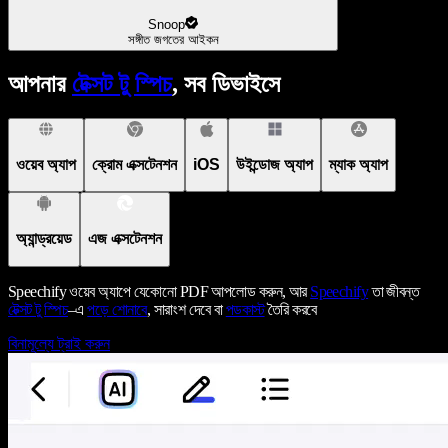
Snoop
সঙ্গীত জগতের আইকন
আপনার
টেক্সট টু স্পিচ
, সব ডিভাইসে
ওয়েব অ্যাপ
ক্রোম এক্সটেনশন
iOS
উইন্ডোজ অ্যাপ
ম্যাক অ্যাপ
অ্যান্ড্রয়েড
এজ এক্সটেনশন
Speechify ওয়েব অ্যাপে যেকোনো PDF আপলোড করুন, আর
Speechify
তা জীবন্ত
টেক্সট টু স্পিচ
–এ
পড়ে শোনাবে
, সারাংশ দেবে বা
পডকাস্ট
তৈরি করবে
বিনামূল্যে ট্রাই করুন