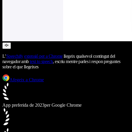
L’
Speechify
extensió per a Chrome
llegeix qualsevol contingut del
navegador amb
text to speech
, escriu mentre parles i respon preguntes
sobre el que llegeixes
Afegeix a Chrome
App preferida de 2023
per Google Chrome