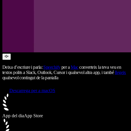
Deixa d’escriure i parla:
Speechify
per a
Mac
converteix la teva veu en
textos polits a Slack, Outlook, Cursor i qualsevol altra app, i també
llegeix
qualsevol contingut de la pantalla
Descarrega per a macOS
App del dia
App Store