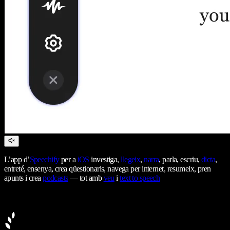
L’app d’
Speechify
per a
iOS
investiga,
llegeix
,
narra
, parla, escriu,
dicta
,
entreté, ensenya, crea qüestionaris, navega per internet, resumeix, pren
apunts i crea
podcasts
— tot amb
veu
i
text to speech