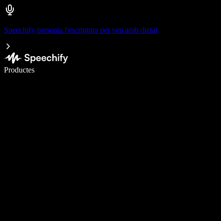
Speechify presenta l'escriptura per veu amb dictat
Escriu 5× més ràpid amb la veu
Productes
Més informació