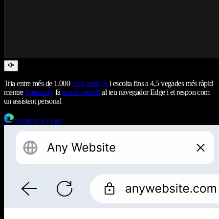
Tria entre més de 1.000
veus amb IA
i escolta fins a 4,5 vegades més ràpid
mentre
Speechify
fa
text to speech
al teu navegador Edge i et respon com
un assistent personal
Afegeix a Edge