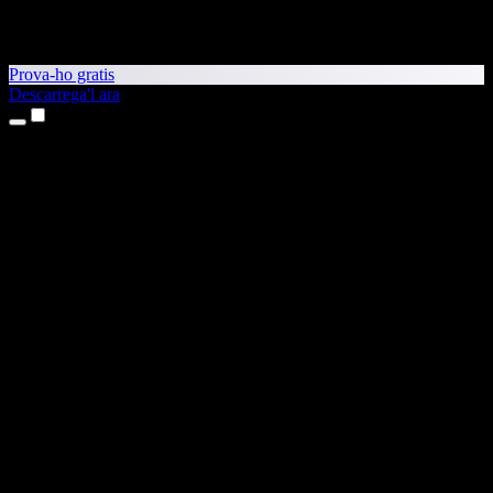
Prova-ho gratis
Descarrega'l ara
Productes
Text a veu
Aplicacions per a iPhone i iPad
Aplicació per a Android
Extensió per al Chrome
Extensió per a l'Edge
Aplicació web
Aplicació per al Mac