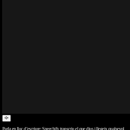
Parla en lloc d’escriure: Speechify transcriu el que dius i llegeix qualsevol