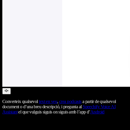
Converteix qualsevol
text en veu
,
crea podcasts
a partir de qualsevol
document o d’una breu descripció, i pregunta al
Speechify Voice AI
Assistant
el que vulguis siguis on siguis amb l’app d’
Android