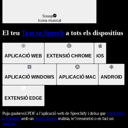
Snoop
Icona musical
El teu
Text to Speech
a tots els dispositius
APLICACIÓ WEB
EXTENSIÓ CHROME
iOS
APLICACIÓ WINDOWS
APLICACIÓ MAC
ANDROID
EXTENSIÓ EDGE
Puja qualsevol PDF a l’aplicació web de Speechify i deixa que
Speechify
te’l llegeixi
amb un
text to speech
realista, te’l resumeixi o en faci un
podcast